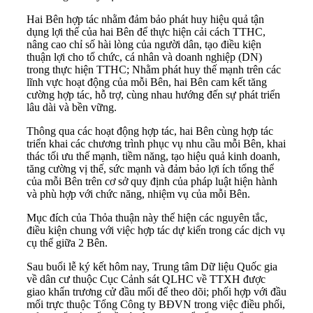
Hai Bên hợp tác nhằm đảm bảo phát huy hiệu quả tận
dụng lợi thế của hai Bên để thực hiện cải cách TTHC,
nâng cao chỉ số hài lòng của người dân, tạo điều kiện
thuận lợi cho tổ chức, cá nhân và doanh nghiệp (DN)
trong thực hiện TTHC; Nhằm phát huy thế mạnh trên các
lĩnh vực hoạt động của mỗi Bên, hai Bên cam kết tăng
cường hợp tác, hỗ trợ, cùng nhau hướng đến sự phát triển
lâu dài và bền vững.
Thông qua các hoạt động hợp tác, hai Bên cùng hợp tác
triển khai các chương trình phục vụ nhu cầu mỗi Bên, khai
thác tối ưu thế mạnh, tiềm năng, tạo hiệu quả kinh doanh,
tăng cường vị thế, sức mạnh và đảm bảo lợi ích tổng thể
của mỗi Bên trên cơ sở quy định của pháp luật hiện hành
và phù hợp với chức năng, nhiệm vụ của mỗi Bên.
Mục đích của Thỏa thuận này thể hiện các nguyên tắc,
điều kiện chung với việc hợp tác dự kiến trong các dịch vụ
cụ thể giữa 2 Bên.
Sau buổi lễ ký kết hôm nay, Trung tâm Dữ liệu Quốc gia
về dân cư thuộc Cục Cảnh sát QLHC về TTXH được
giao khẩn trương cử đầu mối để theo dõi; phối hợp với đầu
mối trực thuộc Tổng Công ty BĐVN trong việc điều phối,