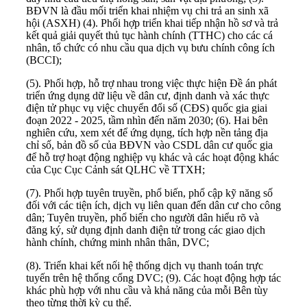
BĐVN là đầu mối triển khai nhiệm vụ chi trả an sinh xã
hội (ASXH) (4). Phối hợp triển khai tiếp nhận hồ sơ và trả
kết quả giải quyết thủ tục hành chính (TTHC) cho các cá
nhân, tổ chức có nhu cầu qua dịch vụ bưu chính công ích
(BCCI);
(5). Phối hợp, hỗ trợ nhau trong việc thực hiện Đề án phát
triển ứng dụng dữ liệu về dân cư, định danh và xác thực
điện tử phục vụ việc chuyển đổi số (CĐS) quốc gia giai
đoạn 2022 - 2025, tầm nhìn đến năm 2030; (6). Hai bên
nghiên cứu, xem xét để ứng dụng, tích hợp nền tảng địa
chỉ số, bản đồ số của BĐVN vào CSDL dân cư quốc gia
để hỗ trợ hoạt động nghiệp vụ khác và các hoạt động khác
của Cục Cục Cảnh sát QLHC về TTXH;
(7). Phối hợp tuyên truyền, phổ biến, phổ cập kỹ năng số
đối với các tiện ích, dịch vụ liên quan đến dân cư cho công
dân; Tuyên truyền, phổ biến cho người dân hiểu rõ và
đăng ký, sử dụng định danh điện tử trong các giao dịch
hành chính, chứng minh nhân thân, DVC;
(8). Triển khai kết nối hệ thống dịch vụ thanh toán trực
tuyến trên hệ thống cổng DVC; (9). Các hoạt động hợp tác
khác phù hợp với nhu cầu và khả năng của mỗi Bên tùy
theo từng thời kỳ cụ thể.