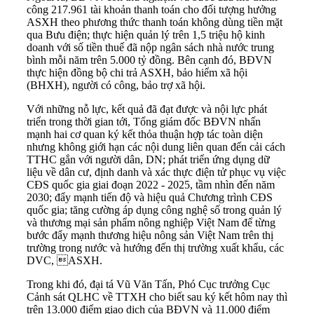
công 217.961 tài khoản thanh toán cho đối tượng hưởng
ASXH theo phương thức thanh toán không dùng tiền mặt
qua Bưu điện; thực hiện quản lý trên 1,5 triệu hộ kinh
doanh với số tiền thuế đã nộp ngân sách nhà nước trung
bình mỗi năm trên 5.000 tỷ đồng. Bên cạnh đó, BĐVN
thực hiện đồng bộ chi trả ASXH, bảo hiểm xã hội
(BHXH), người có công, bảo trợ xã hội.
Với những nỗ lực, kết quả đã đạt được và nội lực phát
triển trong thời gian tới, Tổng giám đốc BĐVN nhấn
mạnh hai cơ quan ký kết thỏa thuận hợp tác toàn diện
nhưng không giới hạn các nội dung liên quan đến cải cách
TTHC gắn với người dân, DN; phát triển ứng dụng dữ
liệu về dân cư, định danh và xác thực điện tử phục vụ việc
CĐS quốc gia giai đoạn 2022 - 2025, tầm nhìn đến năm
2030; đẩy mạnh tiến độ và hiệu quả Chương trình CĐS
quốc gia; tăng cường áp dụng công nghệ số trong quản lý
và thương mại sản phẩm nông nghiệp Việt Nam để từng
bước đẩy mạnh thương hiệu nông sản Việt Nam trên thị
trường trong nước và hướng đến thị trường xuất khẩu, các
DVC, ASXH.
Trong khi đó, đại tá Vũ Văn Tấn, Phó Cục trưởng Cục
Cảnh sát QLHC về TTXH cho biết sau ký kết hôm nay thì
trên 13.000 điểm giao dịch của BĐVN và 11.000 điểm