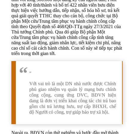
hợp với 40 tỉnh/thành
và bố trí 422
nhân viên bưu điện
thực hiện việc hướng dẫn, tiếp nhận, số hóa hồ sơ, trả kết
quả giải quyết TTHC thay cho cán bộ, công chức tại Bộ
phận Một cửa/Trung tâm phục vụ hành chính công cấp
tỉnh theo Quyết định số 468/QĐ-TTg ngày 27/3/2021 của
Thủ tướng Chính phủ. Qua đó giúp Bộ phận Một
cửa/Trung tâm phục vụ hành chính công cấp tỉnh tăng
năng suất lao động, giảm nhân lực, tiết kiệm chi phí, nâng
cao chỉ số cải cách hành chính. Con số này sẽ tiếp tục phát
triển trong thời gian tới.
“
Với vai trò là một DN nhà nước được Chính
phủ giao nhiệm vụ quản lý mạng bưu chính
công cộng, cung ứng DVC, BĐVN hiện
đang là đơn vị triển khai công tác chi trả bao
gồm chi trả lương hưu, trợ cấp BHXH, chế
độ Người có công, trợ giúp bảo trợ xã hội.
Ngoài ra, BĐVN còn thử nghiệm và bước đầu mở thành