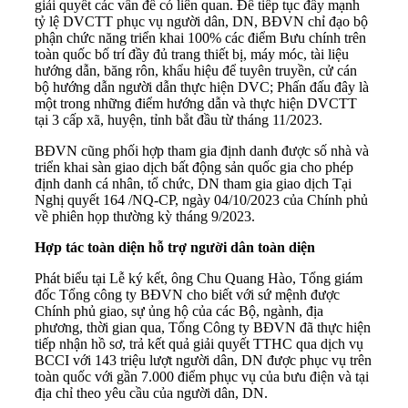
giải quyết các vấn đề có liên quan. Để tiếp tục đẩy mạnh
tỷ lệ DVCTT phục vụ người dân, DN, BĐVN chỉ đạo bộ
phận chức năng triển khai 100% các điểm Bưu chính trên
toàn quốc bố trí đầy đủ trang thiết bị, máy móc, tài liệu
hướng dẫn, băng rôn, khẩu hiệu để tuyên truyền, cử cán
bộ hướng dẫn người dẫn thực hiện DVC; Phấn đấu đây là
một trong những điểm hướng dẫn và thực hiện DVCTT
tại 3 cấp xã, huyện, tỉnh bắt đầu từ tháng 11/2023.
BĐVN cũng phối hợp tham gia định danh được số nhà và
triển khai sàn giao dịch bất động sản quốc gia cho phép
định danh cá nhân, tổ chức, DN tham gia giao dịch Tại
Nghị quyết 164 /NQ-CP, ngày 04/10/2023 của Chính phủ
về phiên họp thường kỳ tháng 9/2023.
Hợp tác toàn diện hỗ trợ người dân toàn diện
Phát biểu tại Lễ ký kết, ông Chu Quang Hào, Tổng giám
đốc Tổng công ty BĐVN cho biết với sứ mệnh được
Chính phủ giao, sự ủng hộ của các Bộ, ngành, địa
phương, thời gian qua, Tổng Công ty BĐVN đã thực hiện
tiếp nhận hồ sơ, trả kết quả giải quyết TTHC qua dịch vụ
BCCI với 143 triệu lượt người dân, DN được phục vụ trên
toàn quốc với gần 7.000 điểm phục vụ của bưu điện và tại
địa chỉ theo yêu cầu của người dân, DN.