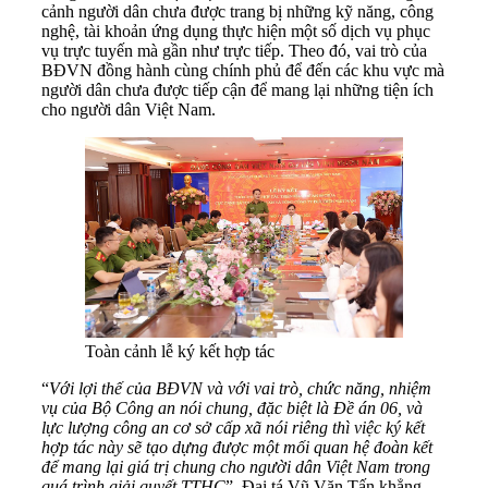
cảnh người dân chưa được trang bị những kỹ năng, công
nghệ, tài khoản ứng dụng thực hiện một số dịch vụ phục
vụ trực tuyến mà gần như trực tiếp. Theo đó, vai trò của
BĐVN đồng hành cùng chính phủ để đến các khu vực mà
người dân chưa được tiếp cận để mang lại những tiện ích
cho người dân Việt Nam.
Toàn cảnh lễ ký kết hợp tác
“
Với lợi thế của BĐVN và với vai trò, chức năng, nhiệm
vụ của Bộ Công an nói chung, đặc biệt là Đề án 06, và
lực lượng công an cơ sở cấp xã nói riêng thì việc ký kết
hợp tác này sẽ tạo dựng được một mối quan hệ đoàn kết
để mang lại giá trị chung cho người dân Việt Nam trong
quá trình giải quyết TTHC
”, Đại tá Vũ Văn Tấn khẳng