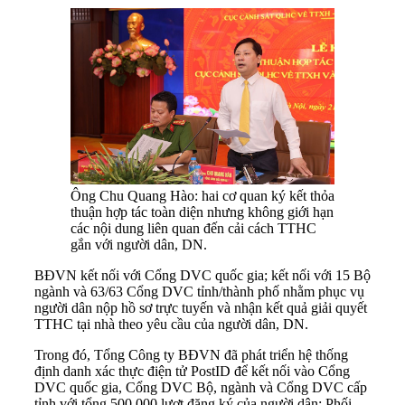
Ông Chu Quang Hào: hai cơ quan ký kết thỏa
thuận hợp tác toàn diện nhưng không giới hạn
các nội dung liên quan đến cải cách TTHC
gắn với người dân, DN.
BĐVN kết nối với Cổng DVC quốc gia; kết nối với 15 Bộ
ngành và 63/63 Cổng DVC tỉnh/thành phố nhằm phục vụ
người dân nộp hồ sơ trực tuyến và nhận kết quả giải quyết
TTHC tại nhà theo yêu cầu của người dân, DN.
Trong đó, Tổng Công ty BĐVN đã phát triển hệ thống
định danh xác thực điện tử PostID để kết nối vào Cổng
DVC quốc gia, Cổng DVC Bộ, ngành và Cổng DVC cấp
tỉnh với tổng 500.000
lượt đăng ký của người dân; Phối