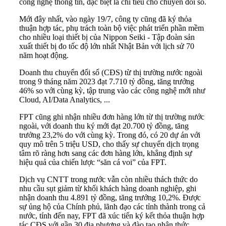
công nghệ thông tin, đặc biệt là chi tiêu cho chuyển đổi số.
Mới đây nhất, vào ngày 19/7, công ty cũng đã ký thỏa
thuận hợp tác, phụ trách toàn bộ việc phát triển phần mềm
cho nhiều loại thiết bị của Nippon Seiki - Tập đoàn sản
xuất thiết bị đo tốc độ lớn nhất Nhật Bản với lịch sử 70
năm hoạt động.
Doanh thu chuyển đổi số (CĐS) từ thị trường nước ngoài
trong 9 tháng năm 2023 đạt 7.710 tỷ đồng, tăng trưởng
46% so với cùng kỳ, tập trung vào các công nghệ mới như
Cloud, AI/Data Analytics, ...
FPT cũng ghi nhận nhiều đơn hàng lớn từ thị trường nước
ngoài, với doanh thu ký mới đạt 20.700 tỷ đồng, tăng
trưởng 23,2% do với cùng kỳ. Trong đó, có 20 dự án với
quy mô trên 5 triệu USD, cho thấy sự chuyển dịch trọng
tâm rõ ràng hơn sang các đơn hàng lớn, khẳng định sự
hiệu quả của chiến lược “săn cá voi” của FPT.
Dịch vụ CNTT trong nước vẫn còn nhiều thách thức do
nhu cầu sụt giảm từ khối khách hàng doanh nghiệp, ghi
nhận doanh thu 4.891 tỷ đồng, tăng trưởng 10,2%. Được
sự ủng hộ của Chính phủ, lãnh đạo các tỉnh thành trong cả
nước, tính đến nay, FPT đã xúc tiến ký kết thỏa thuận hợp
tác CĐS với gần 30 địa phương và đào tạo nhận thức