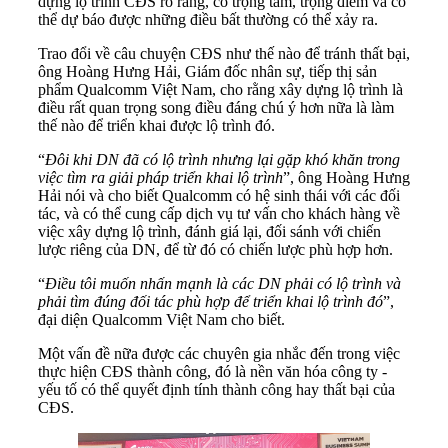
dựng lộ trình CĐS rõ ràng, có trọng tâm, trọng điểm và có
thể dự báo được những điều bất thường có thể xảy ra.
Trao đổi về câu chuyện CĐS như thế nào để tránh thất bại,
ông Hoàng Hưng Hải, Giám đốc nhân sự, tiếp thị sản
phẩm Qualcomm Việt Nam, cho rằng xây dựng lộ trình là
điều rất quan trọng song điều đáng chú ý hơn nữa là làm
thế nào để triển khai được lộ trình đó.
“
Đôi khi DN đã có lộ trình nhưng lại gặp khó khăn trong
việc tìm ra giải pháp triển khai lộ trình
”, ông Hoàng Hưng
Hải nói và cho biết Qualcomm có hệ sinh thái với các đối
tác, và có thể cung cấp dịch vụ tư vấn cho khách hàng về
việc xây dựng lộ trình, đánh giá lại, đối sánh với chiến
lược riêng của DN, để từ đó có chiến lược phù hợp hơn.
“
Điều tôi muốn nhấn mạnh là các DN phải có lộ trình và
phải tìm đúng đối tác phù hợp để triển khai lộ trình đó
”,
đại diện Qualcomm Việt Nam cho biết.
Một vấn đề nữa được các chuyên gia nhắc đến trong việc
thực hiện CĐS thành công, đó là nền văn hóa công ty -
yếu tố có thể quyết định tính thành công hay thất bại của
CĐS.