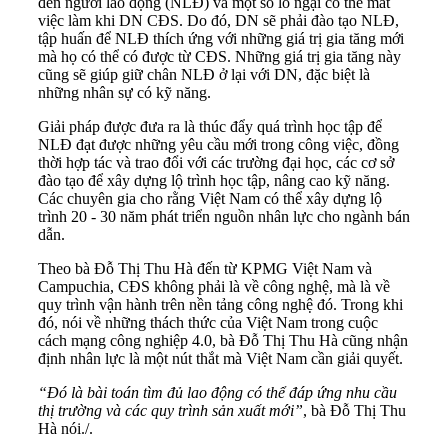
đến người lao động (NLĐ) và một số lo ngại có thể mất
việc làm khi DN CĐS. Do đó, DN sẽ phải đào tạo NLĐ,
tập huấn để NLĐ thích ứng với những giá trị gia tăng mới
mà họ có thể có được từ CĐS. Những giá trị gia tăng này
cũng sẽ giúp giữ chân NLĐ ở lại với DN, đặc biệt là
những nhân sự có kỹ năng.
Giải pháp được đưa ra là thúc đẩy quá trình học tập để
NLĐ đạt được những yêu cầu mới trong công việc, đồng
thời hợp tác và trao đổi với các trường đại học, các cơ sở
đào tạo để xây dựng lộ trình học tập, nâng cao kỹ năng.
Các chuyên gia cho rằng Việt Nam có thể xây dựng lộ
trình 20 - 30 năm phát triển nguồn nhân lực cho ngành bán
dẫn.
Theo bà Đỗ Thị Thu Hà đến từ KPMG Việt Nam và
Campuchia, CĐS không phải là về công nghệ, mà là về
quy trình vận hành trên nền tảng công nghệ đó. Trong khi
đó, nói về những thách thức của Việt Nam trong cuộc
cách mạng công nghiệp 4.0, bà Đỗ Thị Thu Hà cũng nhận
định nhân lực là một nút thắt mà Việt Nam cần giải quyết.
“Đó là bài toán tìm đủ lao động có thể đáp ứng nhu cầu
thị trường và các quy trình sản xuất mới”
, bà Đỗ Thị Thu
Hà nói./.