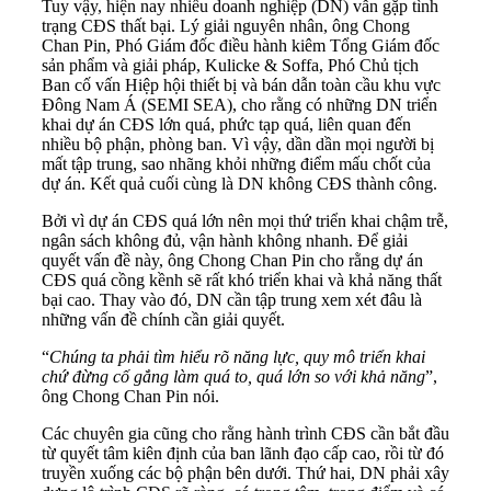
Tuy vậy, hiện nay nhiều doanh nghiệp (DN) vẫn gặp tình
trạng CĐS thất bại. Lý giải nguyên nhân, ông Chong
Chan Pin, Phó Giám đốc điều hành kiêm Tổng Giám đốc
sản phẩm và giải pháp, Kulicke & Soffa, Phó Chủ tịch
Ban cố vấn Hiệp hội thiết bị và bán dẫn toàn cầu khu vực
Đông Nam Á (SEMI SEA), cho rằng có những DN triển
khai dự án CĐS lớn quá, phức tạp quá, liên quan đến
nhiều bộ phận, phòng ban. Vì vậy, dần dần mọi người bị
mất tập trung, sao nhãng khỏi những điểm mấu chốt của
dự án. Kết quả cuối cùng là DN không CĐS thành công.
Bởi vì dự án CĐS quá lớn nên mọi thứ triển khai chậm trễ,
ngân sách không đủ, vận hành không nhanh. Để giải
quyết vấn đề này, ông Chong Chan Pin cho rằng dự án
CĐS quá cồng kềnh sẽ rất khó triển khai và khả năng thất
bại cao. Thay vào đó, DN cần tập trung xem xét đâu là
những vấn đề chính cần giải quyết.
“
Chúng ta phải tìm hiểu rõ năng lực, quy mô triển khai
chứ đừng cố gắng làm quá to, quá lớn so với khả năng
”,
ông Chong Chan Pin nói.
Các chuyên gia cũng cho rằng hành trình CĐS cần bắt đầu
từ quyết tâm kiên định của ban lãnh đạo cấp cao, rồi từ đó
truyền xuống các bộ phận bên dưới. Thứ hai, DN phải xây