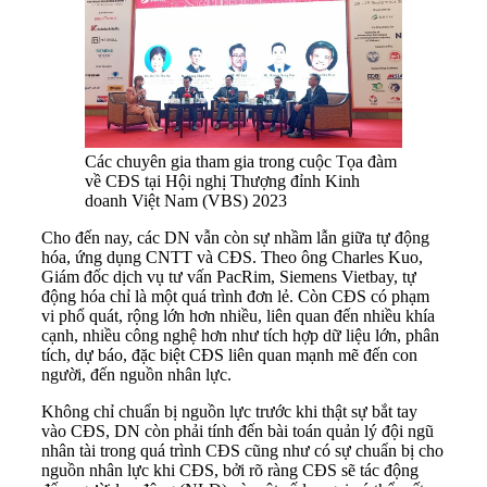
Các chuyên gia tham gia trong cuộc Tọa đàm
về CĐS tại Hội nghị Thượng đỉnh Kinh
doanh Việt Nam (VBS) 2023
Cho đến nay, các DN vẫn còn sự nhầm lẫn giữa tự động
hóa, ứng dụng CNTT và CĐS. Theo ông Charles Kuo,
Giám đốc dịch vụ tư vấn PacRim, Siemens Vietbay, tự
động hóa chỉ là một quá trình đơn lẻ. Còn CĐS có phạm
vi phổ quát, rộng lớn hơn nhiều, liên quan đến nhiều khía
cạnh, nhiều công nghệ hơn như tích hợp dữ liệu lớn, phân
tích, dự báo, đặc biệt CĐS liên quan mạnh mẽ đến con
người, đến nguồn nhân lực.
Không chỉ chuẩn bị nguồn lực trước khi thật sự bắt tay
vào CĐS, DN còn phải tính đến bài toán quản lý đội ngũ
nhân tài trong quá trình CĐS cũng như có sự chuẩn bị cho
nguồn nhân lực khi CĐS, bởi rõ ràng CĐS sẽ tác động