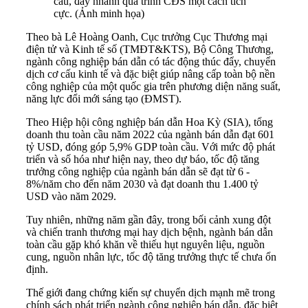
cầu, đẩy nhanh quá trình CĐS một cách tích
cực. (Ảnh minh họa)
Theo bà Lê Hoàng Oanh, Cục trưởng Cục Thương mại
điện tử và Kinh tế số (TMĐT&KTS), Bộ Công Thương,
ngành công nghiệp bán dẫn có tác động thúc đẩy, chuyển
dịch cơ cấu kinh tế và đặc biệt giúp nâng cấp toàn bộ nền
công nghiệp của một quốc gia trên phương diện năng suất,
năng lực đổi mới sáng tạo (ĐMST).
Theo Hiệp hội công nghiệp bán dẫn Hoa Kỳ (SIA), tổng
doanh thu toàn cầu năm 2022 của ngành bán dẫn đạt 601
tỷ USD, đóng góp 5,9% GDP toàn cầu. Với mức độ phát
triển và số hóa như hiện nay, theo dự báo, tốc độ tăng
trưởng công nghiệp của ngành bán dẫn sẽ đạt từ 6 -
8%/năm cho đến năm 2030 và đạt doanh thu 1.400 tỷ
USD vào năm 2029.
Tuy nhiên, những năm gần đây, trong bối cảnh xung đột
và chiến tranh thương mại hay dịch bệnh, ngành bán dẫn
toàn cầu gặp khó khăn về thiếu hụt nguyên liệu, nguồn
cung, nguồn nhân lực, tốc độ tăng trưởng thực tế chưa ổn
định.
Thế giới đang chứng kiến sự chuyển dịch mạnh mẽ trong
chính sách phát triển ngành công nghiệp bán dẫn, đặc biệt