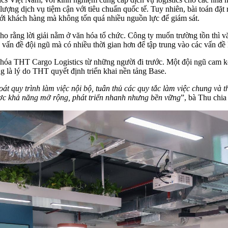
ợng dịch vụ tiệm cận với tiêu chuẩn quốc tế. Tuy nhiên, bài toán đặt ra
vấn đề đội ngũ mà có nhiều thời gian hơn để tập trung vào các vấn đề
hóa THT Cargo Logistics từ những người đi trước. Một đội ngũ cam kết,
 và hướng tới mục tiêu chung của công ty. ‏Đó cũng là lý do THT quyết định triển khai nền tảng Base.
quy trình làm việc nội bộ, tuân thủ các quy tắc làm việc chung và t
ược khả năng mở rộng, phát triển nhanh nhưng bền vững