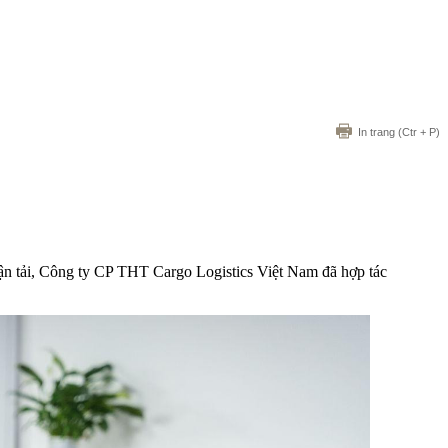
In trang
(Ctr + P)