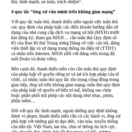
thủ, lành mạnh, an toàn, trách nhiệm".
4 quy tắc “ứng xử văn minh trên không gian mạng”
Với quy tắc tuân thủ, thanh thiếu niên ngoài việc tuân thủ
các quy định của pháp luật; các điều khoản hướng dẫn sử
dụng của nhà cung cấp dịch vụ mạng xã hội (MXH) trước
khi đăng ký, tham gia MXH… cần tuân thủ Quy định số
85 của Ban Bí thư Trung ương Đảng về việc cán bộ, đảng
viên thiết lập và sử dụng trang thông tin điện tử (TTĐT)
cá nhân trên Internet, MXH (đối với đảng viên trong độ
tuổi Đoàn và đoàn viên).
Bên cạnh đó, thanh thiếu niên còn cần tuân thủ quy định
của pháp luật về quyền riêng tư và lợi ích hợp pháp của tổ
chức, cá nhân; tuân thủ quy tắc tôn trọng cộng đồng trong
giao tiếp, ứng xử trên không gian mạng; tuân thủ quy định
của pháp luật về quyền sở hữu trí tuệ, không sao chép
hoặc phân phối trái phép các nội dung như nhạc, phim,
phần mềm…
Đối với quy tắc lành mạnh, ngoài những quy định không
được vi phạm, thanh thiếu niên cần có các hành vi, ứng xử
phù hợp với những giá trị đạo đức, văn hóa, truyền thống
của dân tộc Việt Nam; lan tỏa, chia sẻ thông tin tích cực,
câu chuyện đẹp, hình ảnh tốt đẹp trong xã hội, gương