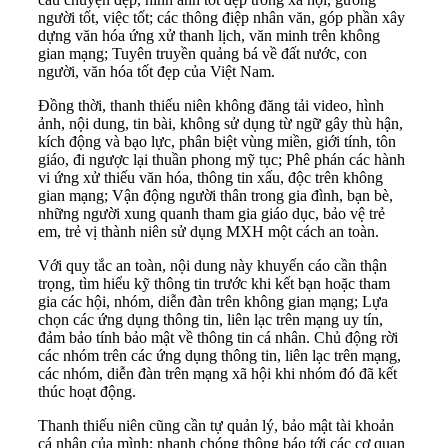
người tốt, việc tốt; các thông điệp nhân văn, góp phần xây
dựng văn hóa ứng xử thanh lịch, văn minh trên không
gian mạng; Tuyên truyền quảng bá về đất nước, con
người, văn hóa tốt đẹp của Việt Nam.
Đồng thời, thanh thiếu niên không đăng tải video, hình
ảnh, nội dung, tin bài, không sử dụng từ ngữ gây thù hận,
kích động và bạo lực, phân biệt vùng miền, giới tính, tôn
giáo, đi ngược lại thuần phong mỹ tục; Phê phán các hành
vi ứng xử thiếu văn hóa, thông tin xấu, độc trên không
gian mạng; Vận động người thân trong gia đình, bạn bè,
những người xung quanh tham gia giáo dục, bảo vệ trẻ
em, trẻ vị thành niên sử dụng MXH một cách an toàn.
Với quy tắc an toàn, nội dung này khuyến cáo cần thận
trọng, tìm hiểu kỹ thông tin trước khi kết bạn hoặc tham
gia các hội, nhóm, diễn đàn trên không gian mạng; Lựa
chọn các ứng dụng thông tin, liên lạc trên mạng uy tín,
đảm bảo tính bảo mật về thông tin cá nhân. Chủ động rời
các nhóm trên các ứng dụng thông tin, liên lạc trên mạng,
các nhóm, diễn đàn trên mạng xã hội khi nhóm đó đã kết
thúc hoạt động.
Thanh thiếu niên cũng cần tự quản lý, bảo mật tài khoản
cá nhân của mình; nhanh chóng thông báo tới các cơ quan