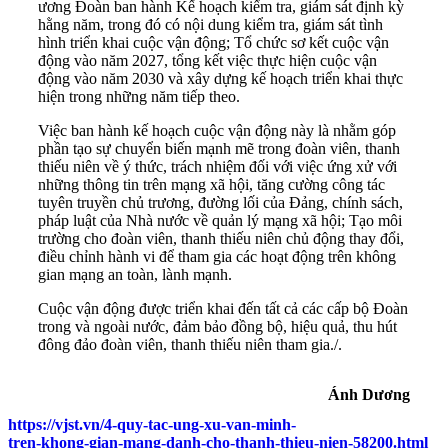
ương Đoàn ban hành Kế hoạch kiểm tra, giám sát định kỳ
hằng năm, trong đó có nội dung kiểm tra, giám sát tình
hình triển khai cuộc vận động; Tổ chức sơ kết cuộc vận
động vào năm 2027, tổng kết việc thực hiện cuộc vận
động vào năm 2030 và xây dựng kế hoạch triển khai thực
hiện trong những năm tiếp theo.
Việc ban hành kế hoạch cuộc vận động này là nhằm góp
phần tạo sự chuyển biến mạnh mẽ trong đoàn viên, thanh
thiếu niên về ý thức, trách nhiệm đối với việc ứng xử với
những thông tin trên mạng xã hội, tăng cường công tác
tuyên truyền chủ trương, đường lối của Đảng, chính sách,
pháp luật của Nhà nước về quản lý mạng xã hội; Tạo môi
trường cho đoàn viên, thanh thiếu niên chủ động thay đổi,
điều chỉnh hành vi để tham gia các hoạt động trên không
gian mạng an toàn, lành mạnh.
Cuộc vận động được triển khai đến tất cả các cấp bộ Đoàn
trong và ngoài nước, đảm bảo đồng bộ, hiệu quả, thu hút
đông đảo đoàn viên, thanh thiếu niên tham gia./.
Ánh Dương
https://vjst.vn/4-quy-tac-ung-xu-van-minh-
tren-khong-gian-mang-danh-cho-thanh-thieu-nien-58200.html