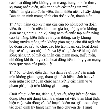
các hoạt động trên không gian mạng, trang bị kiến thức,
kỹ năng nhận diện, đấu tranh với các thông tin “xấu”,
“độc”, tin giả cho đoàn viên, thanh thiếu niên và xây dựng
Bản tin an ninh mạng dành cho đoàn viên, thanh niên…
Thứ hai
, nâng cao kỹ năng của cán bộ nòng cốt và đoàn
viên, thanh thiếu niên khi tham gia hoạt động trên không
gian mạng như: Định kỳ hằng năm tổ chức tập huấn nâng
cao kỹ năng, kiến thức về truyền thông, xử lý khủng
hoảng truyền thông trên không gian mạng cho đội ngũ cán
bộ đoàn các cấp; tổ chức các lớp tập huấn, các hoạt động
thực tế nâng cao nhận thức và kỹ năng bảo vệ bí mật đời
sống riêng tư, bí mật cá nhân của thanh niên, thiếu niên,
nhi đồng khi tham gia các hoạt động trên không gian mạng
theo quy định của pháp luật…
Thứ ba,
tổ chức diễn đàn, tọa đàm về ứng xử văn minh
trên không gian mạng, tham gia phát hiện, cảnh báo và
kiến nghị các cơ quan chức năng xử lý các hành vi vi
phạm pháp luật trên không gian mạng.
Cuối cùng,
kiểm tra, đánh giá, sơ kết, tổng kết cuộc vận
động. Đưa nội dung kiểm tra, giám sát việc triển khai thực
hiện cuộc vận động vào kế hoạch kiểm tra, giám sát công
tác đoàn định kỳ hàng năm và theo chuyên đề. Trung