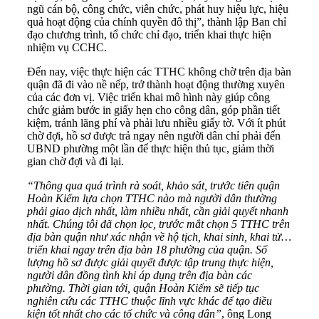
ngũ cán bộ, công chức, viên chức, phát huy hiệu lực, hiệu
quả hoạt động của chính quyền đô thị”, thành lập Ban chỉ
đạo chương trình, tổ chức chỉ đạo, triển khai thực hiện
nhiệm vụ CCHC.
Đến nay, việc thực hiện các TTHC không chờ trên địa bàn
quận đã đi vào nề nếp, trở thành hoạt động thường xuyên
của các đơn vị. Việc triển khai mô hình này giúp công
chức giảm bước in giấy hẹn cho công dân, góp phần tiết
kiệm, tránh lãng phí và phải lưu nhiều giấy tờ. Với ít phút
chờ đợi, hồ sơ được trả ngay nên người dân chỉ phải đến
UBND phường một lần để thực hiện thủ tục, giảm thời
gian chờ đợi và đi lại.
“Thông qua quá trình rà soát, khảo sát, trước tiên quận
Hoàn Kiếm lựa chọn TTHC nào mà người dân thường
phải giao dịch nhất, làm nhiều nhất, cần giải quyết nhanh
nhất. Chúng tôi đã chọn lọc, trước mắt chọn 5 TTHC trên
địa bàn quận như xác nhận về hộ tịch, khai sinh, khai tử…
triển khai ngay trên địa bàn 18 phường của quận. Số
lượng hồ sơ được giải quyết được tập trung thực hiện,
người dân đồng tình khi áp dụng trên địa bàn các
phường. Thời gian tới, quận Hoàn Kiếm sẽ tiếp tục
nghiên cứu các TTHC thuộc lĩnh vực khác để tạo điều
kiện tốt nhất cho các tổ chức và công dân”
, ông Long