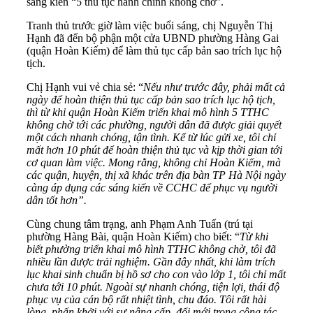
sáng kiến “5 thủ tục hành chính không chờ”.
Tranh thủ trước giờ làm việc buổi sáng, chị Nguyễn Thị
Hạnh đã đến bộ phận một cửa UBND phường Hàng Gai
(quận Hoàn Kiếm) để làm thủ tục cấp bản sao trích lục hộ
tịch.
Chị Hạnh vui vẻ chia sẻ: “
Nếu như trước đây, phải mất cả
ngày để hoàn thiện thủ tục cấp bản sao trích lục hộ tịch,
thì từ khi quận Hoàn Kiếm triển khai mô hình 5 TTHC
không chờ tới các phường, người dân đã được giải quyết
một cách nhanh chóng, tận tình. Kể từ lúc gửi xe, tôi chỉ
mất hơn 10 phút để hoàn thiện thủ tục và kịp thời gian tới
cơ quan làm việc. Mong rằng, không chỉ Hoàn Kiếm, mà
các quận, huyện, thị xã khác trên địa bàn TP Hà Nội ngày
càng áp dụng các sáng kiến về CCHC để phục vụ người
dân tốt hơn”.
Cùng chung tâm trạng, anh Phạm Anh Tuấn (trú tại
phường Hàng Bài, quận Hoàn Kiếm) cho biết: “
Từ khi
biết phường triển khai mô hình TTHC không chờ, tôi đã
nhiều lần được trải nghiệm. Gần đây nhất, khi làm trích
lục khai sinh chuẩn bị hồ sơ cho con vào lớp 1, tôi chỉ mất
chưa tới 10 phút. Ngoài sự nhanh chóng, tiện lợi, thái độ
phục vụ của cán bộ rất nhiệt tình, chu đáo. Tôi rất hài
lòng, phấn khởi với sự nâng cấp, đổi mới trong công tác