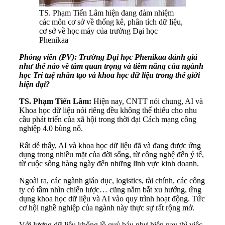
TS. Phạm Tiến Lâm hiện đang đảm nhiệm
các môn cơ sở về thống kê, phân tích dữ liệu,
cơ sở về học máy của trường Đại học
Phenikaa
Phóng viên (PV): Trường Đại học Phenikaa đánh giá
như thế nào về tầm quan trọng và tiềm năng của ngành
học Trí tuệ nhân tạo và khoa học dữ liệu trong thế giới
hiện đại?
TS. Phạm Tiến Lâm:
Hiện nay, CNTT nói chung, AI và
Khoa học dữ liệu nói riêng đều không thể thiếu cho nhu
cầu phát triển của xã hội trong thời đại Cách mạng công
nghiệp 4.0 bùng nổ.
Rất dễ thấy, AI và khoa học dữ liệu đã và đang được ứng
dụng trong nhiều mặt của đời sống, từ công nghệ đến ý tế,
từ cuộc sống hàng ngày đến những lĩnh vực kinh doanh.
Ngoài ra, các ngành giáo dục, logistics, tài chính, các công
ty có tầm nhìn chiến lược… cũng nắm bắt xu hướng, ứng
dụng khoa học dữ liệu và AI vào quy trình hoạt động. Tức
cơ hội nghề nghiệp của ngành này thực sự rất rộng mở.
Với lượng dữ liệu khổng lồ quý báu như hiện nay thì việc