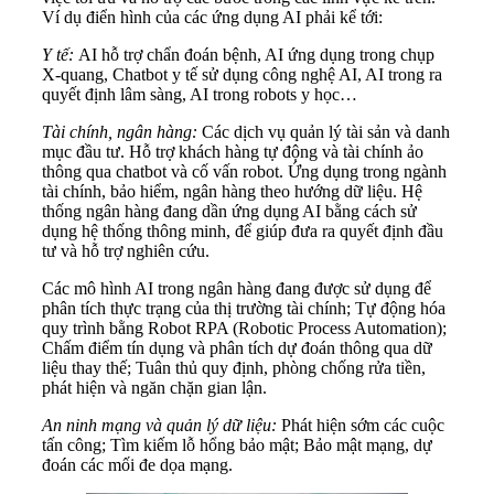
Ví dụ điển hình của các ứng dụng AI phải kể tới:
Y tế:
AI hỗ trợ chẩn đoán bệnh, AI ứng dụng trong chụp
X-quang, Chatbot y tế sử dụng công nghệ AI, AI trong ra
quyết định lâm sàng, AI trong robots y học…
Tài chính, ngân hàng:
Các dịch vụ quản lý tài sản và danh
mục đầu tư. Hỗ trợ khách hàng tự động và tài chính ảo
thông qua chatbot và cố vấn robot. Ứng dụng trong ngành
tài chính, bảo hiểm, ngân hàng theo hướng dữ liệu. Hệ
thống ngân hàng đang dần ứng dụng AI bằng cách sử
dụng hệ thống thông minh, để giúp đưa ra quyết định đầu
tư và hỗ trợ nghiên cứu.
Các mô hình AI trong ngân hàng đang được sử dụng để
phân tích thực trạng của thị trường tài chính; Tự động hóa
quy trình bằng Robot RPA (Robotic Process Automation);
Chấm điểm tín dụng và phân tích dự đoán thông qua dữ
liệu thay thế; Tuân thủ quy định, phòng chống rửa tiền,
phát hiện và ngăn chặn gian lận.
An ninh mạng và quản lý dữ liệu:
Phát hiện sớm các cuộc
tấn công; Tìm kiếm lỗ hổng bảo mật; Bảo mật mạng, dự
đoán các mối đe dọa mạng.