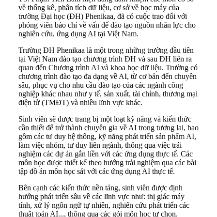
về thống kê, phân tích dữ liệu, cơ sở về học máy của
trường Đại học (ĐH) Phenikaa, đã có cuộc trao đổi với
phóng viên báo chí về vấn để đào tạo nguồn nhân lực cho
nghiên cứu, ứng dụng AI tại Việt Nam.
Trường ĐH Phenikaa là một trong những trường đầu tiên
tại Việt Nam đào tạo chương trình ĐH và sau ĐH liên ra
quan đến Chương trình AI và khoa học dữ liệu. Trường có
chương trình đào tạo đa dạng về AI, từ cơ bản đến chuyên
sâu, phục vụ cho nhu cầu đào tạo của các ngành công
nghiệp khác nhau như y tế, sản xuất, tài chính, thương mại
điện tử (TMĐT) và nhiều lĩnh vực khác.
Sinh viên sẽ được trang bị một loạt kỹ năng và kiến thức
cần thiết để trở thành chuyên gia về AI trong tương lai, bao
gồm các tư duy hệ thống, kỹ năng phát triển sản phẩm AI,
làm việc nhóm, tư duy liên ngành, thông qua việc trải
nghiệm các dự án gắn liền với các ứng dụng thực tế. Các
môn học được thiết kế theo hướng trải nghiệm qua các bài
tập đồ án môn học sát với các ứng dụng AI thực tế.
Bên cạnh các kiến thức nền tảng, sinh viên được định
hướng phát triển sâu về các lĩnh vực như: thị giác máy
tính, xử lý ngôn ngữ tự nhiên, nghiên cứu phát triển các
thuật toán AI..., thông qua các gói môn học tự chọn.