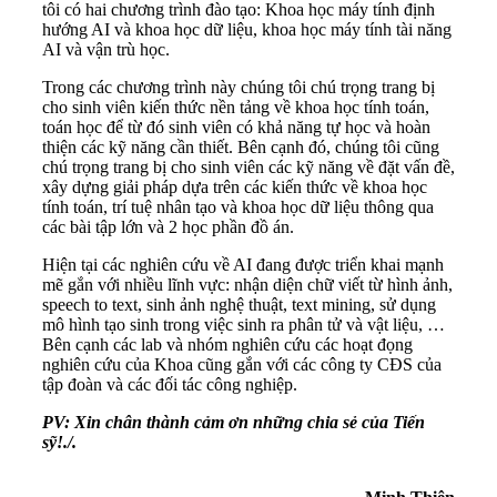
tôi có hai chương trình đào tạo: Khoa học máy tính định
hướng AI và khoa học dữ liệu, khoa học máy tính tài năng
AI và vận trù học.
Trong các chương trình này chúng tôi chú trọng trang bị
cho sinh viên kiến thức nền tảng về khoa học tính toán,
toán học để từ đó sinh viên có khả năng tự học và hoàn
thiện các kỹ năng cần thiết. Bên cạnh đó, chúng tôi cũng
chú trọng trang bị cho sinh viên các kỹ năng về đặt vấn đề,
xây dựng giải pháp dựa trên các kiến thức về khoa học
tính toán, trí tuệ nhân tạo và khoa học dữ liệu thông qua
các bài tập lớn và 2 học phần đồ án.
Hiện tại các nghiên cứu về AI đang được triển khai mạnh
mẽ gắn với nhiều lĩnh vực: nhận diện chữ viết từ hình ảnh,
speech to text, sinh ảnh nghệ thuật, text mining, sử dụng
mô hình tạo sinh trong việc sinh ra phân tử và vật liệu, …
Bên cạnh các lab và nhóm nghiên cứu các hoạt đọng
nghiên cứu của Khoa cũng gắn với các công ty CĐS của
tập đoàn và các đối tác công nghiệp.
PV: Xin chân thành cảm ơn những chia sẻ của Tiến
sỹ!./.