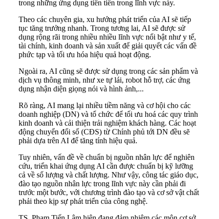
trong những ứng dụng tiên tiến trong lĩnh vực này.
Theo các chuyên gia, xu hướng phát triển của AI sẽ tiếp
tục tăng trưởng nhanh. Trong tương lai, AI sẽ được sử
dụng rộng rãi trong nhiều nhiều lĩnh vực nổi bật như y tế,
tài chính, kinh doanh và sản xuất để giải quyết các vấn đề
phức tạp và tối ưu hóa hiệu quả hoạt động.
Ngoài ra, AI cũng sẽ được sử dụng trong các sản phẩm và
dịch vụ thông minh, như xe tự lái, robot hỗ trợ, các ứng
dụng nhận diện giọng nói và hình ảnh,...
Rõ ràng, AI mang lại nhiều tiềm năng và cơ hội cho các
doanh nghiệp (DN) và tổ chức để tối ưu hoá các quy trình
kinh doanh và cải thiện trải nghiệm khách hàng. Các hoạt
động chuyển đổi số (CĐS) từ Chính phủ tới DN đều sẽ
phải dựa trên AI để tăng tính hiệu quả.
Tuy nhiên, vấn đề về chuẩn bị nguồn nhân lực để nghiên
cứu, triển khai ứng dụng AI cần được chuẩn bị kỹ lưỡng
cả về số lượng và chất lượng. Như vậy, công tác giáo dục,
đào tạo nguồn nhân lực trong lĩnh vực này cần phải đi
trước một bước, với chương trình đào tạo và cơ sở vật chất
phải theo kịp sự phát triển của công nghệ.
TS. Phạm Tiến Lâm hiện đang đảm nhiệm các môn cơ sở