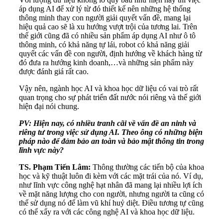
áp dụng AI để xử lý từ đó thiết kế nên những hệ thống
thông minh thay con người giải quyết vấn đề, mang lại
hiệu quả cao sẽ là xu hướng vượt trội của tương lai. Trên
thế giới cũng đã có nhiều sản phẩm áp dụng AI như ô tô
thông minh, có khả năng tự lái, robot có khả năng giải
quyết các vấn đề con người, định hướng về khách hàng từ
đó đưa ra hướng kinh doanh,…và những sản phẩm này
được đánh giá rất cao.
Vậy nên, ngành học AI và khoa học dữ liệu có vai trò rất
quan trọng cho sự phát triển đất nước nói riêng và thế giới
hiện đại nói chung.
PV: Hiện nay, có nhiều tranh cãi về vấn đề an ninh và
riêng tư trong việc sử dụng AI. Theo ông có những biện
pháp nào để đảm bảo an toàn và bảo mật thông tin trong
lĩnh vực này?
TS. Phạm Tiến Lâm:
Thông thường các tiến bộ của khoa
học và kỹ thuật luôn đi kèm với các mặt trái của nó. Ví dụ,
như lĩnh vực công nghệ hạt nhân đã mang lại nhiều lợi ích
về mặt năng lượng cho con người, nhưng người ta cũng có
thể sử dụng nó để làm vũ khí huỷ diệt. Điều tương tự cũng
có thể xẩy ra với các công nghệ AI và khoa học dữ liệu.