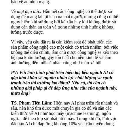
bảo vệ an ninh mạng.
Về mặt đạo đức:
Hầu hết các công nghệ có thể được sử
dụng để mang lại lợi ích của loài người, nhưng cũng có thể
nguy hiểm khi sử dụng bởi kẻ xấu hay khi không được sử
dụng cẩn thận an toàn và trong những tình huống không
lường trước được.
Vì vậy, yêu cầu đặt ra là cần kiểm soát để phát triển các
sản phẩm công nghệ cao một cách có trách nhiệm, bởi việc
không thể điều chỉnh, làm chủ được công nghệ sẽ kéo theo
hệ quả khôn lường, gây tổn thất cho nền kinh tế và làm
ảnh hưởng đến mỗi cá nhân cũng như toàn xã hội
PV: Với tình hình phát triển hiện tại, liệu ngành AI có
gặp khó khăn về nguồn nhân lực chất lượng và cạnh
tranh trên thị trường lao động? Nếu có, thì cần có
những giải pháp gì để đáp ứng nhu cầu của ngành này,
thưa ông?
TS. Phạm Tiến Lâm:
Hiện nay AI phát triển rất nhanh và
sâu, nên khó tìm được một chuyên gia có đủ và sâu các
kiến thức về AI như học máy (machine learning), ngôn
ngữ... để theo kịp sự phát triển này. Trong khi đó, lĩnh vực
đào tạo AI chỉ đáp ứng khoảng 10% yêu cầu tuyển dụng.