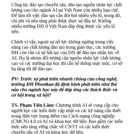
Công tác đào tạo chuyên sâu, đào tạo nguồn nhân lực chất
lượng cao cho ngành AI tại Việt Nam còn nhiều hạn chế.
Để làm tốt việc đào tạo cần đòi hỏi nhiều yếu tố, trong đó,
chi phí và nền tảng phải được thực sự đầu tư. Không
nhiều trường ĐH ở Việt Nam đáp ứng được các yếu tố
trên.
Chính vì vậy, ngoài sự nỗ lực không ngừng trong việc
nâng cao chất lượng đào tạo trong giáo dục, các trường
ĐH còn cần cả sự bắt tay của DN để đào tạo nhân lực về
AI. Họ là nhóm đối tượng cần nguồn nhân lực chất lượng
cao và các trường đại học thì cần hệ thống máy móc, cơ sở
hạ tầng tốt để đào tạo.
PV: Trước sự phát triển nhanh chóng của công nghệ,
trường ĐH Phenikaa đã định hình phát triển như thế
nào cho ngành học này để đáp ứng các thách thức và
cơ hội trong xã hội?
TS. Phạm Tiến Lâm:
Chương trình AI sẽ cung cấp cho
người học các kiến thức cập nhật và các kỹ năng cần thiết
trong lĩnh vực trọng điểm của Cách mạng công nghiệp
(CMCN) 4.0 và AI và khoa học dữ liệu: Bao gồm các kiến
thức nền tảng vững chắc về CNTT và các kiến thức
chuyên sâu về AI và khoa học dữ liệu.