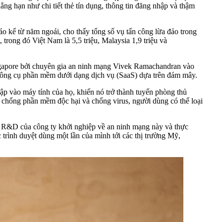
ng hạn như chi tiết thẻ tín dụng, thông tin đăng nhập và thậm
o kể từ năm ngoái, cho thấy tổng số vụ tấn công lừa đảo trong
trong đó Việt Nam là 5,5 triệu, Malaysia 1,9 triệu và
Singapore bởi chuyên gia an ninh mạng Vivek Ramachandran vào
c công cụ phần mềm dưới dạng dịch vụ (SaaS) dựa trên đám mây.
ập vào máy tính của họ, khiến nó trở thành tuyến phòng thủ
 chống phần mềm độc hại và chống virus, người dùng có thể loại
 R&D của công ty khởi nghiệp về an ninh mạng này và thực
 trình duyệt dùng một lần của mình tới các thị trường Mỹ,