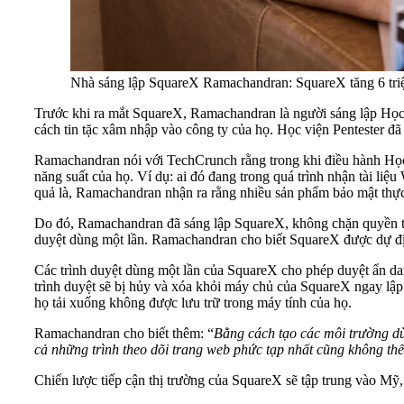
Nhà sáng lập SquareX Ramachandran: SquareX tăng 6 triệu
Trước khi ra mắt SquareX, Ramachandran là người sáng lập Học
cách tin tặc xâm nhập vào công ty của họ. Học viện Pentester 
Ramachandran nói với TechCrunch rằng trong khi điều hành Học 
năng suất của họ. Ví dụ: ai đó đang trong quá trình nhận tài li
quả là, Ramachandran nhận ra rằng nhiều sản phẩm bảo mật thực
Do đó, Ramachandran đã sáng lập SquareX, không chặn quyền truy
duyệt dùng một lần. Ramachandran cho biết SquareX được dự địn
Các trình duyệt dùng một lần của SquareX cho phép duyệt ẩn danh
trình duyệt sẽ bị hủy và xóa khỏi máy chủ của SquareX ngay lập
họ tải xuống không được lưu trữ trong máy tính của họ.
Ramachandran cho biết thêm: “
Bằng cách tạo các môi trường dù
cả những trình theo dõi trang web phức tạp nhất cũng không thể 
Chiến lược tiếp cận thị trường của SquareX sẽ tập trung vào M