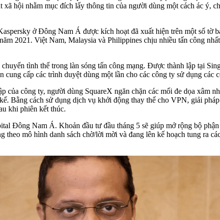
t xã hội nhằm mục đích lấy thông tin của người dùng một cách ác ý, chẳ
Kaspersky ở Đông Nam Á được kích hoạt đã xuất hiện trên một số tờ bá
năm 2021. Việt Nam, Malaysia và Philippines chịu nhiều tấn công nhất, 
ay chuyển tình thế trong làn sóng tấn công mạng. Được thành lập tại 
ển cung cấp các trình duyệt dùng một lần cho các công ty sử dụng cá
t lập của công ty, người dùng SquareX ngăn chặn các mối đe dọa xâm nh
 kế. Bằng cách sử dụng dịch vụ khởi động thay thế cho VPN, giải pháp
u khi phiên kết thúc.
ital Đông Nam Á. Khoản đầu tư đầu tháng 5 sẽ giúp mở rộng bộ phận
ng theo mô hình danh sách chờ/lời mời và đang lên kế hoạch tung ra các