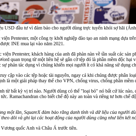
 USD đầu tư vì đảm bảo cho người dùng trực tuyến khỏi sợ hãi (Ảnh: 
 viện Pentester, một công ty khởi nghiệp đào tạo an ninh mạng dựa t
đã được INE mua lại vào năm 2021.
viện Pentester, khách hàng của anh đã phàn nàn về tần suất các sản p
ệu Word quan trọng từ một liên hệ sẽ gắn cờ tệp đó là phần mềm độc hạ
 sự phản tác dụng vì chúng khiến mọi người ít có khả năng sử dụng c
 cập vào các tệp hoặc tài nguyên, ngay cả khi chúng được phân loại 
h là một giải pháp thay thế cho VPN, chống virus, chống phần mềm độ
 từ bất kỳ vị trí nào. Người dùng có thể "loại bỏ" nó bất cứ lúc nào, 
 tức. Ramachandran cho biết chế độ này an toàn và riêng tư hơn chế đ
ng một lần, SquareX đảm bảo rằng danh tính và dữ liệu của người dù
theo dõi và ghi lại các hoạt động của người dùng cũng như liên kết n
ỹ, Vương quốc Anh và Châu Á trước tiên.