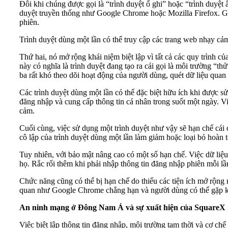
Đôi khi chúng được gọi là “trình duyệt ổ ghi” hoặc “trình duyệt 
duyệt truyền thống như Google Chrome hoặc Mozilla Firefox. Giốn
phiên.
Trình duyệt dùng một lần có thể truy cập các trang web nhạy cả
Thứ hai, nó mở rộng khái niệm biệt lập vì tất cả các quy trình c
này có nghĩa là trình duyệt đang tạo ra cái gọi là môi trường “th
ba rất khó theo dõi hoạt động của người dùng, quét dữ liệu quan
Các trình duyệt dùng một lần có thể đặc biệt hữu ích khi được s
đăng nhập và cung cấp thông tin cá nhân trong suốt một ngày. Việ
cảm.
Cuối cùng, việc sử dụng một trình duyệt như vậy sẽ hạn chế cái 
cô lập của trình duyệt dùng một lần làm giảm hoặc loại bỏ hoàn 
Tuy nhiên, với bảo mật nâng cao có một số hạn chế. Việc dữ liệu
họ. Rắc rối thêm khi phải nhập thông tin đăng nhập phiên mỗi lầ
Chức năng cũng có thể bị hạn chế do thiếu các tiện ích mở rộng
quan như Google Chrome chẳng hạn và người dùng có thể gặp khó 
An ninh mạng ở Đông Nam Á và sự xuất hiện của SquareX
Việc biệt lập thông tin đăng nhập, môi trường tạm thời và cơ chế