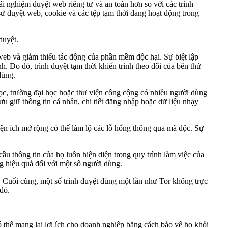
ải nghiệm duyệt web riêng tư và an toàn hơn so với các trình
sử duyệt web, cookie và các tệp tạm thời đang hoạt động trong
duyệt.
g web và giảm thiểu tác động của phần mềm độc hại. Sự biệt lập
h. Do đó, trình duyệt tạm thời khiến trình theo dõi của bên thứ
dùng.
 học, trường đại học hoặc thư viện công cộng có nhiều người dùng
ưu giữ thông tin cá nhân, chi tiết đăng nhập hoặc dữ liệu nhạy
iện ích mở rộng có thể làm lộ các lỗ hổng thông qua mã độc. Sự
u thông tin của họ luôn hiện diện trong quy trình làm việc của
ng hiệu quả đối với một số người dùng.
. Cuối cùng, một số trình duyệt dùng một lần như Tor không trực
đó.
có thể mang lại lợi ích cho doanh nghiệp bằng cách bảo vệ họ khỏi