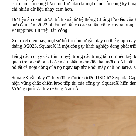
các cuộc tấn công lừa đảo. Lừa đảo là một cuộc tấn công kỹ thuậ
chí nhiều dữ liệu nhạy cảm hơn.
Dữ liệu ẩn danh được trích xuất từ hệ thống Chống lừa đảo của 
nửa đầu năm 2022 nhiều hơn tất cả các vụ tấn công xảy ra trong 
Philippines 1,8 triệu tấn công.
Xem xét điều này, một sự hỗ trợ đầu tư gần đây có thể giúp xo
tháng 3/2023, SquareX là một công ty khởi nghiệp đang phát tri
Bằng cách chạy các trình duyệt trong các trung tâm dữ liệu biệ
quan trọng chống lại các mẫu phần mềm độc hại mới do AI thiết
bỏ tất cả hoạt động của họ ngay lập tức khỏi máy chủ SquareX sa
SquareX gần đây đã huy động được 6 triệu USD từ Sequoia Cap
hiện vững chắc chiến lược tiếp thị của công ty. SquareX hiện đa
Vương quốc Anh và Đông Nam Á.