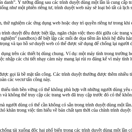
ẩn danh”. Ý tưởng đằng sau các trình duyệt dùng một lần là cung cấp tr
g như một phiên riêng tư, trình duyệt web này sẽ loại bỏ tất cả lịch 
m, thử nghiệm các ứng dụng web hoặc duy trì quyền riêng tư trong khi 
ủa trình duyệt đều được biệt lập, ngăn chặn việc theo dõi giữa các tran
ử nghiệm” (sandbox) để biệt lập các mối đe dọa tiềm ẩn khỏi hệ điều hàn
 trọng và tạo hồ sơ duyệt web có thể được sử dụng để chống lại người 
ử dụng trên các thiết bị dùng chung. Ví dụ: một máy tính trong trường
c nhập các chi tiết nhạy cảm này mang lại rủi ro đáng kể vì máy tính l
được gọi là bề mặt tấn công. Các trình duyệt thường được thêm nhiều t
toàn các vectơ tấn công này.
 thiếu tính bền vững có thể không phù hợp với những người dùng yêu cầ
n và không thể truy cập các trang web đã truy cập trước đó có thể khô
 mà người dùng có thể cần không có sẵn trong trình duyệt dùng một lần
khăn trong việc tìm hiểu về bản chất tạm thời của chính trình duyệt 
 chống tải xuống độc hại phổ biến trong các trình duyệt dùng một lần 