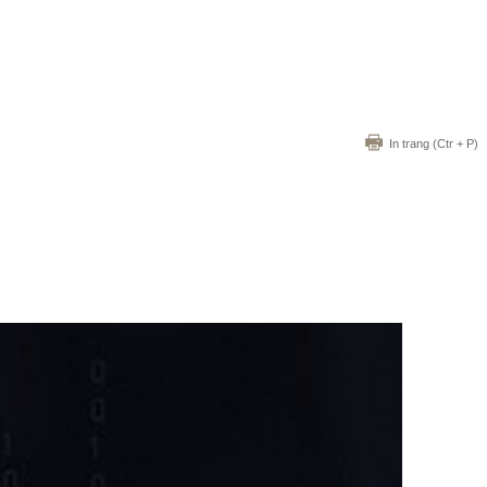
In trang
(Ctr + P)