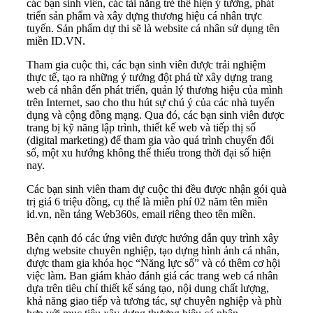
các bạn sinh viên, các tài năng trẻ thể hiện ý tưởng, phát
triển sản phẩm và xây dựng thương hiệu cá nhân trực
tuyến. Sản phẩm dự thi sẽ là website cá nhân sử dụng tên
miền ID.VN.
Tham gia cuộc thi, các bạn sinh viên được trải nghiệm
thực tế, tạo ra những ý tưởng đột phá từ xây dựng trang
web cá nhân đến phát triển, quản lý thương hiệu của mình
trên Internet, sao cho thu hút sự chú ý của các nhà tuyển
dụng và cộng đồng mạng. Qua đó, các bạn sinh viên được
trang bị kỹ năng lập trình, thiết kế web và tiếp thị số
(digital marketing) để tham gia vào quá trình chuyển đổi
số, một xu hướng không thể thiếu trong thời đại số hiện
nay.
Các bạn sinh viên tham dự cuộc thi đều được nhận gói quà
trị giá 6 triệu đồng, cụ thể là miễn phí 02 năm tên miền
id.vn, nền tảng Web360s, email riêng theo tên miền.
Bên cạnh đó các ứng viên được hướng dẫn quy trình xây
dựng website chuyên nghiệp, tạo dựng hình ảnh cá nhân,
được tham gia khóa học “Năng lực số” và có thêm cơ hội
việc làm. Ban giám khảo đánh giá các trang web cá nhân
dựa trên tiêu chí thiết kế sáng tạo, nội dung chất lượng,
khả năng giao tiếp và tương tác, sự chuyên nghiệp và phù