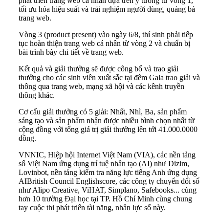
phát triển trang web cá nhân dựa trên ý tưởng từ vòng 1,
tối ưu hóa hiệu suất và trải nghiệm người dùng, quảng bá
trang web.
Vòng 3 (product present) vào ngày 6/8, thí sinh phải tiếp
tục hoàn thiện trang web cá nhân từ vòng 2 và chuẩn bị
bài trình bày chi tiết về trang web.
Kết quả và giải thưởng sẽ được công bố và trao giải
thưởng cho các sinh viên xuất sắc tại đêm Gala trao giải và
thông qua trang web, mạng xã hội và các kênh truyền
thông khác.
Cơ cấu giải thưởng có 5 giải: Nhất, Nhì, Ba, sản phẩm
sáng tạo và sản phẩm nhận được nhiều bình chọn nhất từ
cộng đồng với tổng giá trị giải thưởng lên tới 41.000.0000
đồng.
VNNIC, Hiệp hội Internet Việt Nam (VIA), các nền tảng
số Việt Nam ứng dụng trí tuệ nhân tạo (AI) như Dizim,
Lovinbot, nền tảng kiểm tra năng lực tiếng Anh ứng dụng
AIBritish Council Englishscore, các công ty chuyển đổi số
như Alipo Creative, ViHAT, Simplano, Safebooks... cùng
hơn 10 trường Đại học tại TP. Hồ Chí Minh cùng chung
tay cuộc thi phát triển tài năng, nhân lực số này.