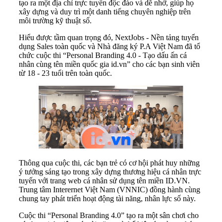
tạo ra một địa chỉ trực tuyến độc đáo và dễ nhớ, giúp họ
xây dựng và duy trì một danh tiếng chuyên nghiệp trên
môi trường kỹ thuật số.
Hiểu được tầm quan trọng đó, NextJobs - Nền tảng tuyển
dụng Sales toàn quốc và Nhà đăng ký P.A Việt Nam đã tổ
chức cuộc thi “Personal Branding 4.0 - Tạo dấu ấn cá
nhân cùng tên miền quốc gia id.vn” cho các bạn sinh viên
từ 18 - 23 tuổi trên toàn quốc.
Thông qua cuộc thi, các bạn trẻ có cơ hội phát huy những
ý tưởng sáng tạo trong xây dựng thương hiệu cá nhân trực
tuyến với trang web cá nhân sử dụng tên miền ID.VN.
Trung tâm Interernet Việt Nam (VNNIC) đồng hành cùng
chung tay phát triển hoạt động tài năng, nhân lực số này.
Cuộc thi “Personal Branding 4.0” tạo ra một sân chơi cho