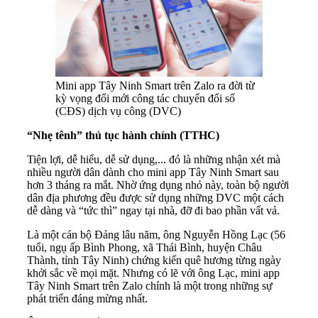
Mini app Tây Ninh Smart trên Zalo ra đời từ
kỳ vọng đổi mới công tác chuyển đổi số
(CĐS) dịch vụ công (DVC)
“Nhẹ tênh” thủ tục hành chính (TTHC)
Tiện lợi, dễ hiểu, dễ sử dụng,... đó là những nhận xét mà
nhiều người dân dành cho mini app Tây Ninh Smart sau
hơn 3 tháng ra mắt. Nhờ ứng dụng nhỏ này, toàn bộ người
dân địa phương đều được sử dụng những DVC một cách
dễ dàng và “tức thì” ngay tại nhà, đỡ đi bao phần vất vả.
Là một cán bộ Đảng lâu năm, ông Nguyễn Hồng Lạc (56
tuổi, ngụ ấp Bình Phong, xã Thái Bình, huyện Châu
Thành, tỉnh Tây Ninh) chứng kiến quê hương từng ngày
khởi sắc về mọi mặt. Nhưng có lẽ với ông Lạc, mini app
Tây Ninh Smart trên Zalo chính là một trong những sự
phát triển đáng mừng nhất.