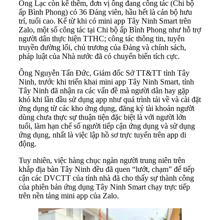
Ông Lạc còn kể thêm, đơn vị ông đang công tác (Chi bộ
ấp Bình Phong) có 36 Đảng viên, hầu hết là cán bộ hưu
trí, tuổi cao. Kể từ khi có mini app Tây Ninh Smart trên
Zalo, một số công tác tại Chi bộ ấp Bình Phong như hỗ trợ
người dân thực hiện TTHC; công tác thông tin, tuyên
truyền đường lối, chủ trương của Đảng và chính sách,
pháp luật của Nhà nước đã có chuyển biến tích cực.
Ông Nguyễn Tấn Đức, Giám đốc Sở TT&TT tỉnh Tây
Ninh, trước khi triển khai mini app Tây Ninh Smart, tỉnh
Tây Ninh đã nhận ra các vấn đề mà người dân hay gặp
khó khi lần đầu sử dụng app như quá trình tải về và cài đặt
ứng dụng từ các kho ứng dụng, đăng ký tài khoản người
dùng chưa thực sự thuận tiện đặc biệt là với người lớn
tuổi, làm hạn chế số người tiếp cận ứng dụng và sử dụng
ứng dụng, nhất là việc lập hồ sơ trực tuyến trên app di
động.
Tuy nhiên, việc hàng chục ngàn người trung niên trên
khắp địa bàn Tây Ninh đều đã quen “lướt, chạm” để tiếp
cận các DVCTT của tỉnh nhà đã cho thấy sự thành công
của phiên bản ứng dụng Tây Ninh Smart chạy trực tiếp
trên nền tảng mini app của Zalo.