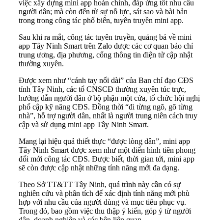
việc xây dựng mini app hoàn chỉnh, đáp ứng tốt nhu cầu
người dân; mà còn đến từ sự nỗ lực, sát sao và bài bản
trong trong công tác phổ biến, tuyên truyền mini app.
Sau khi ra mắt, công tác tuyên truyền, quảng bá về mini
app Tây Ninh Smart trên Zalo được các cơ quan báo chí
trung ương, địa phương, cổng thông tin điện tử cập nhật
thường xuyên.
Được xem như “cánh tay nối dài” của Ban chỉ đạo CĐS
tỉnh Tây Ninh, các tổ CNSCĐ thường xuyên túc trực,
hướng dẫn người dân ở bộ phận một cửa, tổ chức hội nghị
phổ cập kỹ năng CĐS. Đồng thời “đi từng ngõ, gõ từng
nhà”, hỗ trợ người dân, nhất là người trung niên cách truy
cập và sử dụng mini app Tây Ninh Smart.
Mang lại hiệu quả thiết thực “được lòng dân”, mini app
Tây Ninh Smart được xem như một điển hình tiên phong
đổi mới công tác CĐS. Được biết, thời gian tới, mini app
sẽ còn được cập nhật những tính năng mới đa dạng.
Theo Sở TT&TT Tây Ninh, quá trình này cần có sự
nghiên cứu và phân tích để xác định tính năng mới phù
hợp với nhu cầu của người dùng và mục tiêu phục vụ.
Trong đó, bao gồm việc thu thập ý kiến, góp ý từ người
dân, doanh nghiệp và các bên liên quan.