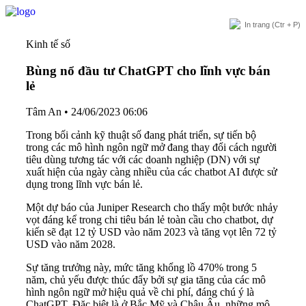
In trang
(Ctr + P)
Kinh tế số
Bùng nổ đầu tư ChatGPT cho lĩnh vực bán
lẻ
Tâm An
•
24/06/2023 06:06
Trong bối cảnh kỹ thuật số đang phát triển, sự tiến bộ
trong các mô hình ngôn ngữ mở đang thay đổi cách người
tiêu dùng tương tác với các doanh nghiệp (DN) với sự
xuất hiện của ngày càng nhiều của các chatbot AI được sử
dụng trong lĩnh vực bán lẻ.
Một dự báo của Juniper Research cho thấy một bước nhảy
vọt đáng kể trong chi tiêu bán lẻ toàn cầu cho chatbot, dự
kiến sẽ đạt 12 tỷ USD vào năm 2023 và tăng vọt lên 72 tỷ
USD vào năm 2028.
Sự tăng trưởng này, mức tăng khổng lồ 470% trong 5
năm, chủ yếu được thúc đẩy bởi sự gia tăng của các mô
hình ngôn ngữ mở hiệu quả về chi phí, đáng chú ý là
ChatGPT. Đặc biệt là ở Bắc Mỹ và Châu Âu, những mô