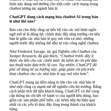
hình này đang mở đường cho một cuộc cách mạng trong
chatbot tương tác ngành bán lẻ.
ChatGPT đang cách mạng hóa chatbot AI trong bán
lẻ như thế nào?
Báo cáo cho thấy rằng sự tiến bộ của các mô hình ngôn
ngữ mở sẽ là động lực chính thúc đẩy tăng trưởng chi tiêu
bán lẻ giữa các nhà bán lẻ quy mô vừa và nhỏ, những
người trước đây không thể đầu tư vào công nghệ chatbot.
Như Frederick Savage, tác giả Nghiên cứu Chatbot của
Juniper Research, đã giải thích,
“Chatbot trước đây ít
được ưu tiên cho các chiến lược đa kênh do chi phí đào
tạo thuật toán dựa trên AI cao. Tuy nhiên, ChatGPT đã
phá vỡ đáng kể xu hướng này; giúp giảm chi phí triển
khai chatbot cho các nhà bán lẻ quy mô nhỏ hơn”.
ChatGPT mang lại tiềm năng to lớn cho các nhà bán lẻ
như một công cụ mạnh mẽ để nghiên cứu thị trường. Bằng
cách phân tích dữ liệu khách hàng, ChatGPT có thể cung
cấp thông tin chi tiết về hành vi của người tiêu dùng, bao
gồm các sản phẩm phổ biến, các kênh tiếp thị hiệu quả
nhất và các yếu tố thúc đẩy lòng trung thành của khách
hàng.