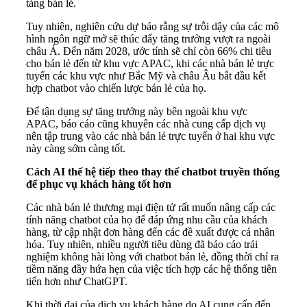
tảng bán lẻ.
Tuy nhiên, nghiên cứu dự báo rằng sự trỗi dậy của các mô
hình ngôn ngữ mở sẽ thúc đẩy tăng trưởng vượt ra ngoài
châu Á. Đến năm 2028, ước tính sẽ chỉ còn 66% chi tiêu
cho bán lẻ đến từ khu vực APAC, khi các nhà bán lẻ trực
tuyến các khu vực như Bắc Mỹ và châu Âu bắt đầu kết
hợp chatbot vào chiến lược bán lẻ của họ.
Để tận dụng sự tăng trưởng này bên ngoài khu vực
APAC, báo cáo cũng khuyên các nhà cung cấp dịch vụ
nên tập trung vào các nhà bán lẻ trực tuyến ở hai khu vực
này càng sớm càng tốt.
Cách AI thế hệ tiếp theo thay thế chatbot truyền thống
để phục vụ khách hàng tốt hơn
Các nhà bán lẻ thương mại điện tử rất muốn nâng cấp các
tính năng chatbot của họ để đáp ứng nhu cầu của khách
hàng, từ cập nhật đơn hàng đến các đề xuất được cá nhân
hóa. Tuy nhiên, nhiều người tiêu dùng đã báo cáo trải
nghiệm không hài lòng với chatbot bán lẻ, đồng thời chỉ ra
tiềm năng đầy hứa hẹn của việc tích hợp các hệ thống tiên
tiến hơn như ChatGPT.
Khi thời đại của dịch vụ khách hàng do AI cung cấp đến,