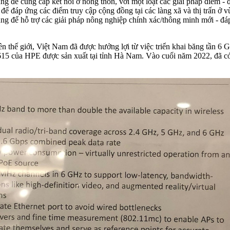
 để cung cấp kết nối ở nông thôn, với một loạt các giải pháp điểm - đ
áp ứng các điểm truy cập cộng đồng tại các làng xã và thị trấn ở vùn
ng để hỗ trợ các giải pháp nông nghiệp chính xác/thông minh mới - đá
rên thế giới, Việt Nam đã được hưởng lợi từ việc triển khai băng tần 
15 của HPE được sản xuất tại tỉnh Hà Nam. Vào cuối năm 2022, đã c