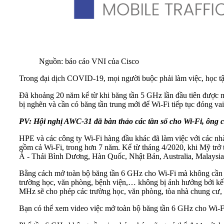
Nguồn: báo cáo VNI của Cisco
Trong đại dịch COVID-19, mọi người buộc phải làm việc, học tập v
Đã khoảng 20 năm kể từ khi băng tần 5 GHz lần đầu tiên được m
bị nghẽn và cần có băng tần trung mới để Wi-Fi tiếp tục đóng va
PV
: Hội nghị AWC-31 đã bàn thảo các tần số cho Wi-Fi, ông có
HPE và các công ty Wi-Fi hàng đầu khác đã làm việc với các n
gồm cả Wi-Fi, trong hơn 7 năm. Kể từ tháng 4/2020, khi Mỹ trở
Á - Thái Bình Dương, Hàn Quốc, Nhật Bản, Australia, Malaysi
Bằng cách mở toàn bộ băng tần 6 GHz cho Wi-Fi mà không cần k
trường học, văn phòng, bệnh viện,… không bị ảnh hưởng bởi kết 
MHz sẽ cho phép các trường học, văn phòng, tòa nhà chung cư,
Bạn có thể xem video việc mở toàn bộ băng tần 6 GHz cho Wi-Fi