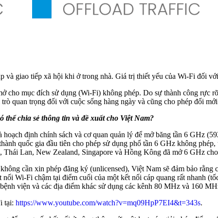
à giao tiếp xã hội khi ở trong nhà. Giá trị thiết yếu của Wi-Fi đối với
ở cho mục đích sử dụng (Wi-Fi) không phép. Do sự thành công rực rỡ
i trò quan trọng đối với cuộc sống hàng ngày và cũng cho phép đổi mới 
 thể chia sẻ thông tin và đề xuất cho Việt Nam?
hà hoạch định chính sách và cơ quan quản lý để mở băng tần 6 GHz (5
 thành quốc gia đầu tiên cho phép sử dụng phổ tần 6 GHz không phép,
a, Thái Lan, New Zealand, Singapore và Hồng Kông đã mở 6 GHz cho W
hông cần xin phép đăng ký (unlicensed), Việt Nam sẽ đảm bảo rằng ch
nối Wi-Fi chậm tại điểm cuối của một kết nối cáp quang rất nhanh (tố
 bệnh viện và các địa điểm khác sử dụng các kênh 80 MHz và 160 MHz 
 tại:
https://www.youtube.com/watch?v=mq09HpP7EI4&t=343s
.