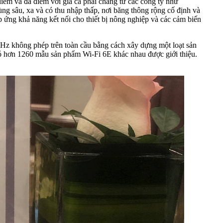
iểm và đa điểm với giá cả phải chăng từ các công ty như
g sâu, xa và có thu nhập thấp, nơi băng thông rộng cố định và
p ứng khả năng kết nối cho thiết bị nông nghiệp và các cảm biến
6 GHz không phép trên toàn cầu bằng cách xây dựng một loạt sản
ó hơn 1260 mẫu sản phẩm Wi-Fi 6E khác nhau được giới thiệu.