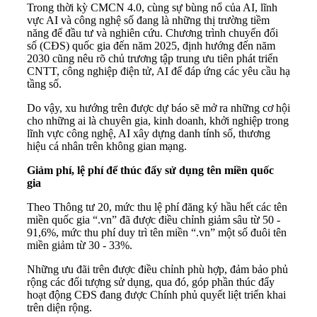
Trong thời kỳ CMCN 4.0, cùng sự bùng nổ của AI, lĩnh
vực AI và công nghệ số đang là những thị trường tiềm
năng để đầu tư và nghiên cứu. Chương trình chuyển đổi
số (CĐS) quốc gia đến năm 2025, định hướng đến năm
2030 cũng nêu rõ chủ trương tập trung ưu tiên phát triển
CNTT, công nghiệp điện tử, AI để đáp ứng các yêu cầu hạ
tầng số.
Do vậy, xu hướng trên được dự báo sẽ mở ra những cơ hội
cho những ai là chuyên gia, kinh doanh, khởi nghiệp trong
lĩnh vực công nghệ, AI xây dựng danh tính số, thương
hiệu cá nhân trên không gian mạng.
Giảm phí, lệ phí để thúc đẩy sử dụng tên miền quốc
gia
Theo Thông tư 20, mức thu lệ phí đăng ký hầu hết các tên
miền quốc gia “.vn” đã được điều chỉnh giảm sâu từ 50 -
91,6%, mức thu phí duy trì tên miền “.vn” một số đuôi tên
miền giảm từ 30 - 33%.
Những ưu đãi trên được điều chỉnh phù hợp, đảm bảo phủ
rộng các đối tượng sử dụng, qua đó, góp phần thúc đẩy
hoạt động CĐS đang được Chính phủ quyết liệt triển khai
trên diện rộng.