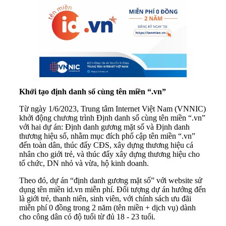
Khởi tạo định danh số cùng tên miền “.vn”
Từ ngày 1/6/2023, Trung tâm Internet Việt Nam (VNNIC)
khởi động chương trình Định danh số cùng tên miền “.vn”
với hai dự án: Định danh gương mặt số và Định danh
thương hiệu số, nhằm mục đích phổ cập tên miền “.vn”
đến toàn dân, thúc đẩy CĐS, xây dựng thương hiệu cá
nhân cho giới trẻ, và thúc đẩy xây dựng thương hiệu cho
tổ chức, DN nhỏ và vừa, hộ kinh doanh.
Theo đó, dự án “định danh gương mặt số” với website sử
dụng tên miền id.vn miễn phí. Đối tượng dự án hướng đến
là giới trẻ, thanh niên, sinh viên, với chính sách ưu đãi
miễn phí 0 đồng trong 2 năm (tên miền + dịch vụ) dành
cho công dân có độ tuổi từ đủ 18 - 23 tuổi.