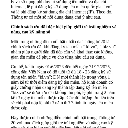
lý và sử dụng phí duy trì sử dụng tên miền và địa chỉ
Internet, lệ phí đăng ký sử dụng tên miền quốc gia “.vn”
và lệ phí đăng ký sử dụng địa chỉ Internet (IP). Theo đó,
Thông tư có một số nội dung đáng chú ý như sau.
Chính sách ưu đãi đặc biệt giúp giới trẻ trải nghiệm và
nâng cao kỹ năng số
Một trong những điểm nổi bật nhất của Thông tư 20 là
chính sách ưu đãi khi đăng ký tên miền “.id.vn”, “.biz.vn”
nhằm giúp người dân đã tiếp cận và khai thác các không
gian tên miền để phục vụ cho từng nhu cầu sử dụng.
Cụ thể, kể từ ngày 01/6/2023 đến hết ngày 31/12/2025,
công dân Việt Nam có độ tuổi từ đủ 18 - 23 đăng ký sử
dụng tên miền “id.vn”; DN mới thành lập trong vòng 1
năm kể từ thời điểm đăng ký tên miền, hộ kinh doanh có
giấy chứng nhận đăng ký thành lập đăng ký tên miền
“biz.vn” sẽ được ưu đãi không thu phí, lệ phí trong 2 năm
kể từ ngày tên miền được cấp. Các đối tượng ưu tiên trên
sẽ chỉ phải nộp lệ phí từ năm thứ 3 tính từ ngày tên miền
được cấp.
Đây được coi là những điều chỉnh nổi bật trong Thông tư
20 với mục đích giúp giới trẻ trải nghiệm và nâng cao kỹ
năng số, tìm kiếm cơ hội việc làm, kết nối cộng đồng