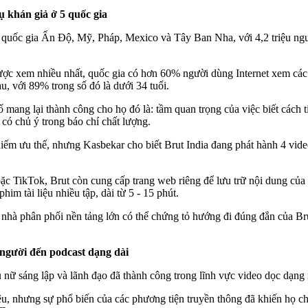
ụ khán giả ở 5 quốc gia
 quốc gia Ấn Độ, Mỹ, Pháp, Mexico và Tây Ban Nha, với 4,2 triệu ngư
ược xem nhiều nhất, quốc gia có hơn 60% người dùng Internet xem các 
u, với 89% trong số đó là dưới 34 tuổi.
 mang lại thành công cho họ đó là: tầm quan trọng của việc biết cách t
có chủ ý trong báo chí chất lượng.
hiếm ưu thế, nhưng Kasbekar cho biết Brut India đang phát hành 4 video
oặc TikTok, Brut còn cung cấp trang web riêng để lưu trữ nội dung c
m tài liệu nhiều tập, dài từ 5 - 15 phút.
 nhà phân phối nền tảng lớn có thể chứng tỏ hướng đi đúng đắn của B
người đến podcast dạng dài
ụ nữ sáng lập và lãnh đạo đã thành công trong lĩnh vực video dọc dạng 
ệu, nhưng sự phổ biến của các phương tiện truyền thông đã khiến họ c