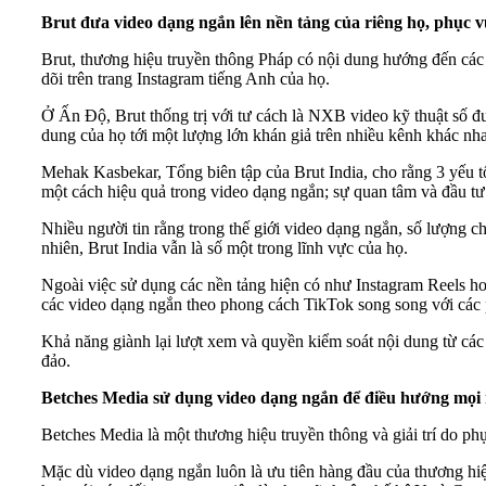
Brut đưa video dạng ngắn lên nền tảng của riêng họ, phục v
Brut, thương hiệu truyền thông Pháp có nội dung hướng đến các
dõi trên trang Instagram tiếng Anh của họ.
Ở Ấn Độ, Brut thống trị với tư cách là NXB video kỹ thuật số đ
dung của họ tới một lượng lớn khán giả trên nhiều kênh khác nha
Mehak Kasbekar, Tổng biên tập của Brut India, cho rằng 3 yếu tố
một cách hiệu quả trong video dạng ngắn; sự quan tâm và đầu tư 
Nhiều người tin rằng trong thế giới video dạng ngắn, số lượng c
nhiên, Brut India vẫn là số một trong lĩnh vực của họ.
Ngoài việc sử dụng các nền tảng hiện có như Instagram Reels h
các video dạng ngắn theo phong cách TikTok song song với các phi
Khả năng giành lại lượt xem và quyền kiểm soát nội dung từ các
đảo.
Betches Media sử dụng video dạng ngắn để điều hướng mọi 
Betches Media là một thương hiệu truyền thông và giải trí do ph
Mặc dù video dạng ngắn luôn là ưu tiên hàng đầu của thương hi