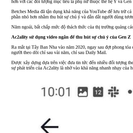
hơn với các đối tượng mục tiêu là phụ nữ thuộc thế hệ Y và Gen 
Betches Media đã tận dụng khả năng của YouTube để lưu trữ cả 
phần nhỏ hơn nhằm thu hút sự chú ý và dẫn dắt người dùng tương 
Năm ngoái, bất chấp mức độ thách thức của thị trường quảng c
Ac2ality sử dụng video ngắn để thu hút sự chú ý của Gen Z
Ra mắt tại Tây Ban Nha vào năm 2020, ngay sau đợt phong tỏa đầ
người theo dõi chỉ sau vài năm, chỉ sau Daily Mail.
Được xây dựng dựa trên việc đưa tin tức đến nhiều đối tượng th
sự phát triển của Ac2ality là nhờ vào khả năng nhanh nhạy của 