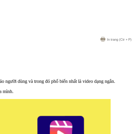
In trang
(Ctr + P)
ảo người dùng và trong đó phổ biến nhất là video dạng ngắn.
a mình.