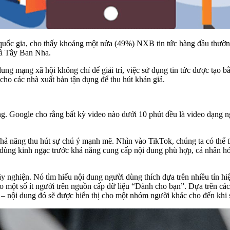
 quốc gia, cho thấy khoảng một nửa (49%) NXB tin tức hàng đầu thườn
và Tây Ban Nha.
ng mạng xã hội không chỉ để giải trí, việc sử dụng tin tức được tạo 
cho các nhà xuất bản tận dụng để thu hút khán giả.
. Google cho rằng bất kỳ video nào dưới 10 phút đều là video dạng ng
hả năng thu hút sự chú ý mạnh mẽ. Nhìn vào TikTok, chúng ta có thể th
dùng kinh ngạc trước khả năng cung cấp nội dung phù hợp, cá nhân hóa
y nghiện. Nó tìm hiểu nội dung người dùng thích dựa trên nhiều tín hi
cho một số ít người trên nguồn cấp dữ liệu “Dành cho bạn”. Dựa trên c
n – nội dung đó sẽ được hiển thị cho một nhóm người khác cho đến khi