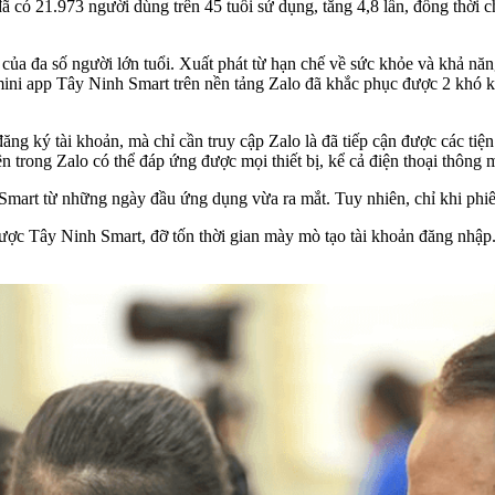
đã có 21.973 người dùng trên 45 tuổi sử dụng, tăng 4,8 lần, đồng thời 
 của đa số người lớn tuổi. Xuất phát từ hạn chế về sức khỏe và khả năn
mini app Tây Ninh Smart trên nền tảng Zalo đã khắc phục được 2 khó k
đăng ký tài khoản, mà chỉ cần truy cập Zalo là đã tiếp cận được các tiệ
trong Zalo có thể đáp ứng được mọi thiết bị, kể cả điện thoại thông m
art từ những ngày đầu ứng dụng vừa ra mắt. Tuy nhiên, chỉ khi phiên
 được Tây Ninh Smart, đỡ tốn thời gian mày mò tạo tài khoản đăng nhậ