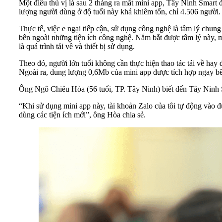
Một điều thú vị là sau 2 tháng ra mắt mini app, Tây Ninh Smart 
lượng người dùng ở độ tuổi này khá khiêm tốn, chỉ 4.506 người.
Thực tế, việc e ngại tiếp cận, sử dụng công nghệ là tâm lý chung
bên ngoài những tiện ích công nghệ. Nắm bắt được tâm lý này, 
là quá trình tải về và thiết bị sử dụng.
Theo đó, người lớn tuổi không cần thực hiện thao tác tải về hay 
Ngoài ra, dung lượng 0,6Mb của mini app được tích hợp ngay bên 
Ông Ngô Chiêu Hòa (56 tuổi, TP. Tây Ninh) biết đến Tây Ninh Sm
“Khi sử dụng mini app này, tài khoản Zalo của tôi tự động vào
dùng các tiện ích mới”, ông Hòa chia sẻ.