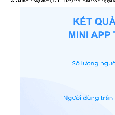
56.534 lượt, tương đương 120%. Đồng thời, mini app cũng ghi 