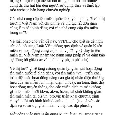
mạng xã hội có lợi thế rất lớn trong kinh doanh online
cũng đã thu hút lớn đến người sử dụng, thay vì thiết lập
một website bán hàng chuyên nghiệp.
Các nhà cung cấp tên miền quốc tế xuyên biên giới vào thị
trường Việt Nam với chi phí rẻ và thủ tục rất đơn giản
cũng làm bất bình đẳng với các nhà cung cấp tên miền
trong nước.
Về giải pháp cho vấn đề này, VNNIC cho biết sẽ đề nghị
sửa đổi bổ sung Luật Viễn thông quy định về quản lý tên
miền và hoạt động cung cấp dịch vụ đăng ký duy trì tên
miền tại Việt Nam nhằm tạo hành lang pháp lý và đảm bảo
sự đồng bộ giữa các văn bản quy phạm pháp luật.
Về thị trường, sẽ tăng cường quản lý, giám sát hoạt động
tên miền quốc tế bình đẳng với tên miền “vn”; triển khai
toàn diện các hoạt động nâng cao giá trị nhận diện thương
hiệu của tên miền .vn: nhận diện, tin cậy, an toàn; thúc đẩy
hoạt động truyền thông cho các chiến dịch ra mắt không
gian tên miền mới id.vn, ai.vn, io.vn, tái sinh không gian
tên miền hiện tại biz.vn, pro.vn; triển khai chương trình
chuyển đổi mô hình kinh doanh online hiệu quả với các
dịch vụ số sử dụng tên miền .vn tại các địa phương.
Một công việc nữa là áp dụng kỹ thuật eKYC trong đăng