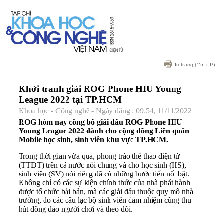
In trang
(Ctr + P)
Khởi tranh giải ROG Phone HIU Young
League 2022 tại TP.HCM
Khoa học - Công nghệ - Ngày đăng : 09:54, 11/11/2022
ROG hôm nay công bố giải đấu ROG Phone HIU
Young League 2022 dành cho cộng đồng Liên quân
Mobile học sinh, sinh viên khu vực TP.HCM.
Trong thời gian vừa qua, phong trào thể thao điện tử
(TTĐT) trên cả nước nói chung và cho học sinh (HS),
sinh viên (SV) nói riêng đã có những bước tiến nổi bật.
Không chỉ có các sự kiện chính thức của nhà phát hành
được tổ chức bài bản, mà các giải đấu thuộc quy mô nhà
trường, do các câu lạc bộ sinh viên đảm nhiệm cũng thu
hút đông đảo người chơi và theo dõi.