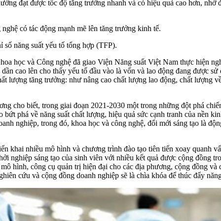
hường đạt được tốc độ tăng trưởng nhanh và có hiệu quả cao hơn, nhờ
nghệ có tác động mạnh mẽ lên tăng trưởng kinh tế.
 số năng suất yếu tố tổng hợp (TFP).
a học và Công nghệ đã giao Viện Năng suất Việt Nam thực hiện nghiê
ần cao lên cho thấy yếu tố đầu vào là vốn và lao động đang được sử d
hất lượng tăng trưởng: như nâng cao chất lượng lao động, chất lượng về
cho biết, trong giai đoạn 2021-2030 một trong những đột phá chiến l
o bứt phá về năng suất chất lượng, hiệu quả sức cạnh tranh của nền ki
oanh nghiệp, trong đó, khoa học và công nghệ, đổi mới sáng tạo là độn
n khai nhiều mô hình và chương trình đào tạo tiên tiến xoay quanh vấ
hởi nghiệp sáng tạo của sinh viên với nhiều kết quả được cộng đồng t
mô hình, công cụ quản trị hiện đại cho các địa phương, cộng đồng và d
 nghiên cứu và cộng đồng doanh nghiệp sẽ là chìa khóa để thúc đẩy nă