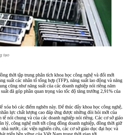
g tạo
ồng thời tập trung phân tích khoa học công nghệ và đổi mới
ăng suất các nhân tố tổng hợp (TFP), năng suất lao động và năng
chung cũng như năng suất của các doanh nghiệp nói riêng năm
 suất đã góp phần quan trọng vào tốc độ tăng trưởng 2,91% của
để xóa bỏ các điểm nghẽn này. Để thúc đẩy khoa học công nghệ,
n nhân lực chất lượng cao đáp ứng được những đòi hỏi mới của
h tế nói chung và của các doanh nghiệp nói riêng. Các cơ sở giáo
uản lý, công nghệ mới tới cộng đồng doanh nghiệp, đồng thời giữ
ý nhà nước, các viện nghiên cứu, các cơ sở giáo dục đại học và
át triển bền vững của Việt Nam trong thời gian tới.