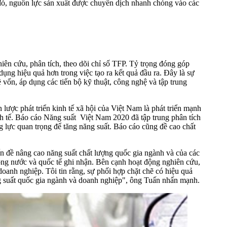
 đó, nguồn lực sản xuất được chuyển dịch nhanh chóng vào các
n cứu, phân tích, theo dõi chỉ số TFP. Tỷ trọng đóng góp
ụng hiệu quả hơn trong việc tạo ra kết quả đầu ra. Đây là sự
 vốn, áp dụng các tiến bộ kỹ thuật, công nghệ và tập trung
ược phát triển kinh tế xã hội của Việt Nam là phát triển mạnh
nh tế. Báo cáo Năng suất Việt Nam 2020 đã tập trung phân tích
g lực quan trọng để tăng năng suất. Báo cáo cũng đề cao chất
n đề nâng cao năng suất chất lượng quốc gia ngành và của các
rong nước và quốc tế ghi nhận. Bên cạnh hoạt động nghiên cứu,
oanh nghiệp. Tôi tin rằng, sự phối hợp chặt chẽ có hiệu quả
ng suất quốc gia ngành và doanh nghiệp", ông Tuấn nhấn mạnh.