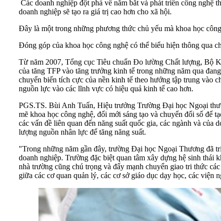
Các doanh nghiệp đột phá về nắm bắt và phát triển công nghệ t
doanh nghiệp sẽ tạo ra giá trị cao hơn cho xã hội.
Đây là một trong những phương thức chủ yếu mà khoa học công 
Đóng góp của khoa học công nghệ có thể biểu hiện thông qua chỉ
Từ năm 2007, Tổng cục Tiêu chuẩn Đo lường Chất lượng, Bộ Kho
của tăng TFP vào tăng trưởng kinh tế trong những năm qua đang d
chuyển biến tích cực của nền kinh tế theo hướng tập trung vào c
nguồn lực vào các lĩnh vực có hiệu quả kinh tế cao hơn.
PGS.TS. Bùi Anh Tuấn, Hiệu trưởng Trường Đại học Ngoại thương 
mẽ khoa học công nghệ, đổi mới sáng tạo và chuyển đổi số để tạ
các vấn đề liên quan đến năng suất quốc gia, các ngành và của d
lượng nguồn nhân lực để tăng năng suất.
"Trong những năm gần đây, trường Đại học Ngoại Thương đã triể
doanh nghiệp. Trường đặc biệt quan tâm xây dựng hệ sinh thái k
nhà trường cũng chú trọng và đẩy mạnh chuyển giao tri thức các 
giữa các cơ quan quản lý, các cơ sở giáo dục dạy học, các viện