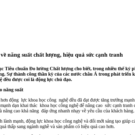
 về năng suất chất lượng, hiệu quả sức cạnh tranh
Tiêu chuẩn Đo lường Chất lượng cho biết, trong nhiều thế kỷ phá
ộng. Sự thành công thần kỳ của các nước châu Á trong phát triển k
ệ đều được coi là động lực chủ đạo.
ao năng suất
ốt hơn động lực khoa học công nghệ đều đã đạt được tăng trưởng mạnh
ệp mạnh dạn khai thác khoa học công nghệ để nâng cao sức cạnh tranh 
o và nâng cao khả năng đáp ứng nhanh nhạy về yêu cầu của khách hàng.
 lành mạnh, động lực khoa học công nghệ và đổi mới sáng tạo giúp các
quả thấp sang ngành nghề và sản phẩm có hiệu quả cao hơn.