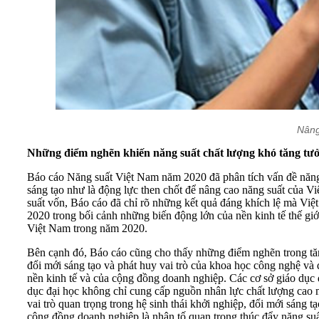
Nâng
Những điểm nghẽn khiến năng suất chất lượng khó tăng tư
Báo cáo Năng suất Việt Nam năm 2020 đã phân tích vấn đề năng 
sáng tạo như là động lực then chốt để nâng cao năng suất của Vi
suất vốn, Báo cáo đã chỉ rõ những kết quả đáng khích lệ mà Việ
2020 trong bối cảnh những biến động lớn của nền kinh tế thế giớ
Việt Nam trong năm 2020.
Bên cạnh đó, Báo cáo cũng cho thấy những điểm nghẽn trong tăn
đổi mới sáng tạo và phát huy vai trò của khoa học công nghệ và
nền kinh tế và của cộng đồng doanh nghiệp. Các cơ sở giáo dục đ
dục đại học không chỉ cung cấp nguồn nhân lực chất lượng cao m
vai trò quan trọng trong hệ sinh thái khởi nghiệp, đổi mới sáng 
cộng đồng doanh nghiệp là nhân tố quan trọng thúc đẩy năng suất,