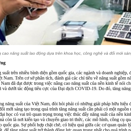
 cao năng suất lao động dựa trên khoa học, công nghệ và đổi mới sán
ởng
suất trên nhiều bình diện gồm quốc gia, các ngành và doanh nghiệp, đ
ệt Nam. Trên cơ sở phân tích, đánh giá các chỉ tiêu về năng suất gồm n
t Nam đã đạt được trong việc nâng cao năng suất của nền kinh tế nói 
i và dưới tác động tiêu cực của Đại dịch
COVID
-19. Do đó, tăng năng
g năng suất của Việt Nam, đòi hỏi phải có những giải pháp hữu hiệu 
 đổi mới sáng tạo trong quá trình tăng năng suất cần phải có một nguồ
ại học có vai trò quan trọng trong việc thúc đẩy năng suất của nền kin
à còn là nơi kiến tạo và chuyển giao tri thức, các mô hình, công cụ q
tạo quốc gia. Sự phối hợp chặt chẽ, có hiệu quả giữa các cơ quan quản l
 để tăng năng suất trở thành động lực quan trọng nhất cho quá trình ph