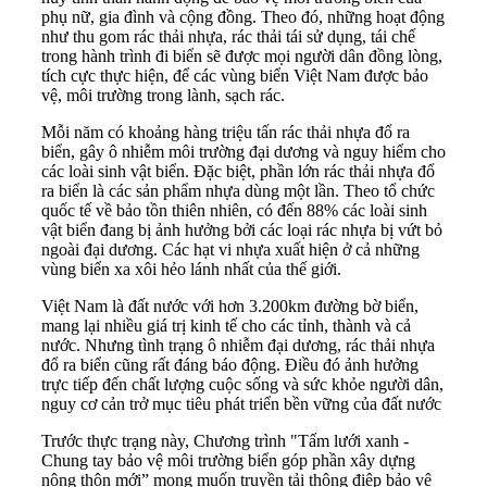
phụ nữ, gia đình và cộng đồng. Theo đó, những hoạt động
như thu gom rác thải nhựa, rác thải tái sử dụng, tái chế
trong hành trình đi biển sẽ được mọi người dân đồng lòng,
tích cực thực hiện, để các vùng biển Việt Nam được bảo
vệ, môi trường trong lành, sạch rác.
Mỗi năm có khoảng hàng triệu tấn rác thải nhựa đổ ra
biển, gây ô nhiễm môi trường đại dương và nguy hiểm cho
các loài sinh vật biển. Đặc biệt, phần lớn rác thải nhựa đổ
ra biển là các sản phẩm nhựa dùng một lần. Theo tổ chức
quốc tế về bảo tồn thiên nhiên, có đến 88% các loài sinh
vật biển đang bị ảnh hưởng bởi các loại rác nhựa bị vứt bỏ
ngoài đại dương. Các hạt vi nhựa xuất hiện ở cả những
vùng biển xa xôi hẻo lánh nhất của thế giới.
Việt Nam là đất nước với hơn 3.200km đường bờ biển,
mang lại nhiều giá trị kinh tế cho các tỉnh, thành và cả
nước. Nhưng tình trạng ô nhiễm đại dương, rác thải nhựa
đổ ra biển cũng rất đáng báo động. Điều đó ảnh hưởng
trực tiếp đến chất lượng cuộc sống và sức khỏe người dân,
nguy cơ cản trở mục tiêu phát triển bền vững của đất nước
Trước thực trạng này, Chương trình "Tấm lưới xanh -
Chung tay bảo vệ môi trường biển góp phần xây dựng
nông thôn mới” mong muốn truyền tải thông điệp bảo vệ