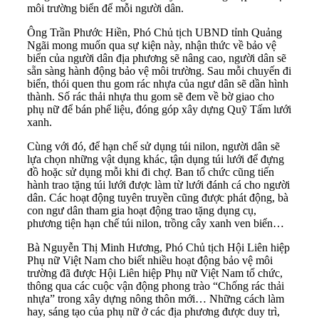
môi trường biển để mỗi người dân.
Ông Trần Phước Hiền, Phó Chủ tịch UBND tỉnh Quảng
Ngãi mong muốn qua sự kiện này, nhận thức về bảo vệ
biển của người dân địa phương sẽ nâng cao, người dân sẽ
sẵn sàng hành động bảo vệ môi trường. Sau mỗi chuyến đi
biển, thói quen thu gom rác nhựa của ngư dân sẽ dần hình
thành. Số rác thải nhựa thu gom sẽ đem về bờ giao cho
phụ nữ để bán phế liệu, đóng góp xây dựng Quỹ Tấm lưới
xanh.
Cùng với đó, để hạn chế sử dụng túi nilon, người dân sẽ
lựa chọn những vật dụng khác, tận dụng túi lưới để đựng
đồ hoặc sử dụng mỗi khi đi chợ. Ban tổ chức cũng tiến
hành trao tặng túi lưới được làm từ lưới đánh cá cho người
dân. Các hoạt động tuyên truyền cũng được phát động, bà
con ngư dân tham gia hoạt động trao tặng dụng cụ,
phương tiện hạn chế túi nilon, trồng cây xanh ven biển…
Bà Nguyễn Thị Minh Hương, Phó Chủ tịch Hội Liên hiệp
Phụ nữ Việt Nam cho biết nhiều hoạt động bảo vệ môi
trường đã được Hội Liên hiệp Phụ nữ Việt Nam tổ chức,
thông qua các cuộc vận động phong trào “Chống rác thải
nhựa” trong xây dựng nông thôn mới… Những cách làm
hay, sáng tạo của phụ nữ ở các địa phương được duy trì,