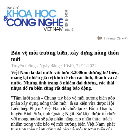
In trang
(Ctr + P)
Bảo vệ môi trường biển, xây dựng nông thôn
mới
Truyền thông - Ngày đăng : 19:49, 22/11/2022
Việt Nam là đất nước với hơn 3.200km đường bờ biển,
mang lại nhiều giá trị kinh tế cho các tỉnh, thành và cả
nước. Nhưng tình trạng ô nhiễm đại dương, rác thải
nhựa đổ ra biển cũng rất đáng báo động.
"Tấm lưới xanh - Chung tay bảo vệ môi trường biển góp
phần xây dựng nông thôn mới" là sự kiện vừa được Hội
Liên hiệp Phụ nữ Việt Nam tổ chức tại xã Bình Thạnh,
huyện Bình Sơn, tỉnh Quảng Ngãi. Sự kiện được tổ chức
với mong muốn sẽ góp phần nâng cao nhận thức, trách
nhiệm trong việc bảo vệ môi trường biển Việt Nam, phát
huy tinh thần hành động để bảo vệ môi trường biển của