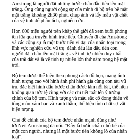
Amstrong là người đặt những bước chân đầu tiên lên mặt
trăng. Ông cùng người cộng sự của mình đi bộ trên bề mặt
mặt trăng khoảng 2h30 phút, chụp ảnh và lấy mẫu vật chất
của vệ tinh để phân tích, nghiên cứu.
Hơn 600 triệu người trên khắp thế giới đã xem buổi phóng
tên lửa qua truyền hình trực tiếp. Chuyến đi của Amstrong
và các cộng sự là một bước tiến vĩ đại của nhân loại trong
lĩnh vực nghiên cứu vũ trụ, đánh dấu lần đầu tiên con
người đặt chân lên mặt trăng - vệ tinh tự nhiên duy nhất
của trái đất và là vệ tinh tự nhiên lớn thứ năm trong hệ mặt
trời.
Bộ tem được thể hiện theo phong cách đồ họa, mang tính
hình tượng cao với hình ảnh phi hành gia cùng con tàu vũ
trụ, đặc biệt hình dấu bước chân được làm nổi bật, thể hiện
không gian ước lệ cùng với các chi tiết toát lên ý tưởng
chính của bộ tem. Hình tượng và màu sắc cô đọng thiên về
tông màu xám bạc và xanh thẫm, thể hiện tính chất sự vật
hiện tượng.
Chủ đề chính của bộ tem được nhấn mạnh đúng như
lời Neil Armstrong đã nói: “Đây là bước chân nhỏ bé của
một con người, nhưng là một bước tiến khổng lồ của nhân
loại”.