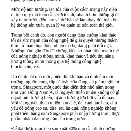
Mức độ ảnh hưởng, lan tỏa của cuộc cách mạng này diễn
ra trên quy mô toàn cầu, với tốc độ nhanh hơn những gì đã
xảy ra từ trước đến nay và dự báo sẽ làm thay đổi toàn bộ
hệ thống sản xuất, quản lý và quản trị trên toàn thế giới.
Trong bối cảnh đó, con người đang tăng cường khai thác
tối đa sức mạnh của công nghệ để giải quyết những thách
thức từ thảm họa thiên nhiên mà họ đang phải đối mặt.
Những năm gần đây đã chứng kiến sự phát triển mạnh mẽ
của nông nghiệp thông minh, khai thác và tiêu thụ năng
lượng thông minh thông qua hệ thống công nghệ
blockchain, v.v.
Do đánh bắt quá mức, biến đổi khí hậu và ô nhiễm môi
trường, nguồn cung cấp cá toàn cầu đang sụt giảm nghiêm
trọng. Singapore, một quốc đảo diện tích nhỏ nằm trong
khu vực Đông Nam Á, tài nguyên thiên nhiên không có gì
ngoài môi trường biển, bị ảnh hưởng lớn bởi vấn đề này.
Với tài nguyên thiên nhiên hạn chế, đất canh tác hẹp, chủ
yếu để trồng cao su, dừa, rau ăn quả, nông nghiệp không
phát triển, hàng năm Singapore phải nhập lương thực, thực
phẩm nhằm đáp ứng nhu cầu trong nước.
Để đạt được mục tiêu sản xuất 30% nhu cầu dinh dưỡng