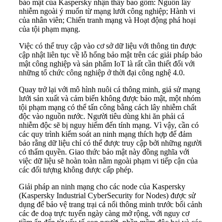
bảo mật của Kaspersky nhận thấy bao gồm: Nguồn lây
nhiễm ngoài ý muốn từ mạng lưới công nghiệp; Hành vi
của nhân viên; Chiến tranh mạng và Hoạt động phá hoại
của tội phạm mạng.
Việc có thể truy cập vào cơ sở dữ liệu với thông tin được
cập nhật liên tục về lỗ hổng bảo mật trên các giải pháp bảo
mật công nghiệp và sản phẩm IoT là rất cần thiết đối với
những tổ chức công nghiệp ở thời đại công nghệ 4.0.
Quay trở lại với mô hình nuôi cá thông minh, giả sử mạng
lưới sản xuất và cảm biến không được bảo mật, một nhóm
tội phạm mạng có thể tấn công bằng cách lây nhiễm chất
độc vào nguồn nước. Người tiêu dùng khi ăn phải cá
nhiễm độc sẽ bị nguy hiểm đến tính mạng. Vì vậy, cần có
các quy trình kiểm soát an ninh mạng thích hợp để đảm
bảo rằng dữ liệu chỉ có thể được truy cập bởi những người
có thẩm quyền. Giao thức bảo mật này đồng nghĩa với
việc dữ liệu sẽ hoàn toàn nằm ngoài phạm vi tiếp cận của
các đối tượng không được cấp phép.
Giải pháp an ninh mạng cho các node của Kaspersky
(Kaspersky Industrial CyberSecurity for Nodes) được sử
dụng để bảo vệ trang trại cá nổi thông minh trước bối cảnh
các đe doạ trực tuyến ngày càng mở rộng, với nguy cơ