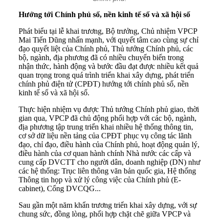
Hướng tới Chính phủ số, nền kinh tế số và xã hội số
Phát biểu tại lễ khai trương, Bộ trưởng, Chủ nhiệm VPCP
Mai Tiến Dũng nhấn mạnh, với quyết tâm cao cùng sự chỉ
đạo quyết liệt của Chính phủ, Thủ tướng Chính phủ, các
bộ, ngành, địa phương đã có nhiều chuyển biến trong
nhận thức, hành động và bước đầu đạt được nhiều kết quả
quan trọng trong quá trình triển khai xây dựng, phát triển
chính phủ điện tử (CPĐT) hướng tới chính phủ số, nền
kinh tế số và xã hội số.
Thực hiện nhiệm vụ được Thủ tướng Chính phủ giao, thời
gian qua, VPCP đã chủ động phối hợp với các bộ, ngành,
địa phương tập trung triển khai nhiều hệ thống thông tin,
cơ sở dữ liệu nền tảng của CPĐT phục vụ công tác lãnh
đạo, chỉ đạo, điều hành của Chính phủ, hoạt động quản lý,
điều hành của cơ quan hành chính Nhà nước các cấp và
cung cấp DVCTT cho người dân, doanh nghiệp (DN) như
các hệ thống: Trục liên thông văn bản quốc gia, Hệ thống
Thông tin họp và xử lý công việc của Chính phủ (E-
cabinet), Cổng DVCQG...
Sau gần một năm khẩn trương triển khai xây dựng, với sự
chung sức, đồng lòng, phối hợp chặt chẽ giữa VPCP và