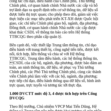
công tác chỉ đạo, điều hành của Chính phủ, Thủ tướng
Chính phủ, cơ quan hành chính Nhà nước các cấp và hỗ
trợ lãnh đạo ra quyết định trên cơ sở thông tin, dữ liệu số
được hiển thị trực quan; cho phép theo dõi, giám sát việc
thực hiện các mục tiêu phát triển KT-XH được Quốc hội
giao, các chỉ tiêu Chính phủ giao bộ, ngành, địa phương.
Đồng thời, cơ quan hành chính Nhà nước các cấp được
khai thác CSDL về thông tin báo cáo trên Hệ thống
TTBCQG theo phân cấp quản lý.
Bên cạnh đó, việc thiết lập Trung tâm thông tin, chỉ đạo
điều hành với trang thiết bị, công nghệ tiến tiến, được kết
nối, tích hợp, liên thông và chia sẻ với Hệ thống
TTBCQG, Trung tâm điều hành, các hệ thống thông tin,
CSDL của các bộ, ngành, địa phương, được bảo đảm an
toàn, an ninh thông tin, dữ liệu, sẽ phục vụ Thủ tướng
Chính phủ, các Phó Thủ tướng Chính phủ, cùng các thành
viên Chính phủ làm việc với các bộ, ngành, địa phương;
trực tiếp chỉ đạo, điều hành thông qua dữ liệu số, hình ảnh
trực quan, trực tuyến và tương tác tới thực địa.
1.000 DVCTT mức độ 3, 4 được tích hợp trên Cổng
DVCQG
Theo Bộ trưởng, Chủ nhiệm VPCP Mai Tiến Dũng, Hệ
thống và Trung tâm nêu trên được khai trương sẽ góp phần