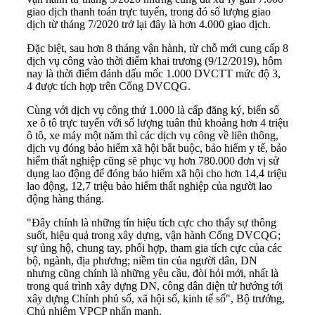
giao dịch thanh toán trực tuyến, trong đó số lượng giao
dịch từ tháng 7/2020 trở lại đây là hơn 4.000 giao dịch.
Đặc biệt, sau hơn 8 tháng vận hành, từ chỗ mới cung cấp 8
dịch vụ công vào thời điểm khai trương (9/12/2019), hôm
nay là thời điểm đánh dấu mốc 1.000 DVCTT mức độ 3,
4 được tích hợp trên Cổng DVCQG.
Cùng với dịch vụ công thứ 1.000 là cấp đăng ký, biển số
xe ô tô trực tuyến với số lượng tuân thủ khoảng hơn 4 triệu
ô tô, xe máy một năm thì các dịch vụ công về liên thông,
dịch vụ đóng bảo hiểm xã hội bắt buộc, bảo hiểm y tế, bảo
hiểm thất nghiệp cũng sẽ phục vụ hơn 780.000 đơn vị sử
dụng lao động để đóng bảo hiểm xã hội cho hơn 14,4 triệu
lao động, 12,7 triệu bảo hiểm thất nghiệp của người lao
động hàng tháng.
"Đây chính là những tín hiệu tích cực cho thấy sự thông
suốt, hiệu quả trong xây dựng, vận hành Cổng DVCQG;
sự ủng hộ, chung tay, phối hợp, tham gia tích cực của các
bộ, ngành, địa phương; niềm tin của người dân, DN
nhưng cũng chính là những yêu cầu, đòi hỏi mới, nhất là
trong quá trình xây dựng DN, công dân điện tử hướng tới
xây dựng Chính phủ số, xã hội số, kinh tế số", Bộ trưởng,
Chủ nhiệm VPCP nhấn mạnh.