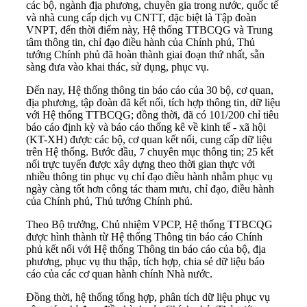
các bộ, ngành địa phương, chuyên gia trong nước, quốc tế
và nhà cung cấp dịch vụ CNTT, đặc biệt là Tập đoàn
VNPT, đến thời điểm này, Hệ thống TTBCQG và Trung
tâm thông tin, chỉ đạo điều hành của Chính phủ, Thủ
tướng Chính phủ đã hoàn thành giai đoạn thứ nhất, sẵn
sàng đưa vào khai thác, sử dụng, phục vụ.
Đến nay, Hệ thống thông tin báo cáo của 30 bộ, cơ quan,
địa phương, tập đoàn đã kết nối, tích hợp thông tin, dữ liệu
với Hệ thống TTBCQG; đồng thời, đã có 101/200 chỉ tiêu
báo cáo định kỳ và báo cáo thống kê về kinh tế - xã hội
(KT-XH) được các bộ, cơ quan kết nối, cung cấp dữ liệu
trên Hệ thống. Bước đầu, 7 chuyên mục thông tin; 25 kết
nối trực tuyến được xây dựng theo thời gian thực với
nhiều thông tin phục vụ chỉ đạo điều hành nhằm phục vụ
ngày càng tốt hơn công tác tham mưu, chỉ đạo, điều hành
của Chính phủ, Thủ tướng Chính phủ.
Theo Bộ trưởng, Chủ nhiệm VPCP, Hệ thống TTBCQG
được hình thành từ Hệ thống Thông tin báo cáo Chính
phủ kết nối với Hệ thống Thông tin báo cáo của bộ, địa
phương, phục vụ thu thập, tích hợp, chia sẻ dữ liệu báo
cáo của các cơ quan hành chính Nhà nước.
Đồng thời, hệ thống tổng hợp, phân tích dữ liệu phục vụ