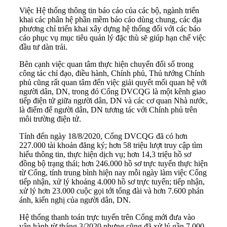
Việc Hệ thống thông tin báo cáo của các bộ, ngành triển
khai các phân hệ phần mềm báo cáo dùng chung, các địa
phương chỉ triển khai xây dựng hệ thống đối với các báo
cáo phục vụ mục tiêu quản lý đặc thù sẽ giúp hạn chế việc
đầu tư dàn trải.
Bên cạnh việc quan tâm thực hiện chuyển đổi số trong
công tác chỉ đạo, điều hành, Chính phủ, Thủ tướng Chính
phủ cũng rất quan tâm đến việc giải quyết mối quan hệ với
người dân, DN, trong đó Cổng DVCQG là một kênh giao
tiếp điện tử giữa người dân, DN và các cơ quan Nhà nước,
là điểm để người dân, DN tương tác với Chính phủ trên
môi trường điện tử.
Tính đến ngày 18/8/2020, Cổng DVCQG đã có hơn
227.000 tài khoản đăng ký; hơn 58 triệu lượt truy cập tìm
hiểu thông tin, thực hiện dịch vụ; hơn 14,3 triệu hồ sơ
đồng bộ trạng thái; hơn 246.000 hồ sơ trực tuyến thực hiện
từ Cổng, tính trung bình hiện nay mỗi ngày làm việc Cổng
tiếp nhận, xử lý khoảng 4.000 hồ sơ trực tuyến; tiếp nhận,
xử lý hơn 23.000 cuộc gọi tới tổng đài và hơn 7.600 phản
ánh, kiến nghị của người dân, DN.
Hệ thống thanh toán trực tuyến trên Cổng mới đưa vào
vận hành từ tháng 3/2020 nhưng cũng đã xử lý gần 7.000