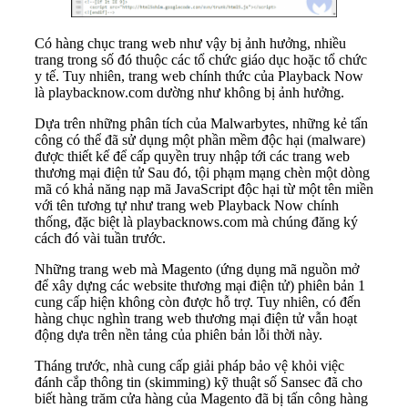
Có hàng chục trang web như vậy bị ảnh hưởng, nhiều
trang trong số đó thuộc các tổ chức giáo dục hoặc tổ chức
y tế. Tuy nhiên, trang web chính thức của Playback Now
là playbacknow.com dường như không bị ảnh hưởng.
Dựa trên những phân tích của Malwarbytes, những kẻ tấn
công có thể đã sử dụng một phần mềm độc hại (malware)
được thiết kế để cấp quyền truy nhập tới các trang web
thương mại điện tử Sau đó, tội phạm mạng chèn một dòng
mã có khả năng nạp mã JavaScript độc hại từ một tên miền
với tên tương tự như trang web Playback Now chính
thống, đặc biệt là playbacknows.com mà chúng đăng ký
cách đó vài tuần trước.
Những trang web mà Magento (ứng dụng mã nguồn mở
để xây dựng các website thương mại điện tử) phiên bản 1
cung cấp hiện không còn được hỗ trợ. Tuy nhiên, có đến
hàng chục nghìn trang web thương mại điện tử vẫn hoạt
động dựa trên nền tảng của phiên bản lỗi thời này.
Tháng trước, nhà cung cấp giải pháp bảo vệ khỏi việc
đánh cắp thông tin (skimming) kỹ thuật số Sansec đã cho
biết hàng trăm cửa hàng của Magento đã bị tấn công hàng