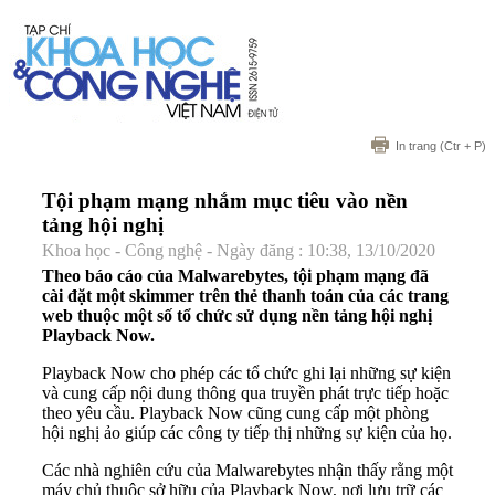
In trang
(Ctr + P)
Tội phạm mạng nhắm mục tiêu vào nền
tảng hội nghị
Khoa học - Công nghệ - Ngày đăng : 10:38, 13/10/2020
Theo báo cáo của Malwarebytes, tội phạm mạng đã
cài đặt một skimmer trên thẻ thanh toán của các trang
web thuộc một số tổ chức sử dụng nền tảng hội nghị
Playback Now.
Playback Now cho phép các tổ chức ghi lại những sự kiện
và cung cấp nội dung thông qua truyền phát trực tiếp hoặc
theo yêu cầu. Playback Now cũng cung cấp một phòng
hội nghị ảo giúp các công ty tiếp thị những sự kiện của họ.
Các nhà nghiên cứu của Malwarebytes nhận thấy rằng một
máy chủ thuộc sở hữu của Playback Now, nơi lưu trữ các