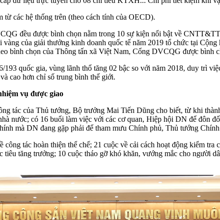
 cấp dữ liệu trực tuyến cho 08 chỉ tiêu KTXH... Chi phí tiết kiệm kh
ăm từ các hệ thống trên (theo cách tính của OECD).
DVCQG đều được bình chọn nằm trong 10 sự kiện nổi bật về CNTT&TT,
ải vàng của giải thưởng kinh doanh quốc tế năm 2019 tổ chức tại Cộng
eo bình chọn của Thông tấn xã Việt Nam, Cổng DVCQG được bình chọn
quốc gia, vùng lãnh thổ tăng 02 bậc so với năm 2018, duy trì việc tă
à cao hơn chỉ số trung bình thế giới.
 nhiệm vụ được giao
ng tác của Thủ tướng, Bộ trưởng Mai Tiến Dũng cho biết, từ khi thành 
nhà nước; có 16 buổi làm việc với các cơ quan, Hiệp hội DN để đôn đố
 chính mà DN đang gặp phải để tham mưu Chính phủ, Thủ tướng Chính 
ề công tác hoàn thiện thể chế; 21 cuộc về cải cách hoạt động kiểm tra 
ục tiêu tăng trưởng; 10 cuộc tháo gỡ khó khăn, vướng mắc cho người