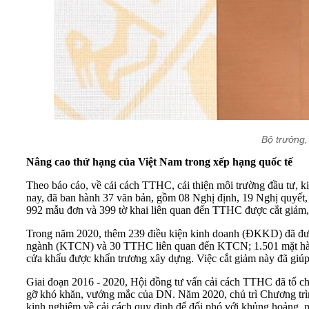
Bộ trưởng,
Nâng cao thứ hạng của Việt Nam trong xếp hạng quốc tế
Theo báo cáo, về cải cách TTHC, cải thiện môi trường đầu tư, k
nay, đã ban hành 37 văn bản, gồm 08 Nghị định, 19 Nghị quyết, 02
992 mẫu đơn và 399 tờ khai liên quan đến TTHC được cắt giảm,
Trong năm 2020, thêm 239 điều kiện kinh doanh (ĐKKD) đã đượ
ngành (KTCN) và 30 TTHC liên quan đến KTCN; 1.501 mặt hàng
cửa khẩu được khẩn trương xây dựng. Việc cắt giảm này đã giúp
Giai đoạn 2016 - 2020, Hội đồng tư vấn cải cách TTHC đã tổ chứ
gỡ khó khăn, vướng mắc của DN. Năm 2020, chủ trì Chương trìn
kinh nghiệm về cải cách quy định để đối phó với khủng hoảng, 