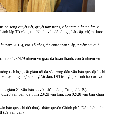
a phương quyết liệt, quyết tâm trong việc thực hiện nhiệm vụ
hành lập Tổ công tác. Nhiều vấn đề tồn tại, bất cập, chậm được
đầu năm 2016), khi Tổ công tác chưa thành lập, nhiệm vụ quá
g năm có 473/479 nhiệm vụ giao đã hoàn thành; còn 6 nhiệm vụ
ướng tích hợp, cắt giảm tối đa số lượng đầu văn bản quy định chi
o, tạo thuận lợi cho người dân, DN trong quá trình tra cứu và
bản - giảm 21 văn bản so với phân công. Trong đó, Bộ
3/28 văn bản; đã trình 23/28 văn bản; còn 02/28 văn bản chưa
 văn bản quy chi tiết thuộc thẩm quyền Chính phủ. Đến thời điểm
I (39 văn bản).