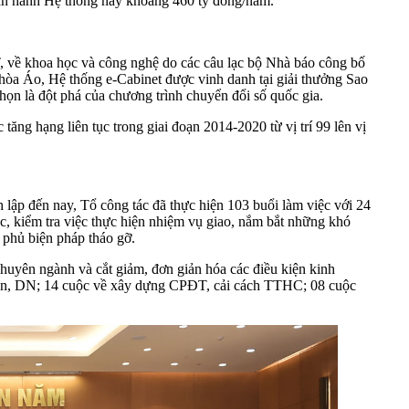
i vận hành Hệ thống này khoảng 460 tỷ đồng/năm.
 về khoa học và công nghệ do các câu lạc bộ Nhà báo công bố
 hòa Áo, Hệ thống e-Cabinet được vinh danh tại giải thưởng Sao
 là đột phá của chương trình chuyển đổi số quốc gia.
ng hạng liên tục trong giai đoạn 2014-2020 từ vị trí 99 lên vị
lập đến nay, Tổ công tác đã thực hiện 103 buổi làm việc với 24
c, kiểm tra việc thực hiện nhiệm vụ giao, nắm bắt những khó
phủ biện pháp tháo gỡ.
chuyên ngành và cắt giảm, đơn giản hóa các điều kiện kinh
 dân, DN; 14 cuộc về xây dựng CPĐT, cải cách TTHC; 08 cuộc