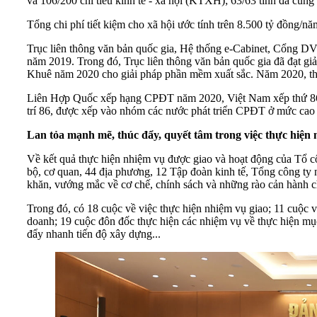
và 106/200 chỉ tiêu kinh tế - xã hội (KTXH); 63/63 tỉnh đã cung
Tổng chi phí tiết kiệm cho xã hội ước tính trên 8.500 tỷ đồng/n
Trục liên thông văn bản quốc gia, Hệ thống e-Cabinet, Cổng 
năm 2019. Trong đó, Trục liên thông văn bản quốc gia đã đạt gi
Khuê năm 2020 cho giải pháp phần mềm xuất sắc. Năm 2020, th
Liên Hợp Quốc xếp hạng CPĐT năm 2020, Việt Nam xếp thứ 86/193 
trí 86, được xếp vào nhóm các nước phát triển CPĐT ở mức cao v
Lan tỏa mạnh mẽ, thúc đẩy, quyết tâm trong việc thực hiện
Về kết quả thực hiện nhiệm vụ được giao và hoạt động của Tổ cô
bộ, cơ quan, 44 địa phương, 12 Tập đoàn kinh tế, Tổng công ty 
khăn, vướng mắc về cơ chế, chính sách và những rào cản hành
Trong đó, có 18 cuộc về việc thực hiện nhiệm vụ giao; 11 cuộc v
doanh; 19 cuộc đôn đốc thực hiện các nhiệm vụ về thực hiện m
đẩy nhanh tiến độ xây dựng...