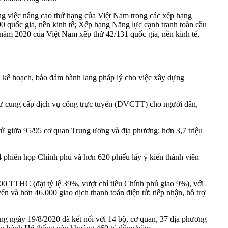
ong việc nâng cao thứ hạng của Việt Nam trong các xếp hạng
0 quốc gia, nền kinh tế; Xếp hạng Năng lực cạnh tranh toàn cầu
 năm 2020 của Việt Nam xếp thứ 42/131 quốc gia, nền kinh tế,
 kế hoạch, bảo đảm hành lang pháp lý cho việc xây dựng
như cung cấp dịch vụ công trực tuyến (DVCTT) cho người dân,
 tử giữa 95/95 cơ quan Trung ương và địa phương; hơn 3,7 triệu
 phiên họp Chính phủ và hơn 620 phiếu lấy ý kiến thành viên
0 TTHC (đạt tỷ lệ 39%, vượt chỉ tiêu Chính phủ giao 9%), với
yến và hơn 46.000 giao dịch thanh toán điện tử; tiếp nhận, hỗ trợ
ng ngày 19/8/2020 đã kết nối với 14 bộ, cơ quan, 37 địa phương