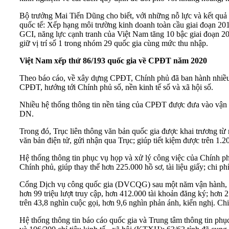
Bộ trưởng Mai Tiến Dũng cho biết, với những nỗ lực và kết quả 
quốc tế: Xếp hạng môi trường kinh doanh toàn cầu giai đoạn 20
GCI, năng lực cạnh tranh của Việt Nam tăng 10 bậc giai đoạn 20
giữ vị trí số 1 trong nhóm 29 quốc gia cùng mức thu nhập.
Việt Nam xếp thứ 86/193 quốc gia về CPĐT năm 2020
Theo báo cáo, về xây dựng CPĐT, Chính phủ đã ban hành nhiều 
CPĐT, hướng tới Chính phủ số, nền kinh tế số và xã hội số.
Nhiều hệ thống thông tin nền tảng của CPĐT được đưa vào vận h
DN.
Trong đó, Trục liên thông văn bản quốc gia được khai trương từ 
văn bản điện tử, gửi nhận qua Trục; giúp tiết kiệm được trên 1.
Hệ thống thông tin phục vụ họp và xử lý công việc của Chính p
Chính phủ, giúp thay thế hơn 225.000 hồ sơ, tài liệu giấy; chi p
Cổng Dịch vụ công quốc gia (DVCQG) sau một năm vận hành, đã 
hơn 99 triệu lượt truy cập, hơn 412.000 tài khoản đăng ký; hơn 27
trên 43,8 nghìn cuộc gọi, hơn 9,6 nghìn phản ánh, kiến nghị. Ch
Hệ thống thông tin báo cáo quốc gia và Trung tâm thông tin phụ