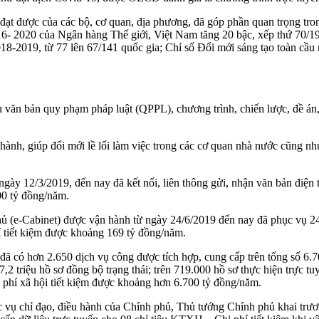
đạt được của các bộ, cơ quan, địa phương, đã góp phần quan trọng tr
16- 2020 của Ngân hàng Thế giới, Việt Nam tăng 20 bậc, xếp thứ 70/19
18-2019, từ 77 lên 67/141 quốc gia; Chỉ số Đổi mới sáng tạo toàn cầu
văn bản quy phạm pháp luật (QPPL), chương trình, chiến lược, đề án,
ành, giúp đổi mới lề lối làm việc trong các cơ quan nhà nước cũng 
ngày 12/3/2019, đến nay đã kết nối, liên thông gửi, nhận văn bản điện
200 tỷ đồng/năm.
hủ (e-Cabinet) được vận hành từ ngày 24/6/2019 đến nay đã phục vụ 24
hí tiết kiệm được khoảng 169 tỷ đồng/năm.
có hơn 2.650 dịch vụ công được tích hợp, cung cấp trên tổng số 6.70
,2 triệu hồ sơ đồng bộ trạng thái; trên 719.000 hồ sơ thực hiện trực tu
i phí xã hội tiết kiệm được khoảng hơn 6.700 tỷ đồng/năm.
c vụ chỉ đạo, điều hành của Chính phủ, Thủ tướng Chính phủ khai trươ