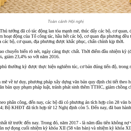
Toàn cảnh Hội nghị
ủ tướng đã có tác động lan tỏa mạnh mẽ, thúc đẩy các bộ, cơ quan, đị
 hoạt động của Tổ công tác, hầu hết các bộ, cơ quan địa phương đều t
ủa các bộ, cơ quan, địa phương được khắc phục, chấn chỉnh kịp thời.
o chuyển biến rõ nét, ngày càng thực chất. Thời điểm đầu nhiệm kỳ (
8%, giảm 23,4% so với năm 2016.
 phủ thường kỳ được thực hiện nghiêm túc, cơ bản đúng tiến độ, tron
h mẽ về tư duy, phương pháp xây dựng văn bản quy định chi tiết theo h
văn bản quy phạm pháp luật, tránh phát sinh thêm TTHC, giảm chồng ché
 theo phân công, đến nay, các bộ đã có phương án tích hợp còn 28 văn 
; Bộ KHĐT đã tích hợp từ 12 Nghị định còn 5. Đến nay, đã ban hành 0
nhất từ trước đến nay. Trong đó, năm 2017 - là năm đầu tiên không nợ
bản nợ đọng cuối nhiệm kỳ khóa XII (58 văn bản) và nhiệm kỳ khóa XII