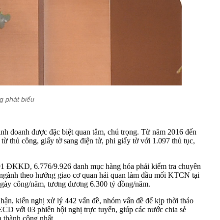
g phát biểu
kinh doanh được đặc biệt quan tâm, chú trọng. Từ năm 2016 đến
 thủ công, giấy tờ sang điện tử, phi giấy tờ với 1.097 thủ tục,
191 ĐKKD, 6.776/9.926 danh mục hàng hóa phải kiểm tra chuyên
gành theo hướng giao cơ quan hải quan làm đầu mối KTCN tại
 ngày công/năm, tương đương 6.300 tỷ đồng/năm.
hận, kiến nghị xử lý 442 vấn đề, nhóm vấn đề để kịp thời tháo
D với 03 phiên hội nghị trực tuyến, giúp các nước chia sẻ
 thành công nhất.