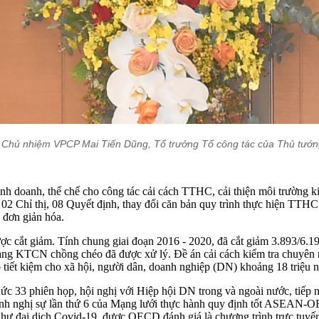
 Chủ nhiệm VPCP Mai Tiến Dũng, Tổ trưởng Tổ công tác của Thủ tướn
inh doanh, thể chế cho công tác cải cách TTHC, cải thiện môi trường 
 Chỉ thị, 08 Quyết định, thay đổi căn bản quy trình thực hiện TTHC từ
 đơn giản hóa.
c cắt giảm. Tính chung giai đoạn 2016 - 2020, đã cắt giảm 3.893/6.
 KTCN chồng chéo đã được xử lý. Đề án cải cách kiểm tra chuyên n
 tiết kiệm cho xã hội, người dân, doanh nghiệp (DN) khoảng 18 triệu
c 33 phiên họp, hội nghị với Hiệp hội DN trong và ngoài nước, tiếp n
h nghị sự lần thứ 6 của Mạng lưới thực hành quy định tốt ASEAN-OEC
như đại dịch Covid-19, được OECD đánh giá là chương trình trực tuyến