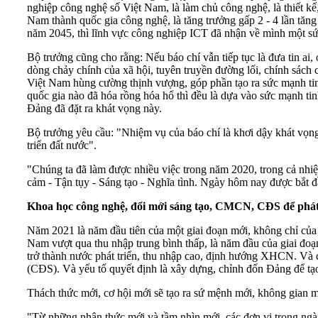
nghiệp công nghệ số Việt Nam, là làm chủ công nghệ, là thiết kế, 
Nam thành quốc gia công nghệ, là tăng trưởng gấp 2 - 4 lần tăng
năm 2045, thì lĩnh vực công nghiệp ICT đã nhận về mình một s
Bộ trưởng cũng cho rằng: Nếu báo chí vẫn tiếp tục là đưa tin ai
dòng chảy chính của xã hội, tuyên truyền đường lối, chính sách
Việt Nam hùng cường thịnh vượng, góp phần tạo ra sức mạnh tinh
quốc gia nào đã hóa rồng hóa hổ thì đều là dựa vào sức mạnh tin
Đảng đã đặt ra khát vọng này.
Bộ trưởng yêu cầu: "Nhiệm vụ của báo chí là khơi dậy khát vọng
triển đất nước".
"Chúng ta đã làm được nhiều việc trong năm 2020, trong cả nhiệm
cảm - Tận tụy - Sáng tạo - Nghĩa tình. Ngày hôm nay được bắt 
Khoa học công nghệ, đổi mới sáng tạo, CMCN, CĐS để phát
Năm 2021 là năm đầu tiên của một giai đoạn mới, không chỉ của
Nam vượt qua thu nhập trung bình thấp, là năm đầu của giai đo
trở thành nước phát triển, thu nhập cao, định hướng XHCN. Và 
(CĐS). Và yếu tố quyết định là xây dựng, chỉnh đốn Đảng để tạ
Thách thức mới, cơ hội mới sẽ tạo ra sứ mệnh mới, không gian m
"Từ những nhận thức mới và tầm nhìn mới, các đơn vị trong ng