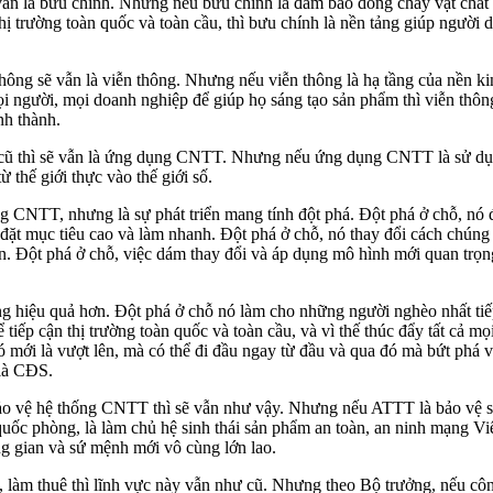
vẫn là bưu chính. Nhưng nếu bưu chính là đảm bảo dòng chảy vật chất 
thị trường toàn quốc và toàn cầu, thì bưu chính là nền tảng giúp người
 thông sẽ vẫn là viễn thông. Nhưng nếu viễn thông là hạ tầng của nền kin
i người, mọi doanh nghiệp để giúp họ sáng tạo sản phẩm thì viễn thông 
nh thành.
 cũ thì sẽ vẫn là ứng dụng CNTT. Nhưng nếu ứng dụng CNTT là sử dụn
thế giới thực vào thế giới số.
ng CNTT, nhưng là sự phát triển mang tính đột phá. Đột phá ở chỗ, nó 
, đặt mục tiêu cao và làm nhanh. Đột phá ở chỗ, nó thay đổi cách chún
iển. Đột phá ở chỗ, việc dám thay đổi và áp dụng mô hình mới quan trọn
g hiệu quả hơn. Đột phá ở chỗ nó làm cho những người nghèo nhất tiếp
tiếp cận thị trường toàn quốc và toàn cầu, và vì thế thúc đẩy tất cả 
 đó mới là vượt lên, mà có thể đi đầu ngay từ đầu và qua đó mà bứt phá 
 là CĐS.
ảo vệ hệ thống CNTT thì sẽ vẫn như vậy. Nhưng nếu ATTT là bảo vệ s
ốc phòng, là làm chủ hệ sinh thái sản phẩm an toàn, an ninh mạng Việ
g gian và sứ mệnh mới vô cùng lớn lao.
g, làm thuê thì lĩnh vực này vẫn như cũ. Nhưng theo Bộ trưởng, nếu cô