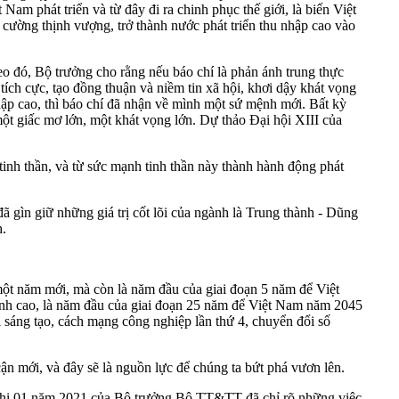
 Nam phát triển và từ đây đi ra chinh phục thế giới, là biến Việt
 cường thịnh vượng, trở thành nước phát triển thu nhập cao vào
heo đó, Bộ trưởng cho rằng nếu báo chí là phản ánh trung thực
ích cực, tạo đồng thuận và niềm tin xã hội, khơi dậy khát vọng
ập cao, thì báo chí đã nhận về mình một sứ mệnh mới. Bất kỳ
một giấc mơ lớn, một khát vọng lớn. Dự thảo Đại hội XIII của
tinh thần, và từ sức mạnh tinh thần này thành hành động phát
ã gìn giữ những giá trị cốt lõi của ngành là Trung thành - Dũng
h.
một năm mới, mà còn là năm đầu của giai đoạn 5 năm để Việt
ình cao, là năm đầu của giai đoạn 25 năm để Việt Nam năm 2045
sáng tạo, cách mạng công nghiệp lần thứ 4, chuyển đổi số
ận mới, và đây sẽ là nguồn lực để chúng ta bứt phá vươn lên.
 thị 01 năm 2021 của Bộ trưởng Bộ TT&TT đã chỉ rõ những việc