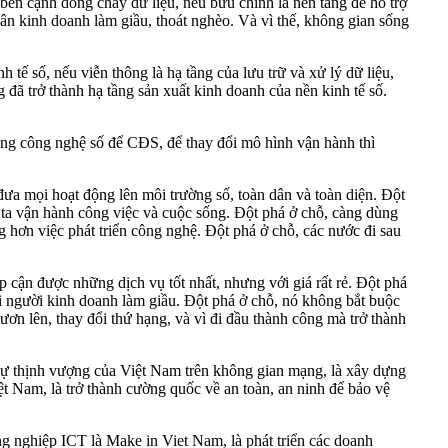
bên cạnh dòng chảy dữ liệu, nếu bưu chính là nền tảng để hỗ trợ
 dân kinh doanh làm giầu, thoát nghèo. Và vì thế, không gian sống
h tế số, nếu viễn thông là hạ tầng của lưu trữ và xử lý dữ liệu,
đã trở thành hạ tầng sản xuất kinh doanh của nền kinh tế số.
g công nghệ số để CĐS, để thay đổi mô hình vận hành thì
đưa mọi hoạt động lên môi trường số, toàn dân và toàn diện. Đột
g ta vận hành công việc và cuộc sống. Đột phá ở chỗ, càng dùng
g hơn việc phát triển công nghệ. Đột phá ở chỗ, các nước đi sau
 cận được những dịch vụ tốt nhất, nhưng với giá rất rẻ. Đột phá
mọi người kinh doanh làm giầu. Đột phá ở chỗ, nó không bắt buộc
vươn lên, thay đổi thứ hạng, và vì đi đầu thành công mà trở thành
ự thịnh vượng của Việt Nam trên không gian mạng, là xây dựng
t Nam, là trở thành cường quốc về an toàn, an ninh để bảo vệ
ng nghiệp ICT là Make in Viet Nam, là phát triển các doanh