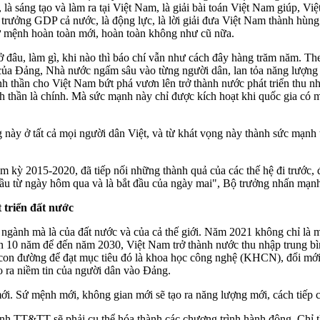
là sáng tạo và làm ra tại Việt Nam, là giải bài toán Việt Nam giúp, Việt
 trưởng GDP cả nước, là động lực, là lời giải đưa Việt Nam thành hùng
ứ mệnh hoàn toàn mới, hoàn toàn không như cũ nữa.
, ở đâu, làm gì, khi nào thì báo chí vẫn như cách đây hàng trăm năm. T
 của Đảng, Nhà nước ngấm sâu vào từng người dân, lan tỏa năng lượng t
 thần cho Việt Nam bứt phá vươn lên trở thành nước phát triển thu nh
h thần là chính. Mà sức mạnh này chỉ được kích hoạt khi quốc gia có 
 này ở tất cả mọi người dân Việt, và từ khát vọng này thành sức mạnh 
 kỳ 2015-2020, đã tiếp nối những thành quả của các thế hệ đi trước, đ
đầu từ ngày hôm qua và là bắt đầu của ngày mai", Bộ trưởng nhấn mạn
 triển đất nước
 ngành mà là của đất nước và của cả thế giới. Năm 2021 không chỉ là 
ạn 10 năm để đến năm 2030, Việt Nam trở thành nước thu nhập trung b
con đường để đạt mục tiêu đó là khoa học công nghệ (KHCN), đổi mới 
o ra niềm tin của người dân vào Đảng.
ới. Sứ mệnh mới, không gian mới sẽ tạo ra năng lượng mới, cách tiếp c
ành TT&TT sẽ phải cụ thể hóa thành các chương trình hành động. Chỉ