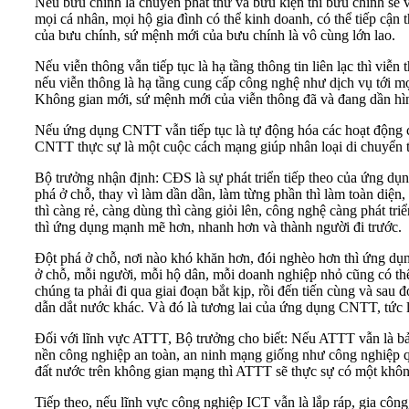
Nếu bưu chính là chuyển phát thư và bưu kiện thì bưu chính sẽ 
mọi cá nhân, mọi hộ gia đình có thể kinh doanh, có thể tiếp cận 
của bưu chính, sứ mệnh mới của bưu chính là vô cùng lớn lao.
Nếu viễn thông vẫn tiếp tục là hạ tầng thông tin liên lạc thì viễn
nếu viễn thông là hạ tầng cung cấp công nghệ như dịch vụ tới mọ
Không gian mới, sứ mệnh mới của viễn thông đã và đang dần hì
Nếu ứng dụng CNTT vẫn tiếp tục là tự động hóa các hoạt động
CNTT thực sự là một cuộc cách mạng giúp nhân loại di chuyển từ 
Bộ trưởng nhận định: CĐS là sự phát triển tiếp theo của ứng dụ
phá ở chỗ, thay vì làm dần dần, làm từng phần thì làm toàn diện
thì càng rẻ, càng dùng thì càng giỏi lên, công nghệ càng phát tr
thì ứng dụng mạnh mẽ hơn, nhanh hơn và thành người đi trước.
Đột phá ở chỗ, nơi nào khó khăn hơn, đói nghèo hơn thì ứng dụn
ở chỗ, mỗi người, mỗi hộ dân, mỗi doanh nghiệp nhỏ cũng có thể 
chúng ta phải đi qua giai đoạn bắt kịp, rồi đến tiến cùng và sau
dẫn dắt nước khác. Và đó là tương lai của ứng dụng CNTT, tức
Đối với lĩnh vực ATTT, Bộ trưởng cho biết: Nếu ATTT vẫn là b
nền công nghiệp an toàn, an ninh mạng giống như công nghiệp qu
đất nước trên không gian mạng thì ATTT sẽ thực sự có một khôn
Tiếp theo, nếu lĩnh vực công nghiệp ICT vẫn là lắp ráp, gia côn