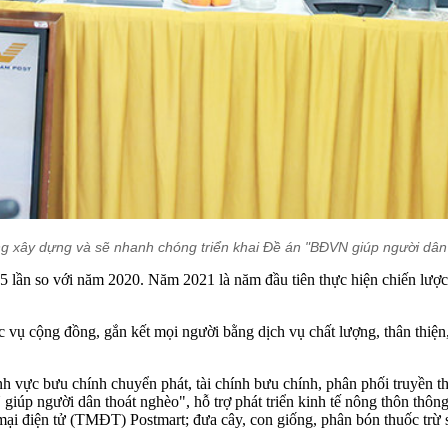
ây dựng và sẽ nhanh chóng triển khai Đề án "BĐVN giúp người dân tho
 lần so với năm 2020. Năm 2021 là năm đầu tiên thực hiện chiến lượ
ộng đồng, gắn kết mọi người bằng dịch vụ chất lượng, thân thiện, hiệ
ĩnh vực bưu chính chuyển phát, tài chính bưu chính, phân phối truyề
úp người dân thoát nghèo", hỗ trợ phát triển kinh tế nông thôn thông
mại điện tử (TMĐT) Postmart; đưa cây, con giống, phân bón thuốc trừ 