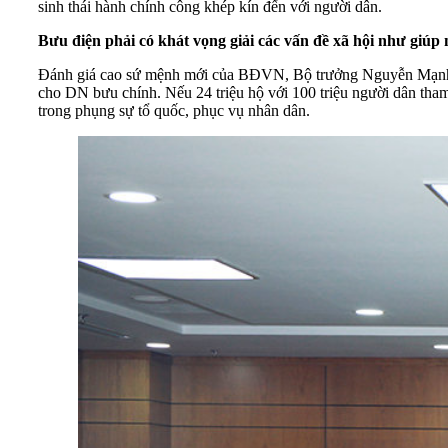
sinh thái hành chính công khép kín đến với người dân.
Bưu điện phải có khát vọng
giải các vấn đề x
ã hội nh
ư giúp 
Đánh giá cao sứ mệnh mới của BĐVN, Bộ trưởng Nguyễn Mạnh Hùn
cho DN bưu chính. Nếu 24 triệu hộ với 100 triệu người dân tham
trong phụng sự tổ quốc, phục vụ nhân dân.