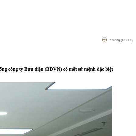
In trang
(Ctr + P)
ổng công ty Bưu điện (BĐVN) có một sứ mệnh đặc biệt