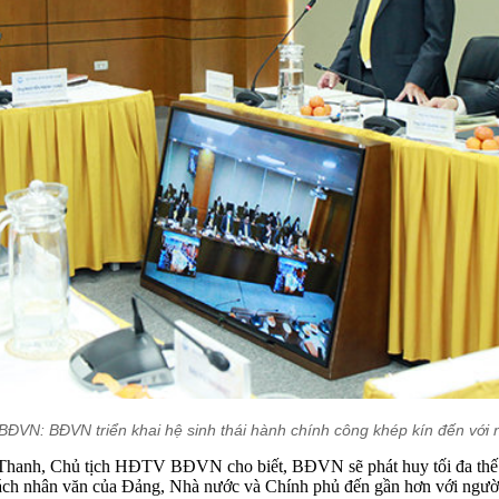
 BĐVN: BĐVN triển khai hệ sinh thái hành chính công khép kín đến với 
i Thanh, Chủ tịch HĐTV BĐVN cho biết, BĐVN sẽ phát huy tối đa thế 
sách nhân văn của Đảng, Nhà nước và Chính phủ đến gần hơn với người 