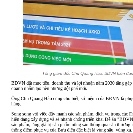
Tổng giám đốc Chu Quang Hào: BĐVN hiện đang x
BĐVN đặt mục tiêu, doanh thu và lợi nhuận năm 2030 tăng gấp 5
doanh nhằm tạo nên những đột phá mới.
Ông Chu Quang Hào cũng cho biết, sứ mệnh của BĐVN là phục vụ c
hàng.
Song song với việc đẩy mạnh các sản phẩm, dịch vụ trong các l
hiện đang xây dựng và sẽ nhanh chóng triển khai Đề án "BĐVN gi
sản phẩm, tăng giá trị sản phẩm nông sản thông qua sàn thương 
thống điểm phục vụ của Bưu điện đặc biệt là vùng sâu, vùng xa.