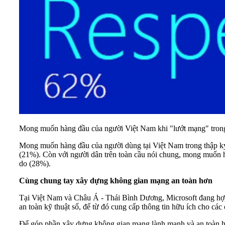
Mong muốn hàng đầu của người Việt Nam khi "lướt mạng" trong 
Mong muốn hàng đầu của người dùng tại Việt Nam trong thập kỷ 
(21%). Còn với người dân trên toàn cầu nói chung, mong muốn hà
do (28%).
Cùng chung tay xây dựng không gian mạng an toàn hơn
Tại Việt Nam và Châu Á - Thái Bình Dương, Microsoft đang hợp t
an toàn kỹ thuật số, để từ đó cung cấp thông tin hữu ích cho cá
Để góp phần xây dựng không gian mạng lành mạnh và an toàn hơ