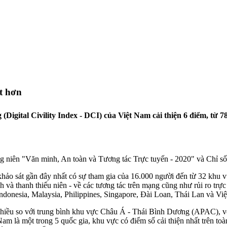
ốt hơn
gital Civility Index - DCI) của Việt Nam cải thiện 6 điểm, từ 78 l
ng niên "Văn minh, An toàn và Tương tác Trực tuyến - 2020" và Chỉ s
ảo sát gần đây nhất có sự tham gia của 16.000 người đến từ 32 khu vự
h và thanh thiếu niên - về các tương tác trên mạng cũng như rủi ro tr
ndonesia, Malaysia, Philippines, Singapore, Đài Loan, Thái Lan và Vi
iều so với trung bình khu vực Châu Á - Thái Bình Dương (APAC), với
am là một trong 5 quốc gia, khu vực có điểm số cải thiện nhất trên to