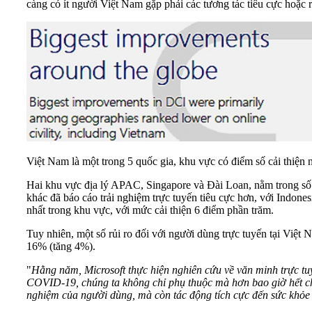
càng có ít người Việt Nam gặp phải các tương tác tiêu cực hoặc r
Việt Nam là một trong 5 quốc gia, khu vực có điểm số cải thiện n
Hai khu vực địa lý APAC, Singapore và Đài Loan, nằm trong số 5 
khác đã báo cáo trải nghiệm trực tuyến tiêu cực hơn, với Indone
nhất trong khu vực, với mức cải thiện 6 điểm phần trăm.
Tuy nhiên, một số rủi ro đối với người dùng trực tuyến tại Vi
16% (tăng 4%).
"
Hằng năm, Microsoft thực hiện nghiên cứu về văn minh trực tu
COVID-19, chúng ta không chỉ phụ thuộc mà hơn bao giờ hết chún
nghiệm của người dùng, mà còn tác động tích cực đến sức khỏe 