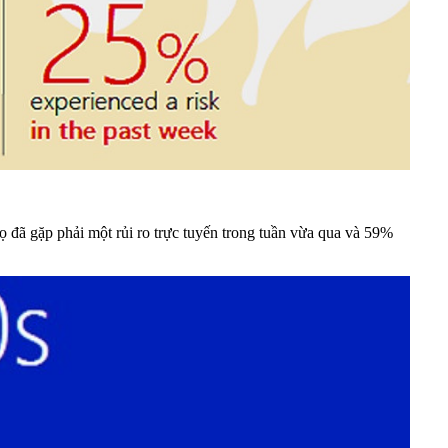
ọ đã gặp phải một rủi ro trực tuyến trong tuần vừa qua và 59%