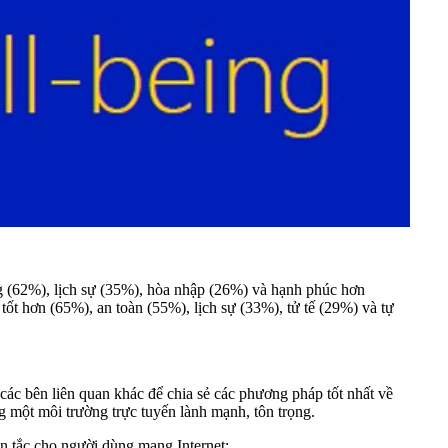
g (62%), lịch sự (35%), hòa nhập (26%) và hạnh phúc hơn
ốt hơn (65%), an toàn (55%), lịch sự (33%), tử tế (29%) và tự
các bên liên quan khác để chia sẻ các phương pháp tốt nhất về
g một môi trường trực tuyến lành mạnh, tôn trọng.
 tắc cho người dùng mạng Internet: