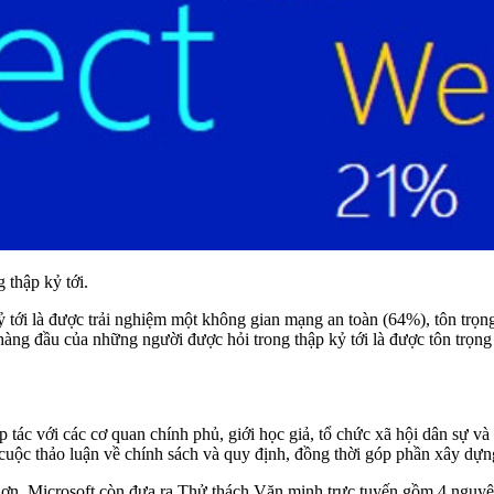
thập kỷ tới.
tới là được trải nghiệm một không gian mạng an toàn (64%), tôn trọn
ng đầu của những người được hỏi trong thập kỷ tới là được tôn trọng t
ác với các cơ quan chính phủ, giới học giả, tổ chức xã hội dân sự và 
c cuộc thảo luận về chính sách và quy định, đồng thời góp phần xây dựn
n, Microsoft còn đưa ra Thử thách Văn minh trực tuyến gồm 4 nguyên