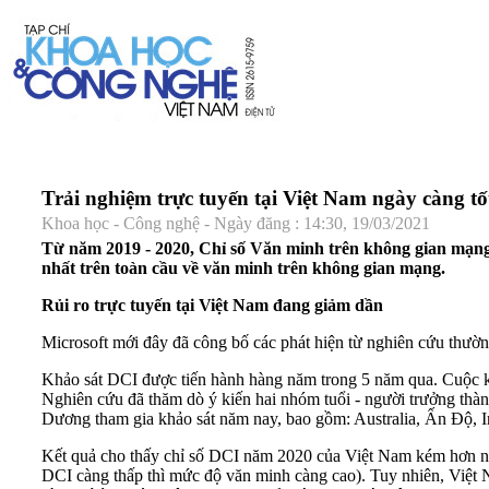
Trải nghiệm trực tuyến tại Việt Nam ngày càng t
Khoa học - Công nghệ - Ngày đăng : 14:30, 19/03/2021
Từ năm 2019 - 2020, Chỉ số Văn minh trên không gian mạng (Di
nhất trên toàn cầu về văn minh trên không gian mạng.
Rủi ro trực tuyến tại Việt Nam đang giảm dần
Microsoft mới đây đã công bố các phát hiện từ nghiên cứu thườ
Khảo sát DCI được tiến hành hàng năm trong 5 năm qua. Cuộc kh
Nghiên cứu đã thăm dò ý kiến hai nhóm tuổi - người trưởng thàn
Dương tham gia khảo sát năm nay, bao gồm: Australia, Ấn Độ, I
Kết quả cho thấy chỉ số DCI năm 2020 của Việt Nam kém hơn nh
DCI càng thấp thì mức độ văn minh càng cao). Tuy nhiên, Việt N