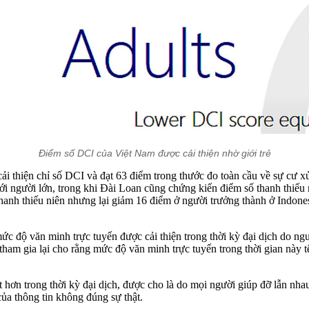
Điểm số DCI của Việt Nam được cải thiện nhờ giới trẻ
 cải thiện chỉ số DCI và đạt 63 điểm trong thước đo toàn cầu về sự cư x
với người lớn, trong khi Đài Loan cũng chứng kiến điểm số thanh thiế
anh thiếu niên nhưng lại giảm 16 điểm ở người trưởng thành ở Indone
ức độ văn minh trực tuyến được cải thiện trong thời kỳ đại dịch do 
ham gia lại cho rằng mức độ văn minh trực tuyến trong thời gian này tệ
ốt hơn trong thời kỳ đại dịch, được cho là do mọi người giúp đỡ lẫn nh
của thông tin không đúng sự thật.