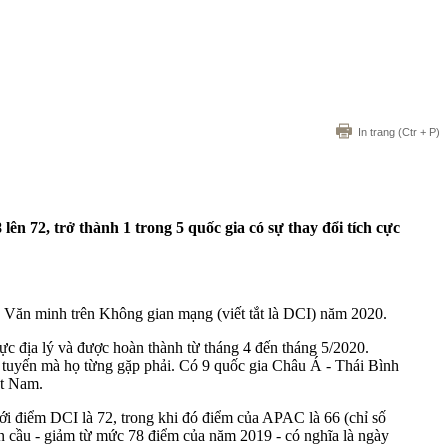
In trang
(Ctr + P)
ên 72, trở thành 1 trong 5 quốc gia có sự thay đổi tích cực
ố Văn minh trên Không gian mạng (viết tắt là DCI) năm 2020.
c địa lý và được hoàn thành từ tháng 4 đến tháng 5/2020.
ực tuyến mà họ từng gặp phải. Có 9 quốc gia Châu Á - Thái Bình
ệt Nam.
 điểm DCI là 72, trong khi đó điểm của APAC là 66 (chỉ số
àn cầu - giảm từ mức 78 điểm của năm 2019 - có nghĩa là ngày