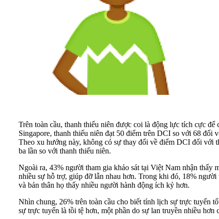
Trên toàn cầu, thanh thiếu niên được coi là động lực tích cực để
Singapore, thanh thiếu niên đạt 50 điểm trên DCI so với 68 đối 
Theo xu hướng này, không có sự thay đổi về điểm DCI đối với th
ba lần so với thanh thiếu niên.
Ngoài ra, 43% người tham gia khảo sát tại Việt Nam nhận thấy m
nhiều sự hỗ trợ, giúp đỡ lẫn nhau hơn. Trong khi đó, 18% người t
và bản thân họ thấy nhiều người hành động ích kỷ hơn.
Nhìn chung, 26% trên toàn cầu cho biết tính lịch sự trực tuyến t
sự trực tuyến là tồi tệ hơn, một phần do sự lan truyền nhiều hơn 