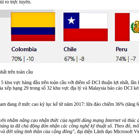
ủi ro trực tuyến.
hất trên toàn cầu
khu vực hàng đầu trên toàn cầu với điểm số DCI thuận lợi nhất, lần lượ
sia xếp hạng 29 trong số 32 khu vực địa lý và Malaysia báo cáo DCI ké
ệt Nam đang ở mức cao kỷ lục kể từ năm 2017: lừa đảo chiếm 36% (tăng
yến nhằm nâng cao nhận thức của người dùng mạng Internet và thúc đẩy
g ta đã chủ động đón nhận các công nghệ kỹ thuật số. Theo đó, môi t
và đời sống tinh thần của cộng đồng"
, đại diện Lãnh đạo Microsoft Vi