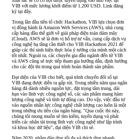
xuất sắc sẽ có cơ hội được tuyển dụng vào làm việc tại
VIB với mức lương khởi điểm từ 1.200 USD. Link đăng
ký
tại đây
.
Trong lần đầu tiên tổ chức Hackathon, VIB lựa chọn đơn
vị đồng hành là Amazon Web Services (AWS), nhà cung
cấp hàng đầu thế giới về giải pháp điện toán đám mây
(Cloud). AWS sẽ là đơn vị hỗ trợ tư vấn, cung cấp dịch vụ
công nghệ hạ tầng cần thiết cho VIB Hackathon 2021 để
giúp các thí sinh hiện thực hóa ý tưởng của mình một cách
tốt nhất. Ngoài ra, các chuyên gia đầu ngành đến từ VIB
và AWS cũng sẽ trực tiếp tham gia hướng dẫn, định hướng
cho các đội thi trong quá trình hoàn thành sản phẩm.
Đại diện của VIB cho biết, quá trình chuyển đổi số tại
VIB đang được diễn ra gấp rút. Trong nhiều năm qua ngân
hàng đã dành nhiều nguồn lực, đặt trọng tâm trung, dài
hạn vào lĩnh vực công nghệ số, các sản phẩm mang hàm
lượng công nghệ và tính tự động cao. Do vậy, việc đầu tư
vào nguồn nhân lực công nghệ chất lượng cao luôn là một
trong những ưu tiên của ngân hàng. "Qua cuộc thi này,
chúng tôi mong muốn sẽ tìm kiếm, tuyển dụng và phát
triển các nhân tài trong lĩnh vực công nghệ như lập trình
và khoa học dữ liệu", đại diện VIB chi sẻ.
Năm 2020, nhằm đáp ứng tối đa và thích ứng nhanh