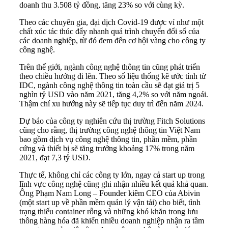
doanh thu 3.508 tỷ đồng, tăng 23% so với cùng kỳ.
Theo các chuyên gia, đại dịch Covid-19 được ví như một
chất xúc tác thúc đẩy nhanh quá trình chuyển đổi số của
các doanh nghiệp, từ đó đem đến cơ hội vàng cho công ty
công nghệ.
Trên thế giới, ngành công nghệ thông tin cũng phát triển
theo chiều hướng đi lên. Theo số liệu thống kê ước tính từ
IDC, ngành công nghệ thông tin toàn cầu sẽ đạt giá trị 5
nghìn tỷ USD vào năm 2021, tăng 4,2% so với năm ngoái.
Thậm chí xu hướng này sẽ tiếp tục duy trì đến năm 2024.
Dự báo của công ty nghiên cứu thị trường Fitch Solutions
cũng cho rằng, thị trường công nghệ thông tin Việt Nam
bao gồm dịch vụ công nghệ thông tin, phần mềm, phần
cứng và thiết bị sẽ tăng trưởng khoảng 17% trong năm
2021, đạt 7,3 tỷ USD.
Thực tế, không chỉ các công ty lớn, ngay cả start up trong
lĩnh vực công nghệ cũng ghi nhận nhiều kết quả khả quan.
Ông Phạm Nam Long – Founder kiêm CEO của Abivin
(một start up về phần mềm quản lý vận tải) cho biết, tình
trạng thiếu container rỗng và những khó khăn trong lưu
thông hàng hóa đã khiến nhiều doanh nghiệp nhận ra tầm