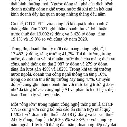
thái bình thường mới. Ngược dòng tàn phá của dịch bệnh,
doanh nghiệp công nghệ trong nước đã ghi nhận kết quả
kinh doanh đầy lạc quan trong những tháng đầu năm.
Cụ thể, CTCP FPT vừa công bố kết quả kinh doanh 7
tháng đầu năm 2021, ghi nhận doanh thu và lợi nhuận
trước thuế đạt 19.002 tỷ đồng và 3.428 tỷ đồng, tăng
19,1% và 19,8% so với cùng kỳ năm 2020.
Trong đó, doanh thu ký mới của mảng công nghệ đạt
13.452 tỷ đồng, tăng trưởng 41,7%. Tại thị trường trong
nước, doanh thu và lợi nhuận trước thuế của mảng dịch vụ
công nghệ thông tin đạt 2.987 tỷ đồng và 279 tỷ đồng,
tăng lần lượt gần 49% và 182%. Trong khi tại thị trường
nước ngoài, doanh thu công nghệ thông tin tăng 16%,
trong đó doanh thu từ thị trường Mỹ tăng 47%. Chuyển
đổi số cũng ghi nhận doanh thu với mức tăng trưởng 33%
nhờ đà tăng từ các công nghệ AI và phân tích dữ liệu, điện
toán đám mây và low code.
Một “ông lớn” trong ngành công nghệ thông tin là CTCP
VNG cũng vừa công bố báo cáo tài chính hợp nhất quý
II/2021 với doanh thu thuần 2.018 tỷ đồng và lãi sau thuế
247 tỷ đồng, tăng lần lượt 30,5% và 38% so với cùng kỳ
năm ngoái. Lũy kế 6 tháng đầu năm, doanh nghiệp này đạt