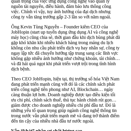
quan trọng của việc ứng dụng công nghệ vào quản lý
nguồn tài nguyên, điều hành, đảm bảo lưu thông công
việc. Chính vì vậy, tuy ảnh hưởng của đại dịch nhưng
công ty vẫn tăng trưởng gấp 2-3 lần so với năm ngoái.
Ông Kevin Tùng Nguyễn – Founder kiêm CEO của
JobHopin (start up tuyển dụng ứng dụng AI và công nghệ
máy học) cũng chia sẻ, thời gian đầu khi dịch bùng phát đã
gặp khó khăn khi nhiều khách hàng trong mảng du lịch
không còn nhu cầu phát triển dịch vụ hay nhân sự, công ty
ngay lập tức đã chuyển hướng tập trung sang các lĩnh vực
không gặp nhiều ảnh hưởng như chứng khoán, tài chính…
và đã hái quả ngọt khi phát triển vượt trội trong tình hình
dịch bệnh.
Theo CEO JobHopin, hiện tại, thị trường số hóa Việt Nam
đang phát triển mạnh cùng với đó là các chính sách phát
triển công nghệ tiên phong như AI, Blockchain… ngày
càng thuận lợi hơn. Doanh nghiệp được tạo điều kiện tối
ưu chi phí, chính sách thuế, thủ tục hành chính rút gọn…
giảm được cho doanh nghiệp nhiều chi phí đầu tư. Đó là
những yếu tố quan trọng giúp ngành công nghệ thông tin
trong nước vẫn phát triển mạnh mẽ và đang trở thành điểm
đến tin cậy của nhiều nhà đầu tư nước ngoài.
Vẫn “khát” nhân sự chất lượng cao