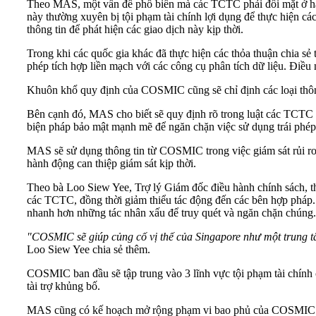
Theo MAS, một vấn đề phổ biến mà các TCTC phải đối mặt ở hầu
này thường xuyên bị tội phạm tài chính lợi dụng để thực hiện c
thông tin để phát hiện các giao dịch này kịp thời.
Trong khi các quốc gia khác đã thực hiện các thỏa thuận chia sẻ
phép tích hợp liền mạch với các công cụ phân tích dữ liệu. Điề
Khuôn khổ quy định của COSMIC cũng sẽ chỉ định các loại thông 
Bên cạnh đó, MAS cho biết sẽ quy định rõ trong luật các TCTC c
biện pháp bảo mật mạnh mẽ để ngăn chặn việc sử dụng trái phép
MAS sẽ sử dụng thông tin từ COSMIC trong việc giám sát rủi ro 
hành động can thiệp giám sát kịp thời.
Theo bà Loo Siew Yee, Trợ lý Giám đốc điều hành chính sách, t
các TCTC, đồng thời giảm thiểu tác động đến các bên hợp pháp.
nhanh hơn những tác nhân xấu để truy quét và ngăn chặn chúng.
"COSMIC sẽ giúp củng cố vị thế của Singapore như một trung tâ
Loo Siew Yee chia sẻ thêm.
COSMIC ban đầu sẽ tập trung vào 3 lĩnh vực tội phạm tài chính
tài trợ khủng bố.
MAS cũng có kế hoạch mở rộng phạm vi bao phủ của COSMIC đ