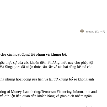
In trang
(Ctr + P)
ợ cho các hoạt động tội phạm và khủng bố.
gốc thực sự của các khoản tiền. Phương thức này cho phép tội
. Và Singapore đã nhận thức sâu sắc về tác hại đáng kể mà các
ằng những hoạt động rửa tiền và tài trợ khủng bố sẽ không ảnh
aring of Money Laundering/Terrorism Financing Information and
in và dữ liệu liên quan đến khách hàng và giao dịch nhằm ngăn