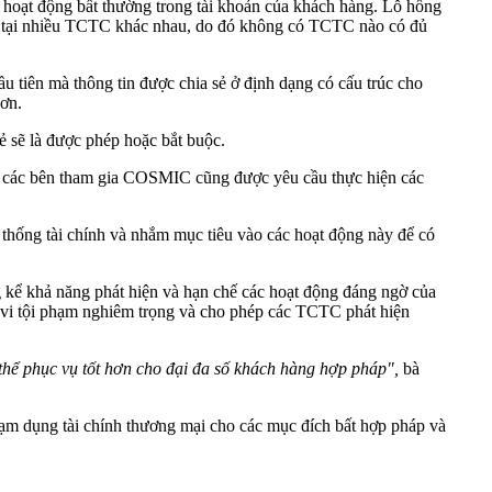
hoạt động bất thường trong tài khoản của khách hàng. Lỗ hổng
oản tại nhiều TCTC khác nhau, do đó không có TCTC nào có đủ
u tiên mà thông tin được chia sẻ ở định dạng có cấu trúc cho
hơn.
ẻ sẽ là được phép hoặc bắt buộc.
 cả các bên tham gia COSMIC cũng được yêu cầu thực hiện các
thống tài chính và nhắm mục tiêu vào các hoạt động này để có
 kể khả năng phát hiện và hạn chế các hoạt động đáng ngờ của
h vi tội phạm nghiêm trọng và cho phép các TCTC phát hiện
thể phục vụ tốt hơn cho đại đa số khách hàng hợp pháp",
bà
lạm dụng tài chính thương mại cho các mục đích bất hợp pháp và