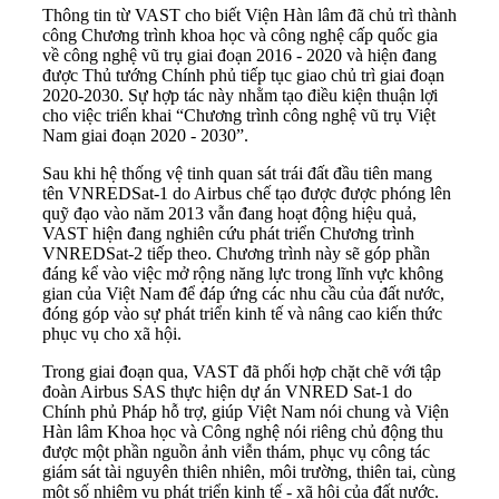
Thông tin từ VAST cho biết Viện Hàn lâm đã chủ trì thành
công Chương trình khoa học và công nghệ cấp quốc gia
về công nghệ vũ trụ giai đoạn 2016 - 2020 và hiện đang
được Thủ tướng Chính phủ tiếp tục giao chủ trì giai đoạn
2020-2030.
Sự hợp tác này nhằm tạo điều kiện thuận lợi
cho việc triển khai “Chương trình công nghệ vũ trụ Việt
Nam giai đoạn 2020 - 2030”.
Sau khi hệ thống vệ tinh quan sát trái đất đầu tiên mang
tên VNREDSat-1 do Airbus chế tạo được được phóng lên
quỹ đạo vào năm 2013 vẫn đang hoạt động hiệu quả,
VAST hiện đang nghiên cứu phát triển Chương trình
VNREDSat-2 tiếp theo. Chương trình này sẽ góp phần
đáng kể vào việc mở rộng năng lực trong lĩnh vực không
gian của Việt Nam để đáp ứng các nhu cầu của đất nước,
đóng góp vào sự phát triển kinh tế và nâng cao kiến thức
phục vụ cho xã hội.
Trong giai đoạn qua, VAST đã phối hợp chặt chẽ với tập
đoàn Airbus SAS thực hiện dự án VNRED Sat-1 do
Chính phủ Pháp hỗ trợ, giúp Việt Nam nói chung và Viện
Hàn lâm Khoa học và Công nghệ nói riêng chủ động thu
được một phần nguồn ảnh viễn thám, phục vụ công tác
giám sát tài nguyên thiên nhiên, môi trường, thiên tai, cùng
một số nhiệm vụ phát triển kinh tế - xã hội của đất nước.