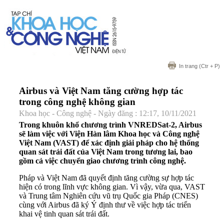
In trang
(Ctr + P)
Airbus và Việt Nam tăng cường hợp tác
trong công nghệ không gian
Khoa học - Công nghệ - Ngày đăng : 12:17, 10/11/2021
Trong khuôn khổ chương trình VNREDSat-2, Airbus
sẽ làm việc với Viện Hàn lâm Khoa học và Công nghệ
Việt Nam (VAST) để xác định giải pháp cho hệ thống
quan sát trái đất của Việt Nam trong tương lai, bao
gồm cả việc chuyển giao chương trình công nghệ.
Pháp và Việt Nam đã quyết định tăng cường sự hợp tác
hiện có trong lĩnh vực không gian. Vì vậy, vừa qua, VAST
và Trung tâm Nghiên cứu vũ trụ Quốc gia Pháp (CNES)
cùng với Airbus đã ký Ý định thư về việc hợp tác triển
khai vệ tinh quan sát trái đất.