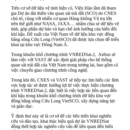
Trên cơ sở dữ liệu vệ tinh hiện có, Viện Hàn lâm đã tham
gia Dự án đài thiên văn quan sát trái đất (SCO) do CNES
chủ trì, cùng với nhiều cơ quan Hàng không Vũ trụ lớn
trên thế giới như NASA, JAXA… nhằm chia sẻ dữ liệu vệ
tinh, góp phần dự báo và hạn chế ảnh hưởng của biến đổi
khí hậu. Đề xuất của Việt Nam về dữ liệu khu vực đồng
bằng sông Cửu Long (VietSCO) đã được lựa chọn để triển
khai tại khu vực Đông Nam Á.
Trong khuôn khổ chương trình VNREDSat-2, Airbus sẽ
làm việc với VAST để xác định giải pháp cho hệ thống
quan sát trái đất của Việt Nam trong tương lai, bao gồm cả
việc chuyển giao chương trình công nghệ.
Trong khi đó, CNES và VAST sẽ tiếp tục tìm hiểu các lĩnh
vực hợp tác sẽ được hưởng lợi từ việc thực hiện chương
trình VNREDSat-2, đặc biệt là việc hợp tác liên quan đến
khí hậu trong khuôn khổ chương trình dữ liệu khu vực
đồng bằng sông Cửu Long VietSCO, xây dựng năng lực
và giáo dục.
Ý định thư này sẽ là cơ sở để các bên triển khai nghiên
cứu và đào tạo, khai thác hiệu quả dự án VNREDSat
đồng thời hợp tác nghiên cứu vấn đề liên quan đến biến