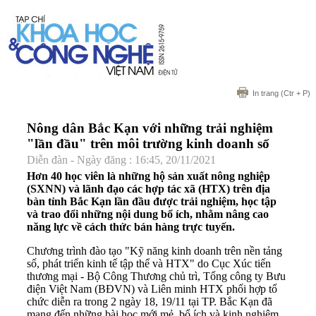
In trang
(Ctr + P)
Nông dân Bắc Kạn với những trải nghiệm
"lần đầu" trên môi trường kinh doanh số
Diễn đàn - Ngày đăng : 16:45, 20/11/2021
Hơn 40 học viên là những hộ sản xuất nông nghiệp
(SXNN) và lãnh đạo các hợp tác xã (HTX) trên địa
bàn tỉnh Bắc Kạn lần đầu được trải nghiệm, học tập
và trao đổi những nội dung bổ ích, nhằm nâng cao
năng lực về cách thức bán hàng trực tuyến.
Chương trình đào tạo "Kỹ năng kinh doanh trên nền tảng
số, phát triển kinh tế tập thể và HTX" do Cục Xúc tiến
thương mại - Bộ Công Thương chủ trì, Tổng công ty Bưu
điện Việt Nam (BĐVN) và Liên minh HTX phối hợp tổ
chức diễn ra trong 2 ngày 18, 19/11 tại TP. Bắc Kạn đã
mang đến những bài học mới mẻ, bổ ích và kinh nghiệm