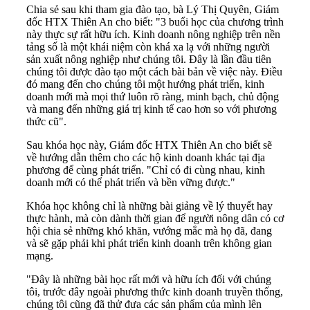
Chia sẻ sau khi tham gia đào tạo, bà Lý Thị Quyên, Giám
đốc HTX Thiên An cho biết: "3 buổi học của chương trình
này thực sự rất hữu ích. Kinh doanh nông nghiệp trên nền
tảng số là một khái niệm còn khá xa lạ với những người
sản xuất nông nghiệp như chúng tôi. Đây là lần đầu tiên
chúng tôi được đào tạo một cách bài bản về việc này. Điều
đó mang đến cho chúng tôi một hướng phát triển, kinh
doanh mới mà mọi thứ luôn rõ ràng, minh bạch, chủ động
và mang đến những giá trị kinh tế cao hơn so với phương
thức cũ".
Sau khóa học này, Giám đốc HTX Thiên An cho biết sẽ
về hướng dẫn thêm cho các hộ kinh doanh khác tại địa
phương để cùng phát triển. "Chỉ có đi cùng nhau, kinh
doanh mới có thể phát triển và bền vững được."
Khóa học không chỉ là những bài giảng về lý thuyết hay
thực hành, mà còn dành thời gian để người nông dân có cơ
hội chia sẻ những khó khăn, vướng mắc mà họ đã, đang
và sẽ gặp phải khi phát triển kinh doanh trên không gian
mạng.
"Đây là những bài học rất mới và hữu ích đối với chúng
tôi, trước đây ngoài phương thức kinh doanh truyền thống,
chúng tôi cũng đã thử đưa các sản phẩm của mình lên