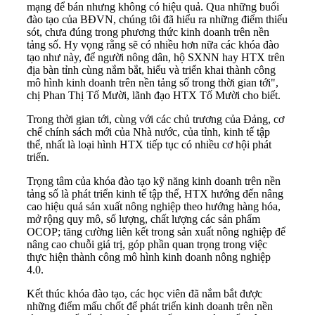
mạng để bán nhưng không có hiệu quả. Qua những buổi
đào tạo của BĐVN, chúng tôi đã hiểu ra những điểm thiếu
sót, chưa đúng trong phương thức kinh doanh trên nền
tảng số. Hy vọng rằng sẽ có nhiều hơn nữa các khóa đào
tạo như này, để người nông dân, hộ SXNN hay HTX trên
địa bàn tỉnh cùng nắm bắt, hiểu và triển khai thành công
mô hình kinh doanh trên nền tảng số trong thời gian tới",
chị Phan Thị Tố Mười, lãnh đạo HTX Tố Mười cho biết.
Trong thời gian tới, cùng với các chủ trương của Đảng, cơ
chế chính sách mới của Nhà nước, của tỉnh, kinh tế tập
thể, nhất là loại hình HTX tiếp tục có nhiều cơ hội phát
triển.
Trọng tâm của khóa đào tạo kỹ năng kinh doanh trên nền
tảng số là phát triển kinh tế tập thể, HTX hướng đến nâng
cao hiệu quả sản xuất nông nghiệp theo hướng hàng hóa,
mở rộng quy mô, số lượng, chất lượng các sản phẩm
OCOP; tăng cường liên kết trong sản xuất nông nghiệp để
nâng cao chuỗi giá trị, góp phần quan trọng trong việc
thực hiện thành công mô hình kinh doanh nông nghiệp
4.0.
Kết thúc khóa đào tạo, các học viên đã nắm bắt được
những điểm mấu chốt để phát triển kinh doanh trên nền