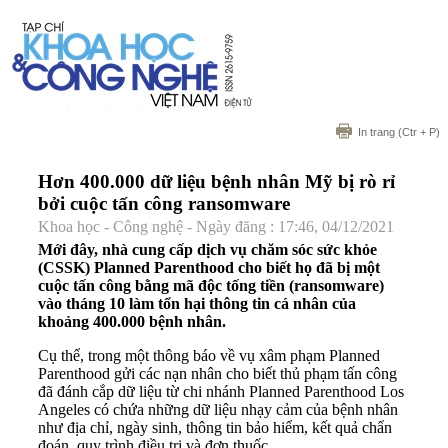
In trang
(Ctr + P)
Hơn 400.000 dữ liệu bệnh nhân Mỹ bị rò rỉ
bởi cuộc tấn công ransomware
Khoa học - Công nghệ - Ngày đăng : 17:46, 04/12/2021
Mới đây, nhà cung cấp dịch vụ chăm sóc sức khỏe
(CSSK) Planned Parenthood cho biết họ đã bị một
cuộc tấn công bằng mã độc tống tiền (ransomware)
vào tháng 10 làm tổn hại thông tin cá nhân của
khoảng 400.000 bệnh nhân.
Cụ thể, trong một thông báo về vụ xâm phạm Planned
Parenthood gửi các nạn nhân cho biết thủ phạm tấn công
đã đánh cắp dữ liệu từ chi nhánh Planned Parenthood Los
Angeles có chứa những dữ liệu nhạy cảm của bệnh nhân
như địa chỉ, ngày sinh, thông tin bảo hiểm, kết quả chẩn
đoán, quy trình điều trị và đơn thuốc...