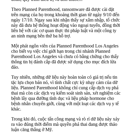
Theo Planned Parenthood, ransomware đã được cài đặt
trên mạng của họ trong khoảng thời gian từ ngày 9/10 đến
ngày 17/10. Ngay sau khi nhận thấy sự xâm nhập, tổ chức
này đã đưa hệ thống hoạt động vào ngoại tuyến, đồng thời
liên hệ với các cơ quan thực thi pháp luật và một công ty
an ninh mạng bên thứ ba hỗ trợ.
Một phát ngôn viên của Planned Parenthood Los Angeles
cho biết vụ việc chỉ giới hạn trong chi nhánh Planned
Parenthood Los Angeles và chưa có bằng chứng cho thấy
thông tin bị đánh cắp đã được sử dụng cho mục đích lừa
đảo.
Tuy nhiên, những dữ liệu này hoàn toàn có giá trị nếu tin
tặc lựa chọn bán nó, vì tính chất cực kỳ nhạy cảm của dữ
liệu. Planned Parenthood không chỉ cung cấp dịch vụ phá
thai mà còn các dịch vụ kiểm soát sinh sản, xét nghiệm các
bệnh lây qua đường tình dục và liệu pháp hormone cho
bệnh nhân chuyển giới, cùng với một loạt các dịch vụ y tế
khác.
Trong khi đó, cuộc tấn công mạng và rò rỉ dữ liệu này xảy
ra vào đúng thời điểm mà quyền phá thai đang được thảo
luận căng thẳng ở Mỹ.