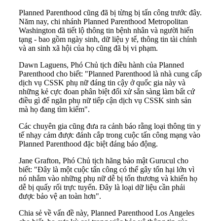
Planned Parenthood cũng đã bị từng bị tấn công trước đây.
Năm nay, chi nhánh Planned Parenthood Metropolitan
Washington đã tiết lộ thông tin bệnh nhân và người hiến
tạng - bao gồm ngày sinh, dữ liệu y tế, thông tin tài chính
và an sinh xã hội của họ cũng đã bị vi phạm.
Dawn Laguens, Phó Chủ tịch điều hành của Planned
Parenthood cho biết: "Planned Parenthood là nhà cung cấp
dịch vụ CSSK phụ nữ đáng tin cậy ở quốc gia này và
những kẻ cực đoan phân biệt đối xử sẵn sàng làm bất cứ
điều gì để ngăn phụ nữ tiếp cận dịch vụ CSSK sinh sản
mà họ đang tìm kiếm".
Các chuyên gia cũng đưa ra cảnh báo rằng loại thông tin y
tế nhạy cảm được đánh cắp trong cuộc tấn công mạng vào
Planned Parenthood đặc biệt đáng báo động.
Jane Grafton, Phó Chủ tịch hãng bảo mật Gurucul cho
biết: "Đây là một cuộc tấn công có thể gây tổn hại lớn vì
nó nhắm vào những phụ nữ dễ bị tổn thương và khiến họ
dễ bị quấy rối trực tuyến. Đây là loại dữ liệu cần phải
được bảo vệ an toàn hơn".
Chia sẻ về vấn đề này, Planned Parenthood Los Angeles