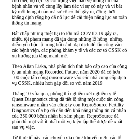
cho biết, họ cực kỳ coi trọng việc bảo vệ thông tin của
bệnh nhân và vô cùng lấy làm tiếc vì sự cố này và vì bất
kỳ mối lo ngại nào mà sự cố có thể gây ra, đồng thời
khẳng định rằng họ đã nỗ lực để cải thiện năng lực an toàn
thông tin mạng.
Bất chấp những thiệt hại to lớn mà COVID-19 gây ra,
nhiều tội phạm mạng đã tận dụng những lỗ hổng, những
điểm yếu bộc lộ trong bối cảnh đại dịch để tấn công vào
các bệnh viện, các phòng khám y tế và các cơ sở CSSK có
xu hướng gia tăng mạnh mẽ.
Theo Allan Liska, nhà phân tích tình báo cấp cao của công
ty an ninh mạng Recorded Future, năm 2020 đã có hơn
100 cuộc tấn công ransomware vào các nhà cung cấp dịch
vụ CSSK, nhiều hơn gấp đôi so với năm 2019.
Tháng 10 vừa qua, phòng thí nghiệm xét nghiệm y tế
Quest Diagnostics cũng đã tiết lộ rằng một cuộc tấn công
ransomware nhằm vào công ty con ReproSource Fertility
Diagnostics của họ đã dẫn đến khả năng thông tin cá nhân
của 350.000 bệnh nhân bị xâm phạm. ReproSource đã
phải đối mặt với ít nhất một vụ kiện tập thể được đề xuất
sau vụ việc.
Từ thực tế này, các chuyên gia cũng khuyến nghị các tổ