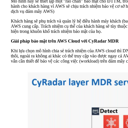
Mô hình này sẽ thiết lập một "rào chắn" bảo mật cho ĐTTM, tro
hành cho khách hàng vì AWS sẽ chịu trách nhiệm bảo vệ cơ sở 
dịch vụ đám mây AWS)
Khách hàng sẽ phụ trách và quản lý hệ điều hành máy khách (ba
AWS cung cấp. Trách nhiệm cụ thể của khách hàng sẽ tùy thuộc
hiện trong khuôn khổ trách nhiệm bảo mật của họ.
Giải pháp bảo mật trên AWS Cloud với CyRadar MDR
Khi lựa chọn mô hình chia sẻ trách nhiệm của AWS cloud thì D
thôi, ngoài ra không ai khác có thể truy cập vào được ngay cả 
vẫn cần thiết để bảo vệ các công việc (workload) trên đám mây c