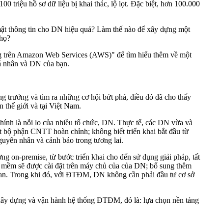
triệu hồ sơ dữ liệu bị khai thác, lộ lọt. Đặc biệt, hơn 100.000
 mật thông tin cho DN hiệu quả? Làm thế nào để xây dựng một
 họ?
ống trên Amazon Web Services (AWS)" để tìm hiểu thêm về một
cá nhân và DN của bạn.
trưởng và tìm ra những cơ hội bứt phá, điều đó đã cho thấy
 thế giới và tại Việt Nam.
ính là nỗi lo của nhiều tổ chức, DN. Thực tế, các DN vừa và
t bộ phận CNTT hoàn chỉnh; không biết triển khai bắt đầu từ
 nguyên nhân và cảnh báo trong tương lai.
ng on-premise, từ bước triển khai cho đến sử dụng giải pháp, tất
n mềm sẽ được cài đặt trên máy chủ của của DN; bổ sung thêm
quan. Trong khi đó, với ĐTĐM, DN không cần phải đầu tư cơ sở
xây dựng và vận hành hệ thống ĐTĐM, đó là: lựa chọn nền tảng