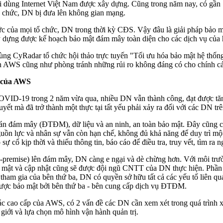
dùng Internet Việt Nam được xây dựng. Cũng trong năm nay, có gần 100 
tổ chức, DN bị đưa lên không gian mạng.
thức của mọi tổ chức, DN trong thời kỳ CĐS. Vậy đâu là giải pháp bảo
y dựng được kế hoạch bảo mật đám mây toàn diện cho các dịch vụ của
cùng CyRadar tổ chức hội thảo trực tuyến "Tối ưu hóa bảo mật hệ th
trên AWS cũng như phòng tránh những rủi ro không đáng có cho chính 
y của AWS
VID-19 trong 2 năm vừa qua, nhiều DN vẫn thành công, đạt được tăng 
t mà đã trở thành một thực tại tất yếu phải xảy ra đối với các DN trên
oán đám mây (ĐTĐM), dữ liệu và an ninh, an toàn bảo mật. Đây cũng ch
nguồn lực và nhân sự vẫn còn hạn chế, không đủ khả năng để duy trì mộ
sự cố kịp thời và thiếu thông tin, báo cáo để điều tra, truy vết, tìm ra
on-premise) lên đám mây, DN càng e ngại và dè chừng hơn. Với môi trườ
bảo mật và cập nhật cũng sẽ được đội ngũ CNTT của DN thực hiện. Phầ
tham gia của bên thứ ba, DN có quyền sở hữu tất cả các yếu tố liên 
được bảo mật bởi bên thứ ba - bên cung cấp dịch vụ ĐTĐM.
 cao cấp của AWS, có 2 vấn đề các DN cần xem xét trong quá trình 
 giới và lựa chọn mô hình vận hành quản trị.