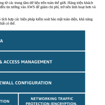
 từ các trung tâm dữ liệu trên toàn thế giới. Hàng triệu khách
đều tin tưởng vào AWS để giảm chi phí, trở nên linh hoạt hơn và
 tích hợp các biện pháp kiểm soát bảo mật toàn diện, khả năng
hất có thể.