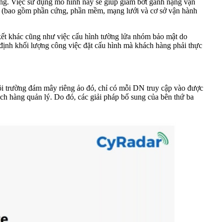
àng. Việc sử dụng mô hình này sẽ giúp giảm bớt gánh nặng vận
S (bao gồm phần cứng, phần mềm, mạng lưới và cơ sở vận hành
kết khác cũng như việc cấu hình tường lửa nhóm bảo mật do
ịnh khối lượng công việc đặt cấu hình mà khách hàng phải thực
i trường đám mây riêng ảo đó, chỉ có mỗi DN truy cập vào được
ch hàng quản lý. Do đó, các giải pháp bổ sung của bên thứ ba