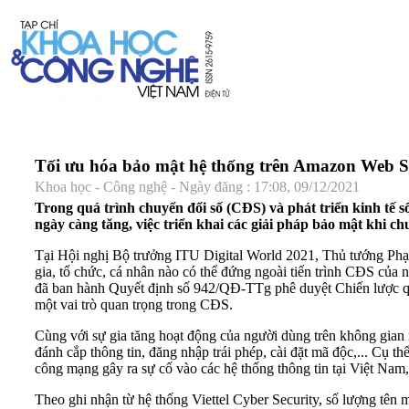
Tối ưu hóa bảo mật hệ thống trên Amazon Web S
Khoa học - Công nghệ - Ngày đăng : 17:08, 09/12/2021
Trong quá trình chuyển đổi số (CĐS) và phát triển kinh tế s
ngày càng tăng, việc triển khai các giải pháp bảo mật khi c
Tại Hội nghị Bộ trưởng ITU Digital World 2021, Thủ tướng Phạ
gia, tổ chức, cá nhân nào có thể đứng ngoài tiến trình CĐS của 
đã ban hành Quyết định số 942/QĐ-TTg phê duyệt Chiến lược qu
một vai trò quan trọng trong CĐS.
Cùng với sự gia tăng hoạt động của người dùng trên không gia
đánh cắp thông tin, đăng nhập trái phép, cài đặt mã độc,... C
công mạng gây ra sự cố vào các hệ thống thông tin tại Việt N
Theo ghi nhận từ hệ thống Viettel Cyber Security, số lượng tên 