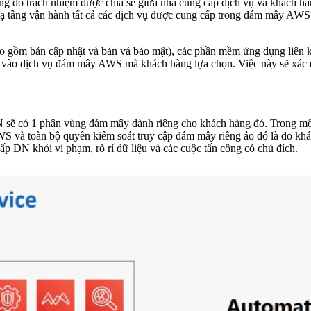
ng đó trách nhiệm được chia sẻ giữa nhà cung cấp dịch vụ và khách h
hạ tầng vận hành tất cả các dịch vụ được cung cấp trong đám mây AW
o gồm bản cập nhật và bản vá bảo mật), các phần mềm ứng dụng liên 
 vào dịch vụ đám mây AWS mà khách hàng lựa chọn. Việc này sẽ xác đ
N sẽ có 1 phân vùng đám mây dành riêng cho khách hàng đó. Trong mô
AWS và toàn bộ quyền kiểm soát truy cập đám mây riêng ảo đó là do khá
ấp DN khỏi vi phạm, rò rỉ dữ liệu và các cuộc tấn công có chủ đích.