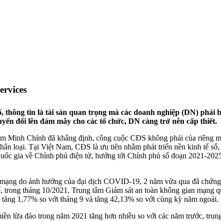
ervices
ố, thông tin là tài sản quan trọng mà các doanh nghiệp (DN) phải 
huyển đổi lên đám mây cho các tổ chức, DN càng trở nên cấp thiết.
m Minh Chính đã khẳng định, công cuộc CĐS không phải của riêng mộ
nhân loại. Tại Việt Nam, CĐS là ưu tiên nhằm phát triển nền kinh tế s
ốc gia về Chính phủ điện tử, hướng tới Chính phủ số đoạn 2021-2025
n mạng do ảnh hưởng của đại dịch COVID-19, 2 năm vừa qua đã chứng
ụ thể, trong tháng 10/2021, Trung tâm Giám sát an toàn không gian mạ
am, tăng 1,77% so với tháng 9 và tăng 42,13% so với cùng kỳ năm ngoái.
miền lừa đảo trong năm 2021 tăng hơn nhiều so với các năm trước, trun