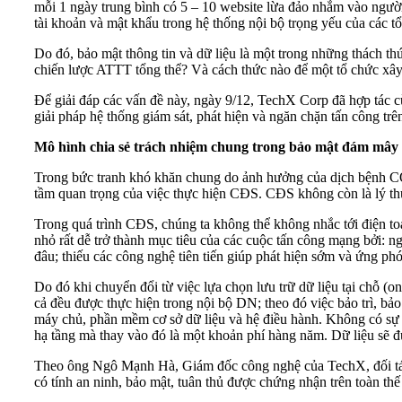
mỗi 1 ngày trung bình có 5 – 10 website lừa đảo nhắm vào người 
tài khoản và mật khẩu trong hệ thống nội bộ trọng yếu của các 
Do đó, bảo mật thông tin và dữ liệu là một trong những thách 
chiến lược ATTT tổng thể? Và cách thức nào để một tổ chức xâ
Để giải đáp các vấn đề này, ngày 9/12, TechX Corp đã hợp tác 
giải pháp hệ thống giám sát, phát hiện và ngăn chặn tấn công 
Mô hình chia sẻ trách nhiệm chung trong bảo mật đám mâ
Trong bức tranh khó khăn chung do ảnh hưởng của dịch bệnh CO
tầm quan trọng của việc thực hiện CĐS. CĐS không còn là lý thuyế
Trong quá trình CĐS, chúng ta không thể không nhắc tới điện t
nhỏ rất dễ trở thành mục tiêu của các cuộc tấn công mạng bởi: 
đâu; thiếu các công nghệ tiên tiến giúp phát hiện sớm và ứng phó 
Do đó khi chuyển đổi từ việc lựa chọn lưu trữ dữ liệu tại chỗ (
cả đều được thực hiện trong nội bộ DN; theo đó việc bảo trì, 
máy chủ, phần mềm cơ sở dữ liệu và hệ điều hành. Không có sự 
hạ tầng mà thay vào đó là một khoản phí hàng năm. Dữ liệu sẽ 
Theo ông Ngô Mạnh Hà, Giám đốc công nghệ của TechX, đối tác
có tính an ninh, bảo mật, tuân thủ được chứng nhận trên toàn thế