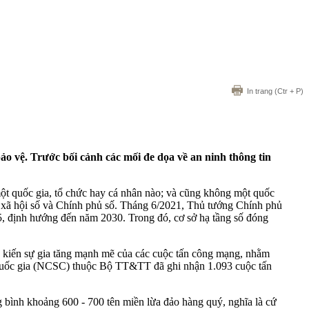
In trang
(Ctr + P)
bảo vệ. Trước bối cảnh các mối đe dọa về an ninh thông tin
t quốc gia, tổ chức hay cá nhân nào; và cũng không một quốc
ố, xã hội số và Chính phủ số. Tháng 6/2021, Thủ tướng Chính phủ
, định hướng đến năm 2030. Trong đó, cơ sở hạ tầng số đóng
 kiến sự gia tăng mạnh mẽ của các cuộc tấn công mạng, nhằm
ng quốc gia (NCSC) thuộc Bộ TT&TT đã ghi nhận 1.093 cuộc tấn
g bình khoảng 600 - 700 tên miền lừa đảo hàng quý, nghĩa là cứ