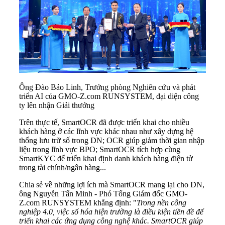
Ông Đào Bảo Linh, Trưởng phòng Nghiên cứu và phát
triển AI của GMO-Z.com RUNSYSTEM, đại diện công
ty lên nhận Giải thưởng
Trên thực tế, SmartOCR đã được triển khai cho nhiều
khách hàng ở các lĩnh vực khác nhau như xây dựng hệ
thống lưu trữ số trong DN; OCR giúp giảm thời gian nhập
liệu trong lĩnh vực BPO; SmartOCR tích hợp cùng
SmartKYC để triển khai định danh khách hàng điện tử
trong tài chính/ngân hàng...
Chia sẻ về những lợi ích mà SmartOCR mang lại cho DN,
ông Nguyễn Tấn Minh - Phó Tổng Giám đốc GMO-
Z.com RUNSYSTEM khẳng định: "
Trong nền công
nghiệp 4.0, việc số hóa hiện trường là điều kiện tiền đề để
triển khai các ứng dụng công nghệ khác. SmartOCR giúp