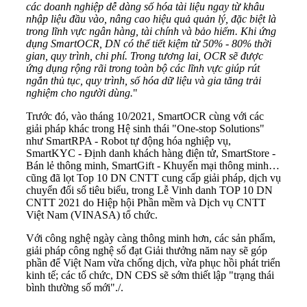
các doanh nghiệp dễ dàng số hóa tài liệu ngay từ khâu
nhập liệu đầu vào, nâng cao hiệu quả quản lý, đặc biệt là
trong lĩnh vực ngân hàng, tài chính và bảo hiểm. Khi ứng
dụng SmartOCR, DN có thể tiết kiệm từ 50% - 80% thời
gian, quy trình, chi phí. Trong tương lai, OCR sẽ được
ứng dụng rộng rãi trong toàn bộ các lĩnh vực giúp rút
ngắn thủ tục, quy trình, số hóa dữ liệu và gia tăng trải
nghiệm cho người dùng.
"
Trước đó, vào tháng 10/2021, SmartOCR cùng với các
giải pháp khác trong Hệ sinh thái "One-stop Solutions"
như SmartRPA - Robot tự động hóa nghiệp vụ,
SmartKYC - Định danh khách hàng điện tử, SmartStore -
Bán lẻ thông minh, SmartGift - Khuyến mại thông minh…
cũng đã lọt Top 10 DN CNTT cung cấp giải pháp, dịch vụ
chuyển đổi số tiêu biểu, trong Lễ Vinh danh TOP 10 DN
CNTT 2021 do Hiệp hội Phần mềm và Dịch vụ CNTT
Việt Nam (VINASA) tổ chức.
Với công nghệ ngày càng thông minh hơn, các sản phẩm,
giải pháp công nghệ số đạt Giải thưởng năm nay sẽ góp
phần để Việt Nam vừa chống dịch, vừa phục hồi phát triển
kinh tế; các tổ chức, DN CĐS sẽ sớm thiết lập "trạng thái
bình thường số mới"./.