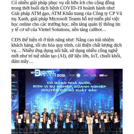
Có nhiều giải pháp phục vụ rất hữu ích cho cộng đồng
trong thời buổi dịch bệnh COVID-19 hoành hành như:
Giải pháp ATM gạo, ATM Khẩu trang của Công ty CP Vũ
trụ Xanh, giải pháp Microsoft Teams hỗ trợ miễn phí việc
học online cho các trường học, nền tảng quản lý thông tin
y tế cơ sở của Viettel Solutions, nền tảng callbot…
CĐS thể hiện rõ ở tính năng như: Nâng cao trải nhiệm
khách hàng, tối ưu hóa quy trình, cải thiện chất lượng dịch
vụ… Nhiều ứng dụng nổi bât, sử dụng nhiều công nghệ
mới như trí tuệ nhân tạo (AI), dữ liệu lớn, IoT, chuỗi khối,
đám mây…