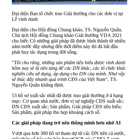
Đại diện Ban tổ chức trao Giải thưởng cho các đơn vị tại
Lễ vinh danh
Đại diện cho Hội đồng Chung khảo, TS. Nguyễn Quân,
Chủ tịch Hội đồng Chung khảo Giải thưởng VDA 2021
cho biết: Có những giải pháp đã được hình thành từ nhiều
năm trước đây nhưng đến thời điểm này thì đã bắt đầu
phát huy tác dụng trong đời sống.
"
Tôi cho rằng, những sản phẩm tiêu biểu được vinh danh
hôm nay sẽ là nền tảng để các DN khác, các tổ chức khác
nghiên cứu sử dụng, áp dụng cho DN của mình. Như vậy
sẽ thúc đẩy nhanh quá trình CĐS của Việt Nam
", TS.
Nguyễn Quân khẳng định.
53 hồ sơ xuất sắc nhất đã được trao giải thưởng ở 4 hạng
mục: Cơ quan nhà nước, đơn vị sự nghiệp CĐS xuất sắc;
DN CĐS xuất sắc; Sản phẩm, Giải pháp CĐS tiêu biểu;
Sản phẩm, giải pháp thu hẹp khoảng cách số.
Các giải pháp đang trở nên thông minh hơn nhờ AI
Vượt qua hơn 300 hồ sơ tham dự từ các DN trên cả nước,
giải pháp số hóa văn bản SmartOCR của GMO-Z.com