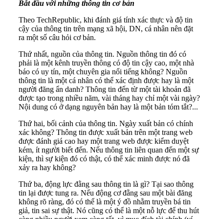
Bắt đầu với những thông tin cơ bản
Theo TechRepublic, khi đánh giá tính xác thực và độ tin
cậy của thông tin trên mạng xã hội, DN, cá nhân nên đặt
ra một số câu hỏi cơ bản.
Thứ nhất, nguồn của thông tin. Nguồn thông tin đó có
phải là một kênh truyền thông có độ tin cậy cao, một nhà
báo có uy tín, một chuyên gia nổi tiếng không? Nguồn
thông tin là một cá nhân có thể xác định được hay là một
người đăng ẩn danh? Thông tin đến từ một tài khoản đã
được tạo trong nhiều năm, vài tháng hay chỉ một vài ngày?
Nội dung có ở dạng nguyên bản hay là một bản tóm tắt?...
Thứ hai, bối cảnh của thông tin. Ngày xuất bản có chính
xác không? Thông tin được xuất bản trên một trang web
được đánh giá cao hay một trang web được kiểm duyệt
kém, ít người biết đến. Nếu thông tin liên quan đến một sự
kiện, thì sự kiện đó có thật, có thể xác minh được nó đã
xảy ra hay không?
Thứ ba, động lực đằng sau thông tin là gì? Tại sao thông
tin lại được tung ra. Nếu động cơ đằng sau một bài đăng
không rõ ràng, đó có thể là một ý đồ nhằm truyền bá tin
giả, tin sai sự thật. Nó cũng có thể là một nỗ lực để thu hút