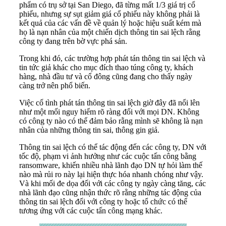
phẩm có trụ sở tại San Diego, đã từng mất 1/3 giá trị cổ
phiếu, nhưng sự sụt giảm giá cổ phiếu này không phải là
kết quả của các vấn đề về quản lý hoặc hiệu suất kém mà
họ là nạn nhân của một chiến dịch thông tin sai lệch rằng
công ty đang trên bờ vực phá sản.
Trong khi đó, các trường hợp phát tán thông tin sai lệch và
tin tức giả khác cho mục đích thao túng công ty, khách
hàng, nhà đầu tư và cổ đông cũng đang cho thấy ngày
càng trở nên phổ biến.
Việc cố tình phát tán thông tin sai lệch giờ đây đã nổi lên
như một mối nguy hiểm rõ ràng đối với mọi DN. Không
có công ty nào có thể đảm bảo rằng mình sẽ không là nạn
nhân của những thông tin sai, thông gin giả.
Thông tin sai lệch có thể tác động đến các công ty, DN với
tốc độ, phạm vi ảnh hưởng như các cuộc tấn công bằng
ransomware, khiến nhiều nhà lãnh đạo DN tự hỏi làm thế
nào mà rủi ro này lại hiện thực hóa nhanh chóng như vậy.
Và khi mối đe dọa đối với các công ty ngày càng tăng, các
nhà lãnh đạo cũng nhận thức rõ rằng những tác động của
thông tin sai lệch đối với công ty hoặc tổ chức có thể
tương ứng với các cuộc tấn công mạng khác.