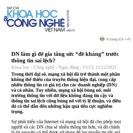
In trang
(Ctr + P)
DN làm gì để gia tăng sức “đề kháng” trước
thông tin sai lệch?
Khoa học - Công nghệ - Ngày đăng : 15:13, 11/12/2021
Trong thời đại số, mạng xã hội đã trở thành một phần
không thể thiếu của truyền thông hiện đại, cung cấp
nhiều thông tin có giá trị cho các doanh nghiệp (DN)
và cá nhân. Tuy nhiên, mạng xã hội bùng nổ, môi
trường thông tin với dữ liệu không đáng tin cậy và
thông tin sai lệch cũng bùng nổ với tỷ lệ thuận, và điều
đó có thể dẫn đến những hậu quả tiêu cực nghiêm
trọng.
Sự phát triển của Internet và mạng xã hội đã cho phép mọi
người và các DN chia sẻ nhiều thông tin hơn, và đó chính
là tài nguyên có thể được sử dụng để lan truyền tin tức giả