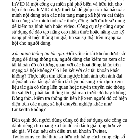
InVID là một công cụ miễn phí phổ biến và hữu ích cho
tiện ích này. InVID được thiết kế để giúp các nhà báo xác
minh nội dung trên các nền tảng mạng xã hội và cải thiện
khả năng xác minh tính xác thực, đồng thời được sử dụng
để kiểm tra hình ảnh hoặc video. Công cụ này cũng được
sử dụng để đào tạo nâng cao nhận thức hoặc nâng cao kỹ
năng phát hiện thông tin giả, tin sai sự thật trên mạng xã
hội cho người dùng.
Xác minh thông tin tác giả
. Đối với các tài khoản được sử
dụng để đăng thông tin, người dùng cần kiểm tra xem các
tài khoản đó có tương quan với các hoạt động khác trên
mạng xã hội không? Có liên kết với các tài khoản khác
không? Thực hiện tìm kiếm ngược hình ảnh trên ảnh đại
diện/ảnh của tác giả để tìm tài liệu bổ sung xác định xem
liệu tác giả có từng liên quan hoặc tuyên truyền các thông
tin sai lệch, phát tán thông tin giả mạo trước đó hay không.
Đồng thời, kiểm tra thông tin liên hệ xem người đó có hiện
diện trên các mạng xã hội chuyên nghiệp khác như
LinkedIn không?
Bên cạnh đó, người dùng cũng có thể sử dụng các công cụ
dành riêng cho mạng xã hội để có đánh giá rộng hơn về
tác giả. Ví dụ: nếu cần điều tra tài khoản Twitter,
Twitonomy có thể thực sự hữu ích bằng cách cung cấp số