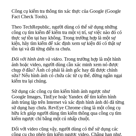
Công cụ kiểm tra thông tin xác thực của Google (Google
Fact Check Tools).
Theo TechRepublic, người dùng có thể sử dụng những
công cụ tìm kiếm để kiểm tra một vị trí, sự việc nào đó có
thực sự tồn tại hay không. Trong trường hợp là một sự
kiện, hãy tìm kiếm để xác định xem sự kiện đó có thật sự
tồn tại và đã từng diễn ra chưa.
Đối với hình ảnh và video.
Trong trường hợp là một hình
ảnh hoặc video, người dùng cần xác minh xem nó được
chụp ở đâu? Ảnh có phải là ảnh gốc hay đã được chỉnh
sửa? Nếu hình ảnh có chứa các từ cụ thể, đừng ngần ngại
kiểm tra lại chúng.
Sử dụng các công cụ tìm kiếm hình ảnh ngược như
Google Images, TinEye hoặc Yandex để tìm kiếm hình
ảnh trùng lặp trên Internet và xác định hình ảnh đó đã từng
sử dụng hay chưa. RevEye Chrome cũng là một công cụ
hữu ích giúp người dùng tìm kiếm thông qua công cụ tìm
kiếm ngược chỉ bằng một cú nhấp chuột.
Đối với video cũng vậy, người dùng có thể sử dụng các
công cụ cho phép tìm kiếm ngược video. Chẳng hạn như,