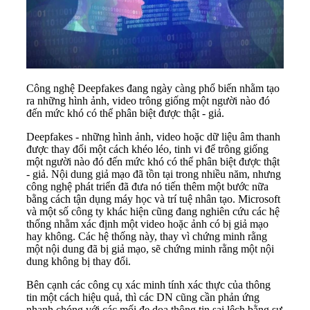
Công nghệ Deepfakes đang ngày càng phổ biến nhằm tạo
ra những hình ảnh, video trông giống một người nào đó
đến mức khó có thể phân biệt được thật - giả.
Deepfakes - những hình ảnh, video hoặc dữ liệu âm thanh
được thay đổi một cách khéo léo, tinh vi để trông giống
một người nào đó đến mức khó có thể phân biệt được thật
- giả. Nội dung giả mạo đã tồn tại trong nhiều năm, nhưng
công nghệ phát triển đã đưa nó tiến thêm một bước nữa
bằng cách tận dụng máy học và trí tuệ nhân tạo. Microsoft
và một số công ty khác hiện cũng đang nghiên cứu các hệ
thống nhằm xác định một video hoặc ảnh có bị giả mạo
hay không. Các hệ thống này, thay vì chứng minh rằng
một nội dung đã bị giả mạo, sẽ chứng minh rằng một nội
dung không bị thay đổi.
Bên cạnh các công cụ xác minh tính xác thực của thông
tin một cách hiệu quả, thì các DN cũng cần phản ứng
nhanh chóng với các mối đe dọa thông tin sai lệch bằng sự