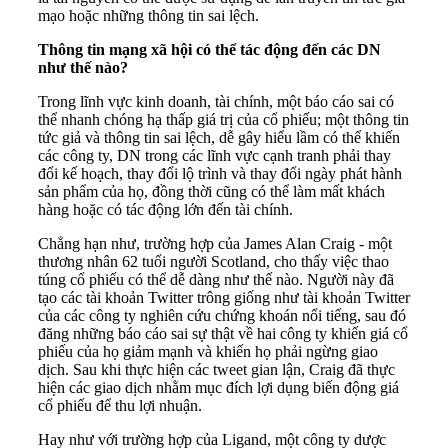
mạo hoặc những thông tin sai lệch.
Thông tin mạng xã hội có thể tác động đến các DN
như thế nào?
Trong lĩnh vực kinh doanh, tài chính, một báo cáo sai có
thể nhanh chóng hạ thấp giá trị của cổ phiếu; một thông tin
tức giả và thông tin sai lệch, dễ gây hiểu lầm có thể khiến
các công ty, DN trong các lĩnh vực cạnh tranh phải thay
đổi kế hoạch, thay đổi lộ trình và thay đổi ngày phát hành
sản phẩm của họ, đồng thời cũng có thể làm mất khách
hàng hoặc có tác động lớn đến tài chính.
Chẳng hạn như, trường hợp của James Alan Craig - một
thương nhân 62 tuổi người Scotland, cho thấy việc thao
túng cổ phiếu có thể dễ dàng như thế nào. Người này đã
tạo các tài khoản Twitter trông giống như tài khoản Twitter
của các công ty nghiên cứu chứng khoán nổi tiếng, sau đó
đăng những báo cáo sai sự thật về hai công ty khiến giá cổ
phiếu của họ giảm mạnh và khiến họ phải ngừng giao
dịch. Sau khi thực hiện các tweet gian lận, Craig đã thực
hiện các giao dịch nhằm mục đích lợi dụng biến động giá
cổ phiếu để thu lợi nhuận.
Hay như với trường hợp của Ligand, một công ty dược