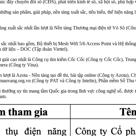
thúc đẩy chuyển đổi số (CĐS), phát triển kinh tế số, xã hội số, phù hợp
 những sản phẩm, giải pháp, nền tảng xuất sắc, tiêu biểu, thể hiện năn
 tảng xuất sắc nhất lần lượt là Nền tảng Thương mại điện tử Vỏ Sò (C
 sắc nhất bao gồm, Bộ thiết bị Mesh Wifi 5/6 Access Point và Hệ th
dữ liệu – DOC (Tập đoàn Viettel).
m đạt giải cao nhất là Công cụ tìm kiếm Cốc Cốc (Công ty Cốc Cốc), 
era (Công ty Vina).
 lượt là Azota - Nền tảng tạo đề thi, bài tập online (Công ty Azota), 
mauvang.org.vn (Công ty PAT và Công ty Intelin), Phần mềm Sổ Thu
thưởng uy tín mang tầm Quốc gia trong lĩnh vực công nghệ số, được 
Nam.