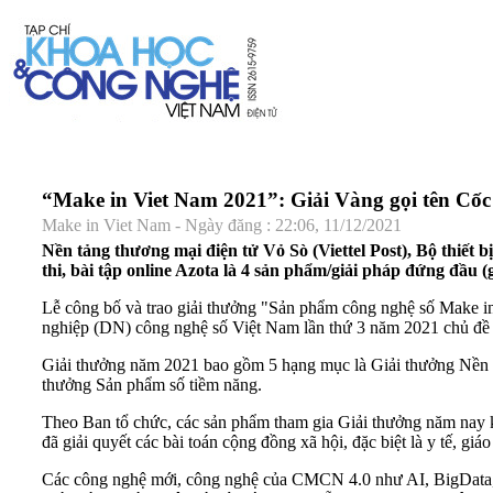
“Make in Viet Nam 2021”: Giải Vàng gọi tên Cốc 
Make in Viet Nam - Ngày đăng : 22:06, 11/12/2021
Nền tảng thương mại điện tử Vỏ Sò (Viettel Post), Bộ thiế
thi, bài tập online Azota là 4 sản phẩm/giải pháp đứng đầu
Lễ công bố và trao giải thưởng "Sản phẩm công nghệ số Make 
nghiệp (DN) công nghệ số Việt Nam lần thứ 3 năm 2021 chủ đề "
Giải thưởng năm 2021 bao gồm 5 hạng mục là Giải thưởng Nền tả
thưởng Sản phẩm số tiềm năng.
Theo Ban tổ chức, các sản phẩm tham gia Giải thưởng năm nay 
đã giải quyết các bài toán cộng đồng xã hội, đặc biệt là y tế, gi
Các công nghệ mới, công nghệ của CMCN 4.0 như AI, BigData, I