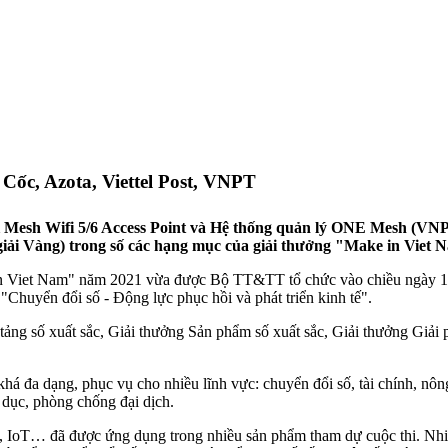
Cốc, Azota, Viettel Post, VNPT
t bị Mesh Wifi 5/6 Access Point và Hệ thống quản lý ONE Mesh (VN
 (giải Vàng) trong số các hạng mục của giải thưởng "Make in Viet 
in Viet Nam" năm 2021 vừa được Bộ TT&TT tổ chức vào chiều ngày 11/
Chuyển đổi số - Động lực phục hồi và phát triển kinh tế".
ng số xuất sắc, Giải thưởng Sản phẩm số xuất sắc, Giải thưởng Giải p
khá đa dạng, phục vụ cho nhiều lĩnh vực: chuyển đổi số, tài chính, 
áo dục, phòng chống đại dịch.
oT… đã được ứng dụng trong nhiều sản phẩm tham dự cuộc thi. Nhiều 