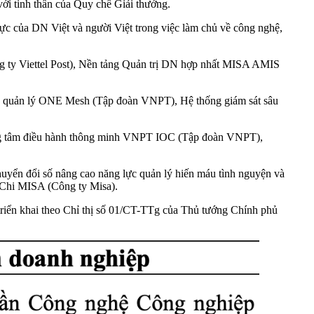
 với tinh thần của Quy chế Giải thưởng.
g lực của DN Việt và người Việt trong việc làm chủ về công nghệ,
ông ty Viettel Post), Nền tảng Quản trị DN hợp nhất MISA AMIS
ống quản lý ONE Mesh (Tập đoàn VNPT), Hệ thống giám sát sâu
Trung tâm điều hành thông minh VNPT IOC (Tập đoàn VNPT),
Chuyển đổi số nâng cao năng lực quản lý hiến máu tình nguyện và
 Chi MISA (Công ty Misa).
triển khai theo Chỉ thị số 01/CT-TTg của Thủ tướng Chính phủ