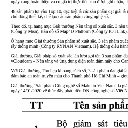
ngày càng hoàn thiện và có giá trị thực tiễn cao được ghi nhận, 
48 sản phẩm lọt vào Top 10, đặc biệt là các sản phẩm đạt giải là
chủ động thiết kế, chế tạo các sản phẩm công nghệ số.
Theo đó, tại hạng mục Giải thưởng Nền tảng số xuất sắc, 3 nền
(Công ty Misa), Bản đồ số Map4D Platform (Công ty IOTLink).
Ở hạng mục Giải thưởng Sản phẩm số xuất sắc, 3 sản phẩm xuất
rầy thông minh (Công ty RYNAN Vietnam), Hệ thống điều hành 
Giải thưởng Giải pháp số xuất sắc lần lượt gọi tên 3 sản phẩ
vCloudcam – Nền tảng và ứng dụng điện toán đám mây cho Cam
Với Giải thưởng Thu hẹp khoảng cách số, 3 sản phẩm đạt giải lần
đảm bảo an toàn truyền máu cho Thành phố Hồ Chí Minh – giot
Giải thưởng "Sản phẩm Công nghệ số Make in Viet Nam" là giải 
ngày 14/01/2020 về thúc đẩy phát triển DN công nghệ số Việt 