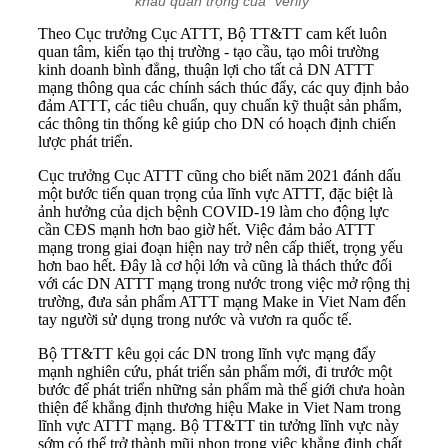
khâu quan trọng của "verify"
Theo Cục trưởng Cục ATTT, Bộ TT&TT cam kết luôn
quan tâm, kiến tạo thị trường - tạo cầu, tạo môi trường
kinh doanh bình đẳng, thuận lợi cho tất cả DN ATTT
mạng thông qua các chính sách thúc đẩy, các quy định bảo
đảm ATTT, các tiêu chuẩn, quy chuẩn kỹ thuật sản phẩm,
các thông tin thống kê giúp cho DN có hoạch định chiến
lược phát triển.
Cục trưởng Cục ATTT cũng cho biết năm 2021 đánh dấu
một bước tiến quan trọng của lĩnh vực ATTT, đặc biệt là
ảnh hưởng của dịch bệnh COVID-19 làm cho động lực
cần CĐS mạnh hơn bao giờ hết. Việc đảm bảo ATTT
mạng trong giai đoạn hiện nay trở nên cấp thiết, trọng yếu
hơn bao hết. Đây là cơ hội lớn và cũng là thách thức đối
với các DN ATTT mạng trong nước trong việc mở rộng thị
trường, đưa sản phẩm ATTT mạng Make in Viet Nam đến
tay người sử dụng trong nước và vươn ra quốc tế.
Bộ TT&TT kêu gọi các DN trong lĩnh vực mạng đẩy
mạnh nghiên cứu, phát triển sản phẩm mới, đi trước một
bước để phát triển những sản phẩm mà thế giới chưa hoàn
thiện để khẳng định thương hiệu Make in Viet Nam trong
lĩnh vực ATTT mạng. Bộ TT&TT tin tưởng lĩnh vực này
sớm có thể trở thành mũi nhọn trong việc khẳng định chất