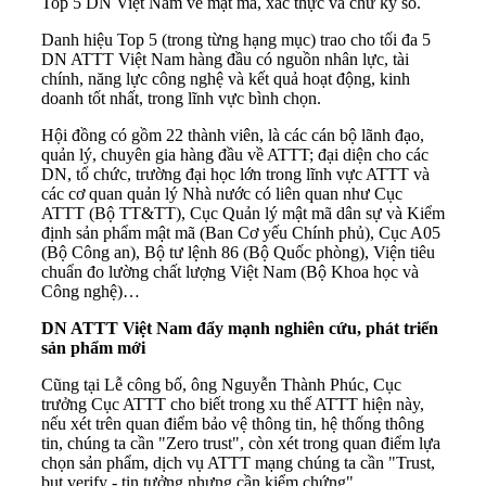
Top 5 DN Việt Nam về mật mã, xác thực và chữ ký số.
Danh hiệu Top 5 (trong từng hạng mục) trao cho tối đa 5
DN ATTT Việt Nam hàng đầu có nguồn nhân lực, tài
chính, năng lực công nghệ và kết quả hoạt động, kinh
doanh tốt nhất, trong lĩnh vực bình chọn.
Hội đồng có gồm 22 thành viên, là các cán bộ lãnh đạo,
quản lý, chuyên gia hàng đầu về ATTT; đại diện cho các
DN, tổ chức, trường đại học lớn trong lĩnh vực ATTT và
các cơ quan quản lý Nhà nước có liên quan như Cục
ATTT (Bộ TT&TT), Cục Quản lý mật mã dân sự và Kiểm
định sản phẩm mật mã (Ban Cơ yếu Chính phủ), Cục A05
(Bộ Công an), Bộ tư lệnh 86 (Bộ Quốc phòng), Viện tiêu
chuẩn đo lường chất lượng Việt Nam (Bộ Khoa học và
Công nghệ)…
DN ATTT Việt Nam đẩy mạnh nghiên cứu, phát triển
sản phẩm mới
Cũng tại Lễ công bố, ông Nguyễn Thành Phúc, Cục
trưởng Cục ATTT cho biết trong xu thế ATTT hiện này,
nếu xét trên quan điểm bảo vệ thông tin, hệ thống thông
tin, chúng ta cần "Zero trust", còn xét trong quan điểm lựa
chọn sản phẩm, dịch vụ ATTT mạng chúng ta cần "Trust,
but verify - tin tưởng nhưng cần kiểm chứng".