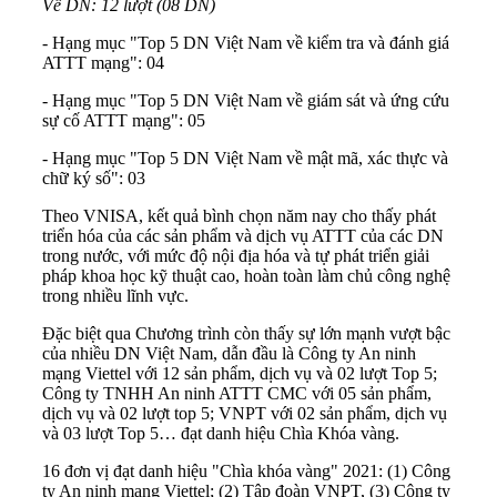
Về DN: 12 lượt (08 DN)
- Hạng mục "Top 5 DN Việt Nam về kiểm tra và đánh giá
ATTT mạng": 04
- Hạng mục "Top 5 DN Việt Nam về giám sát và ứng cứu
sự cố ATTT mạng": 05
- Hạng mục "Top 5 DN Việt Nam về mật mã, xác thực và
chữ ký số": 03
Theo VNISA, kết quả bình chọn năm nay cho thấy phát
triển hóa của các sản phẩm và dịch vụ ATTT của các DN
trong nước, với mức độ nội địa hóa và tự phát triển giải
pháp khoa học kỹ thuật cao, hoàn toàn làm chủ công nghệ
trong nhiều lĩnh vực.
Đặc biệt qua Chương trình còn thấy sự lớn mạnh vượt bậc
của nhiều DN Việt Nam, dẫn đầu là Công ty An ninh
mạng Viettel với 12 sản phẩm, dịch vụ và 02 lượt Top 5;
Công ty TNHH An ninh ATTT CMC với 05 sản phẩm,
dịch vụ và 02 lượt top 5; VNPT với 02 sản phẩm, dịch vụ
và 03 lượt Top 5… đạt danh hiệu Chìa Khóa vàng.
16 đơn vị đạt danh hiệu "Chìa khóa vàng" 2021: (1) Công
ty An ninh mạng Viettel; (2) Tập đoàn VNPT, (3) Công ty