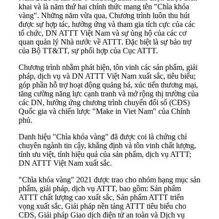
khai và là năm thứ hai chính thức mang tên "Chìa khóa
vàng". Những năm vừa qua, Chương trình luôn thu hút
được sự hợp tác, hưởng ứng và tham gia tích cực của các
tổ chức, DN ATTT Việt Nam và sự ủng hộ của các cơ
quan quản lý Nhà nước về ATTT. Đặc biệt là sự bảo trợ
của Bộ TT&TT, sự phối hợp của Cục ATTT.
Chương trình nhằm phát hiện, tôn vinh các sản phẩm, giải
pháp, dịch vụ và DN ATTT Việt Nam xuất sắc, tiêu biểu;
góp phần hỗ trợ hoạt động quảng bá, xúc tiến thương mại,
tăng cường năng lực cạnh tranh và mở rộng thị trường của
các DN, hưởng ứng chương trình chuyển đổi số (CĐS)
Quốc gia và chiến lược "Make in Viet Nam" của Chính
phủ.
Danh hiệu "Chìa khóa vàng" đã được coi là chứng chỉ
chuyên ngành tin cậy, khẳng định và tôn vinh chất lượng,
tính ưu việt, tính hiệu quả của sản phẩm, dịch vụ ATTT;
DN ATTT Việt Nam xuất sắc.
"Chìa khóa vàng" 2021 được trao cho nhóm hạng mục sản
phẩm, giải pháp, dịch vụ ATTT, bao gồm: Sản phẩm
ATTT chất lượng cao xuất sắc, Sản phẩm ATTT triển
vọng xuất sắc, Giải pháp nền tảng ATTT tiêu biểu cho
CĐS, Giải pháp Giao dịch điện tử an toàn và Dịch vụ