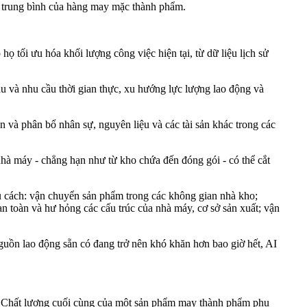
ng trung bình của hàng may mặc thành phẩm.
ọ tối ưu hóa khối lượng công việc hiện tại, từ dữ liệu lịch sử
ầu và nhu cầu thời gian thực, xu hướng lực lượng lao động và
ển và phân bổ nhân sự, nguyên liệu và các tài sản khác trong các
hà máy - chẳng hạn như từ kho chứa đến đóng gói - có thể cắt
ều cách: vận chuyển sản phẩm trong các không gian nhà kho;
n toàn và hư hỏng các cấu trúc của nhà máy, cơ sở sản xuất; vận
nguồn lao động sẵn có đang trở nên khó khăn hơn bao giờ hết, AI
ơn. Chất lượng cuối cùng của một sản phẩm may thành phẩm phụ