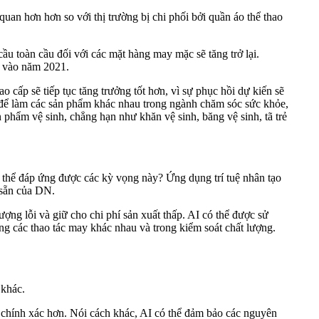
uan hơn hơn so với thị trường bị chi phối bởi quần áo thể thao
u toàn cầu đối với các mặt hàng may mặc sẽ tăng trở lại.
D vào năm 2021.
cấp sẽ tiếp tục tăng trưởng tốt hơn, vì sự phục hồi dự kiến sẽ
ến để làm các sản phẩm khác nhau trong ngành chăm sóc sức khỏe,
phẩm vệ sinh, chẳng hạn như khăn vệ sinh, băng vệ sinh, tã trẻ
 thể đáp ứng được các kỳ vọng này? Ứng dụng trí tuệ nhân tạo
 sẵn của DN.
ng lỗi và giữ cho chi phí sản xuất thấp. AI có thể được sử
ng các thao tác may khác nhau và trong kiểm soát chất lượng.
 khác.
 chính xác hơn. Nói cách khác, AI có thể đảm bảo các nguyên