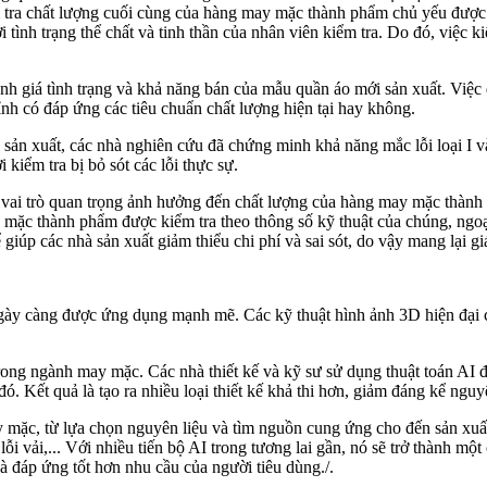
m tra chất lượng cuối cùng của hàng may mặc thành phẩm chủ yếu được 
tình trạng thể chất và tinh thần của nhân viên kiểm tra. Do đó, việc kiể
đánh giá tình trạng và khả năng bán của mẫu quần áo mới sản xuất. Việ
h có đáp ứng các tiêu chuẩn chất lượng hiện tại hay không.
ản xuất, các nhà nghiên cứu đã chứng minh khả năng mắc lỗi loại I và l
 kiểm tra bị bỏ sót các lỗi thực sự.
 vai trò quan trọng ảnh hưởng đến chất lượng của hàng may mặc thành
 mặc thành phẩm được kiểm tra theo thông số kỹ thuật của chúng, ngoại
giúp các nhà sản xuất giảm thiểu chi phí và sai sót, do vậy mang lại giá
gày càng được ứng dụng mạnh mẽ. Các kỹ thuật hình ảnh 3D hiện đại c
rong ngành may mặc. Các nhà thiết kế và kỹ sư sử dụng thuật toán AI để
ó. Kết quả là tạo ra nhiều loại thiết kế khả thi hơn, giảm đáng kể nguyê
ặc, từ lựa chọn nguyên liệu và tìm nguồn cung ứng cho đến sản xuất v
n lỗi vải,... Với nhiều tiến bộ AI trong tương lai gần, nó sẽ trở thành
à đáp ứng tốt hơn nhu cầu của người tiêu dùng./.