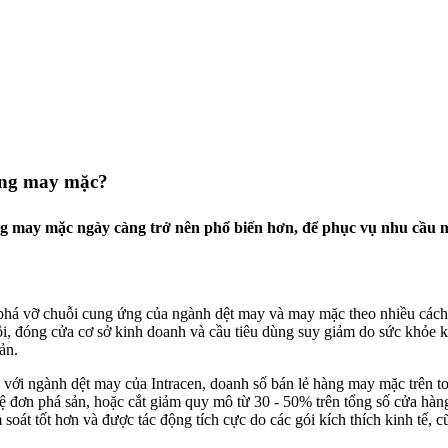
àng may mặc?
ng may mặc ngày càng trở nên phổ biến hơn, để phục vụ nhu cầu ng
phá vỡ chuỗi cung ứng của ngành dệt may và may mặc theo nhiều các
hội, đóng cửa cơ sở kinh doanh và cầu tiêu dùng suy giảm do sức khỏe
ản.
ới ngành dệt may của Intracen, doanh số bán lẻ hàng may mặc trên 
đơn phá sản, hoặc cắt giảm quy mô từ 30 - 50% trên tổng số cửa hàng.
m soát tốt hơn và được tác động tích cực do các gói kích thích kinh tế