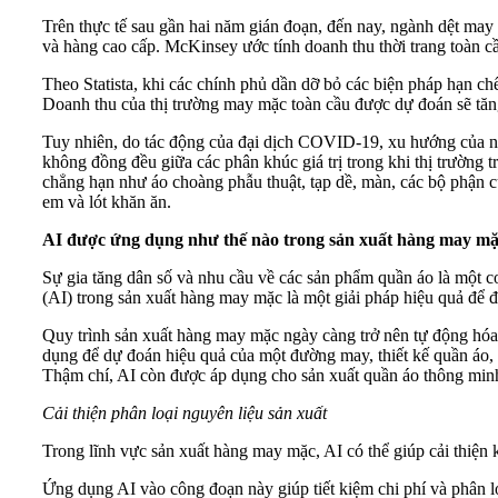
Trên thực tế sau gần hai năm gián đoạn, đến nay, ngành dệt may 
và hàng cao cấp. McKinsey ước tính doanh thu thời trang toàn
Theo Statista, khi các chính phủ dần dỡ bỏ các biện pháp hạn ch
Doanh thu của thị trường may mặc toàn cầu được dự đoán sẽ tă
Tuy nhiên, do tác động của đại dịch COVID-19, xu hướng của ngàn
không đồng đều giữa các phân khúc giá trị trong khi thị trường
chẳng hạn như áo choàng phẫu thuật, tạp dề, màn, các bộ phận c
em và lót khăn ăn.
AI được ứng dụng như thế nào trong sản xuất hàng may m
Sự gia tăng dân số và nhu cầu về các sản phẩm quần áo là một c
(AI) trong sản xuất hàng may mặc là một giải pháp hiệu quả để
Quy trình sản xuất hàng may mặc ngày càng trở nên tự động hóa 
dụng để dự đoán hiệu quả của một đường may, thiết kế quần áo, 
Thậm chí, AI còn được áp dụng cho sản xuất quần áo thông minh 
Cải thiện phân loại nguyên liệu sản xuất
Trong lĩnh vực sản xuất hàng may mặc, AI có thể giúp cải thiện 
Ứng dụng AI vào công đoạn này giúp tiết kiệm chi phí và phân 