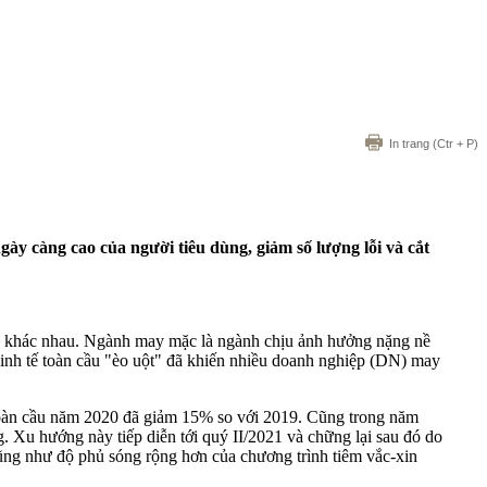
In trang
(Ctr + P)
ày càng cao của người tiêu dùng, giảm số lượng lỗi và cắt
h khác nhau. Ngành may mặc là ngành chịu ảnh hưởng nặng nề
 kinh tế toàn cầu "èo uột" đã khiến nhiều doanh nghiệp (DN) may
toàn cầu năm 2020 đã giảm 15% so với 2019. Cũng trong năm
 Xu hướng này tiếp diễn tới quý II/2021 và chững lại sau đó do
, cũng như độ phủ sóng rộng hơn của chương trình tiêm vắc-xin