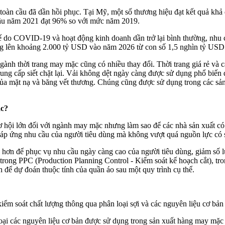
toàn cầu đã dần hồi phục. Tại Mỹ, một số thương hiệu đạt kết quả khả q
 cầu năm 2021 đạt 96% so với mức năm 2019.
ế do COVID-19 và hoạt động kinh doanh dần trở lại bình thường, nhu cầ
ng lên khoảng 2.000 tỷ USD vào năm 2026 từ con số 1,5 nghìn tỷ US
h thời trang may mặc cũng có nhiều thay đổi. Thời trang giá rẻ và cao 
 trung cấp siết chặt lại. Vải không dệt ngày càng được sử dụng phổ bi
ủa mặt nạ và băng vết thương. Chúng cũng được sử dụng trong các sản 
ặc?
ơ hội lớn đối với ngành may mặc nhưng làm sao để các nhà sản xuất có
 đáp ứng nhu cầu của người tiêu dùng mà không vượt quá nguồn lực có
hơn để phục vụ nhu cầu ngày càng cao của người tiêu dùng, giảm số lượ
trong PPC (Production Planning Control - Kiểm soát kế hoạch cắt), tro
để dự đoán thuộc tính của quần áo sau một quy trình cụ thể.
kiểm soát chất lượng thông qua phân loại sợi và các nguyên liệu cơ bản
loại các nguyên liệu cơ bản được sử dụng trong sản xuất hàng may mặc