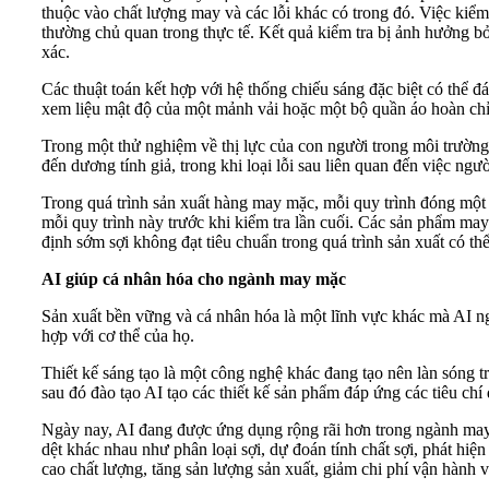
thuộc vào chất lượng may và các lỗi khác có trong đó. Việc kiể
thường chủ quan trong thực tế. Kết quả kiểm tra bị ảnh hưởng bởi 
xác.
Các thuật toán kết hợp với hệ thống chiếu sáng đặc biệt có thể 
xem liệu mật độ của một mảnh vải hoặc một bộ quần áo hoàn chỉn
Trong một thử nghiệm về thị lực của con người trong môi trường s
đến dương tính giả, trong khi loại lỗi sau liên quan đến việc người
Trong quá trình sản xuất hàng may mặc, mỗi quy trình đóng một
mỗi quy trình này trước khi kiểm tra lần cuối. Các sản phẩm may
định sớm sợi không đạt tiêu chuẩn trong quá trình sản xuất có thể 
AI giúp cá nhân hóa cho ngành may mặc
Sản xuất bền vững và cá nhân hóa là một lĩnh vực khác mà AI n
hợp với cơ thể của họ.
Thiết kế sáng tạo là một công nghệ khác đang tạo nên làn sóng t
sau đó đào tạo AI tạo các thiết kế sản phẩm đáp ứng các tiêu chí đ
Ngày nay, AI đang được ứng dụng rộng rãi hơn trong ngành may m
dệt khác nhau như phân loại sợi, dự đoán tính chất sợi, phát hiệ
cao chất lượng, tăng sản lượng sản xuất, giảm chi phí vận hành v