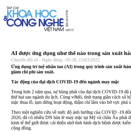
AI được ứng dụng như thế nào trong sản xuất h
Chuyển đổi số - Ngày đăng : 05:38, 15/03/2022
Ứng dụng trí tuệ nhân tao (AI) trong quy trình sản xuất hà
giảm chi phí sản xuất.
Tác động của đại dịch COVID-19 đến ngành may mặc
Trong hơn 2 năm qua, sự bùng phát của đại dịch COVID-19 đã 
thứ hai sau ngành du lịch. Cùng với
đó, tình trạng giãn cách xã 
mặc thua lỗ, tạm dừng hoạt động, thậm chí lâm vào bờ vực phá s
Theo một nghiên cứu về mức độ ảnh hưởng của COVID -19 đối v
2020, đã có nhiều DN bán lẻ may mặc tại Mỹ và châu Âu phải đệ 
kinh tế thế giới được cải thiện nhờ tình hình dịch bệnh được kiể
cộng đồng.