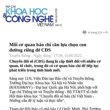
In trang
(Ctr + P)
Mỗi cơ quan báo chí cần lựa chọn con
đường riêng để CĐS
Truyền thông - Ngày đăng : 17:38, 11/06/2022
Chuyển đổi số (CĐS) đang là cấp thiết đối với nhiều cơ
quan, tổ chức, trong đó có cơ quan báo chí để tiếp tục
phát triển trong tình hình mới.
Sáng nay 11/6, Viện Đào tạo Báo chí và Truyền thông,
Trường Đại học Khoa học Xã hội và Nhân văn
(KHXH&NV) - Đại học Quốc gia Hà Nội, phối hợp với
Tạp chí Thông tin và Truyền thông - Bộ TT&TT tổ chức
Hội thảo khoa học "Chuyển đổi số báo chí Việt Nam -
Những vấn đề lý luận và thực tiễn".
Tham dự Hội thảo có nhà báo Lê Quốc Minh, Phó Trưởng