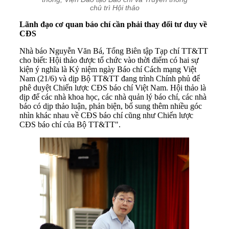
chủ trì Hội thảo
Lãnh đạo cơ quan báo chí cần phải thay đổi tư duy về
CĐS
Nhà báo Nguyễn Văn Bá, Tổng Biên tập Tạp chí TT&TT
cho biết: Hội thảo được tổ chức vào thời điểm có hai sự
kiện ý nghĩa là Kỷ niệm ngày Báo chí Cách mạng Việt
Nam (21/6) và dịp Bộ TT&TT đang trình Chính phủ để
phê duyệt Chiến lược CĐS báo chí Việt Nam. Hội thảo là
dịp để các nhà khoa học, các nhà quản lý báo chí, các nhà
báo có dịp thảo luận, phản biện, bổ sung thêm nhiều góc
nhìn khác nhau về CĐS báo chí cũng như Chiến lược
CĐS báo chí của Bộ TT&TT".