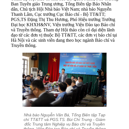
Ban Tuyên giáo Trung ương, Tổng Biên tập Báo Nhân
dân, Chủ tịch Hội Nhà báo Việt Nam; nhà báo Nguyễn
Thanh Lâm, Cục trưởng Cục Báo chí - Bộ TT&TT;
PGS,TS Đặng Thị Thu Hương, Phó Hiệu trưởng Trường
Đại học KHXH&NV, Viện trưởng Viện Đào tạo Báo chí
và Truyền thông. Tham dự Hội thảo còn có đại diện lãnh
đạo từ các đơn vị thuộc Bộ TT&TT, các đơn vị báo chí tại
Hà Nội và các sinh viên đang theo học ngành Báo chí và
Truyền thông.
Nhà báo Nguyễn Văn Bá, Tổng Biên tập Tạp
chí TT&TT và PGS.TS. Bùi Chí Trung - Giám
đốc Trung tâm Nghiệp vụ Báo chí và Truyền
thông, Viện Đào tạo Báo chí và Truyền thông