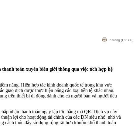
In trang
(Ctr + P)
 thanh toán xuyên biên giới thông qua việc tích hợp hệ
 tiềm năng. Hiện hợp tác kinh doanh quốc tế trong khu vực
ác giao dịch được thực hiện bằng các loại tiền tệ khác nhau.
ng trên thiết bị di động dành cho cả người bán và người tiêu
à chấp nhận thanh toán ngay lập tức bằng mã QR. Dịch vụ này
o thuận lợi cho hoạt động tài chính của các DN siêu nhỏ, nhỏ và
ng cách thúc đẩy sử dụng rộng rãi hơn khuôn khổ thanh toán