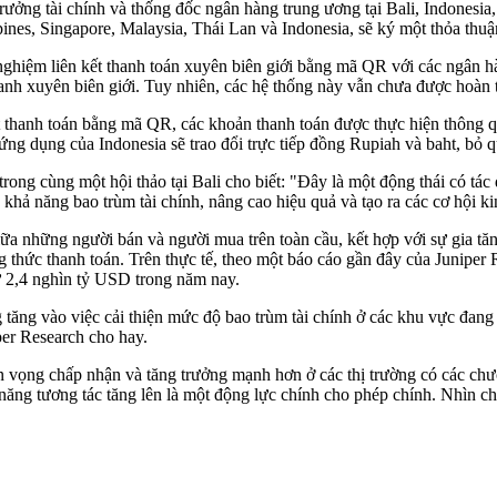
ưởng tài chính và thống đốc ngân hàng trung ương tại Bali, Indonesia
ppines, Singapore, Malaysia, Thái Lan và Indonesia, sẽ ký một thỏa thu
 nghiệm liên kết thanh toán xuyên biên giới bằng mã QR với các ngân
hanh xuyên biên giới. Tuy nhiên, các hệ thống này vẫn chưa được hoàn 
thanh toán bằng mã QR, các khoản thanh toán được thực hiện thông qu
ng dụng của Indonesia sẽ trao đổi trực tiếp đồng Rupiah và baht, bỏ q
ng cùng một hội thảo tại Bali cho biết: "Đây là một động thái có tác 
ện khả năng bao trùm tài chính, nâng cao hiệu quả và tạo ra các cơ hội
a những người bán và người mua trên toàn cầu, kết hợp với sự gia tăng
g thức thanh toán. Trên thực tế, theo một báo cáo gần đây của Juniper 
 2,4 nghìn tỷ USD trong năm nay.
 tăng vào việc cải thiện mức độ bao trùm tài chính ở các khu vực đang
iper Research cho hay.
iển vọng chấp nhận và tăng trưởng mạnh hơn ở các thị trường có các ch
 năng tương tác tăng lên là một động lực chính cho phép chính. Nhìn