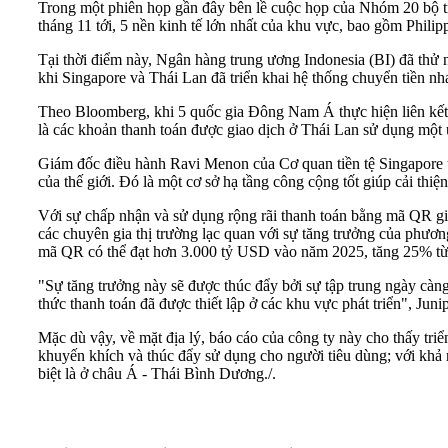
Trong một phiên họp gần đây bên lề cuộc họp của Nhóm 20 bộ tr
tháng 11 tới, 5 nền kinh tế lớn nhất của khu vực, bao gồm Phili
Tại thời điểm này, Ngân hàng trung ương Indonesia (BI) đã thử
khi Singapore và Thái Lan đã triển khai hệ thống chuyển tiền n
Theo Bloomberg, khi 5 quốc gia Đông Nam Á thực hiện liên kết 
là các khoản thanh toán được giao dịch ở Thái Lan sử dụng một ứ
Giám đốc điều hành Ravi Menon của Cơ quan tiền tệ Singapore tro
của thế giới. Đó là một cơ sở hạ tầng công cộng tốt giúp cải thi
Với sự chấp nhận và sử dụng rộng rãi thanh toán bằng mã QR giữ
các chuyên gia thị trường lạc quan với sự tăng trưởng của phươn
mã QR có thể đạt hơn 3.000 tỷ USD vào năm 2025, tăng 25% từ
"Sự tăng trưởng này sẽ được thúc đẩy bởi sự tập trung ngày càng
thức thanh toán đã được thiết lập ở các khu vực phát triển", Jun
Mặc dù vậy, về mặt địa lý, báo cáo của công ty này cho thấy tr
khuyến khích và thúc đẩy sử dụng cho người tiêu dùng; với khả
biệt là ở châu Á - Thái Bình Dương./.