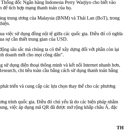
, Thống đốc Ngân hàng Indonesia Perry Warjiyo cho biết vào
ận để tích hợp mạng thanh toán của họ.
 hàng trung ương của Malaysia (BNM) và Thái Lan (BoT), trong
thiện.
a việc sử dụng đồng nội tệ giữa các quốc gia. Điều đó có nghĩa
ua sự cần thiết trung gian của USD.
động sâu sắc mà chúng ta có thể xây dựng đối với phần còn lại
 kinh doanh mới cho mọi công dân".
 sử dụng điện thoại thông minh và kết nối Internet nhanh hơn,
Research, chi tiêu toàn cầu bằng cách sử dụng thanh toán bằng
 phát triển và cung cấp các lựa chọn thay thế cho các phương
ương trình quốc gia. Điều đó chủ yếu là do các biện pháp nhằm
 chung, việc áp dụng mã QR đã được mở rộng khắp châu Á, đặc
TH