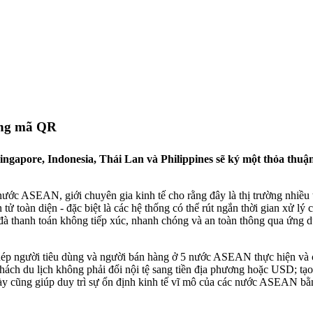
bằng mã QR
ngapore, Indonesia, Thái Lan và Philippines sẽ ký một thỏa thuận
 nước ASEAN, giới chuyên gia kinh tế cho rằng đây là thị trường nhiều
 toàn diện - đặc biệt là các hệ thống có thể rút ngắn thời gian xử lý c
đà thanh toán không tiếp xúc, nhanh chóng và an toàn thông qua ứng dụ
o phép người tiêu dùng và người bán hàng ở 5 nước ASEAN thực hiện v
 khách du lịch không phải đổi nội tệ sang tiền địa phương hoặc USD; tạ
ày cũng giúp duy trì sự ổn định kinh tế vĩ mô của các nước ASEAN bằ