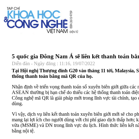
5 quốc gia Đông Nam Á sẽ liên kết thanh toán 
Diễn đàn - Ngày đăng : 11:16, 19/07/2022
Tại Hội nghị Thượng đỉnh G20 vào tháng 11 tới, Malaysia, Si
thống thanh toán bằng mã QR của họ.
Nhận định về triển vọng thanh toán số xuyên biên giới giữa các
ASEAN thường bị hạn chế do thiếu các hệ thống thanh toán điện tử
Công nghệ mã QR là giải pháp mới trong lĩnh vực tài chính, tạo 
dùng.
Vì vậy, dịch vụ liên kết thanh toán xuyên biên giới mới sẽ ch
mang lại lợi ích cho người dùng với chi phí giao dịch thấp hơn;
vừa (MSME) và DN trong lĩnh vực du lịch. Hình thức liên kết n
bằng nội tệ.