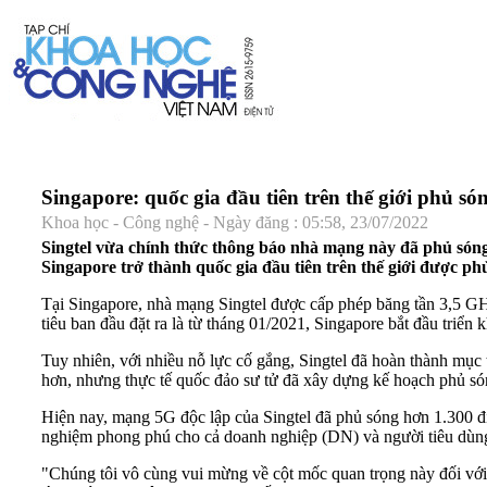
Singapore: quốc gia đầu tiên trên thế giới phủ s
Khoa học - Công nghệ - Ngày đăng : 05:58, 23/07/2022
Singtel vừa chính thức thông báo nhà mạng này đã phủ sóng
Singapore trở thành quốc gia đầu tiên trên thế giới được p
Tại Singapore, nhà mạng Singtel được cấp phép băng tần 3,5 G
tiêu ban đầu đặt ra là từ tháng 01/2021, Singapore bắt đầu tri
Tuy nhiên, với nhiều nỗ lực cố gắng, Singtel đã hoàn thành mục
hơn, nhưng thực tế quốc đảo sư tử đã xây dựng kế hoạch phủ sóng
Hiện nay, mạng 5G độc lập của Singtel đã phủ sóng hơn 1.300 địa 
nghiệm phong phú cho cả doanh nghiệp (DN) và người tiêu dùn
"Chúng tôi vô cùng vui mừng về cột mốc quan trọng này đối với 