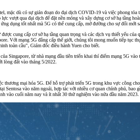
, mặc dù có sự gián đoạn do đại dịch COVID-19 và việc phong tỏa tác
nỗ lực vượt qua đại dịch để đặt nền móng và xây dựng cơ sở hạ tầng ho
c ứng dụng tốt nhất mà 5G có thể cung cấp, mở đường cho sự đổi mới sán
ự được cung cấp cơ sở hạ tầng quan trọng và các dịch vụ thiết yếu của
e. Với mạng 5G đẳng cấp thế giới, chúng tôi mong muốn tiếp tục thực 
 minh toàn cầu", Giám đốc điều hành Yuen cho biết.
5G của Singapore, từ nhà mạng đầu tiên triển khai thí điểm mạng 5G và
 lòng đất vào tháng 5/2022.
ệc thương mại hóa 5G. Để hỗ trợ phát triển 5G trong khu vực công cho
 tại Sentosa vào năm ngoái, hợp tác với nhiều cơ quan chính phủ, bao
hành vào cuối năm nay và ít nhất 30 thử nghiệm vào nửa đầu năm 2023.