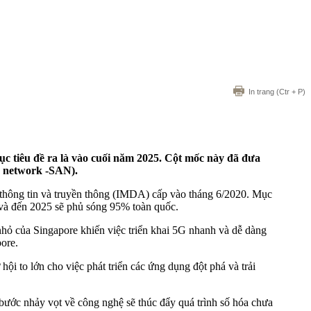
In trang
(Ctr + P)
c tiêu đề ra là vào cuối năm 2025. Cột mốc này đã đưa
e network -SAN).
thông tin và truyền thông (IMDA) cấp vào tháng 6/2020. Mục
% và đến 2025 sẽ phủ sóng 95% toàn quốc.
nhỏ của Singapore khiến việc triển khai 5G nhanh và dễ dàng
pore.
ội to lớn cho việc phát triển các ứng dụng đột phá và trải
 bước nhảy vọt về công nghệ sẽ thúc đẩy quá trình số hóa chưa