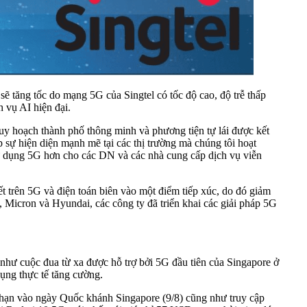
ẽ tăng tốc do mạng 5G của Singtel có tốc độ cao, độ trễ thấp
h vụ AI hiện đại.
uy hoạch thành phố thông minh và phương tiện tự lái được kết
 sự hiện diện mạnh mẽ tại các thị trường mà chúng tôi hoạt
sử dụng 5G hơn cho các DN và các nhà cung cấp dịch vụ viễn
iết trên 5G và điện toán biên vào một điểm tiếp xúc, do đó giảm
 Micron và Hyundai, các công ty đã triển khai các giải pháp 5G
 như cuộc đua từ xa được hỗ trợ bởi 5G đầu tiên của Singapore ở
dụng thực tế tăng cường.
 hạn vào ngày Quốc khánh Singapore (9/8) cũng như truy cập