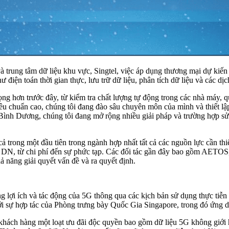
rung tâm dữ liệu khu vực, Singtel, việc áp dụng thương mại dự kiến s
iện toán thời gian thực, lưu trữ dữ liệu, phân tích dữ liệu và các dịc
 hơn trước đây, từ kiểm tra chất lượng tự động trong các nhà máy, q
êu chuẩn cao, chúng tôi đang đào sâu chuyên môn của mình và thiết lập
i Bình Dương, chúng tôi đang mở rộng nhiều giải pháp và trường hợp 
cả trong một đầu tiên trong ngành hợp nhất tất cả các nguồn lực cần th
c DN, từ chi phí đến sự phức tạp. Các đối tác gần đây bao gồm AETOS,
ả năng giải quyết vấn đề và ra quyết định.
 lợi ích và tác động của 5G thông qua các kịch bản sử dụng thực tiễn
với sự hợp tác của Phòng trưng bày Quốc Gia Singapore, trong đó ứng 
 khách hàng một loạt ưu đãi độc quyền bao gồm dữ liệu 5G không giới