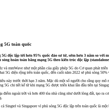
óng 5G toàn quốc
 5G độc lập tới hơn 95% quốc đảo sư tử, sớm hơn 3 năm so với mụ
hủ sóng hoàn toàn bằng mạng 5G theo kiến trúc độc lập (standalon
Hz và mmWave như một phần của giấy phép 5G do Cơ quan phát triển 
ển khai 5G diện rộng trên toàn quốc, đến cuối năm 2022 sẽ phủ sóng 50
 tiêu này trước thời hạn 3 năm. Mặc dù một số người cho rằng quy mô 
 5G chi tiết kể từ khi mạng 5G được triển khai lần đầu tiên tại Singa
điểm ngoài trời và hơn 400 tòa nhà cũng như dưới lòng đất, tạo ra cơ h
g.
cả Singtel và Singapore vì phủ sóng 5G độc lập trên toàn quốc là một