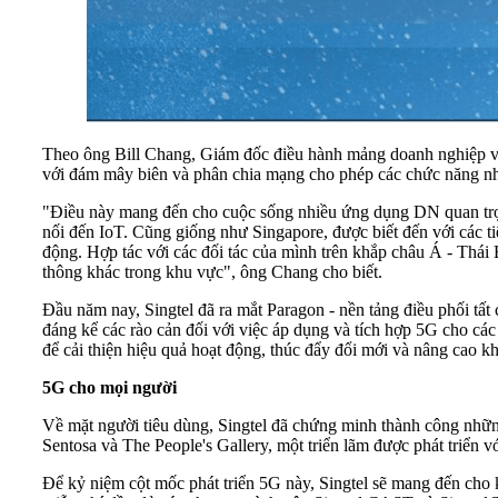
Theo ông Bill Chang, Giám đốc điều hành mảng doanh nghiệp và t
với đám mây biên và phân chia mạng cho phép các chức năng như đ
"Điều này mang đến cho cuộc sống nhiều ứng dụng DN quan trọng
nối đến IoT. Cũng giống như Singapore, được biết đến với các ti
động. Hợp tác với các đối tác của mình trên khắp châu Á - Thá
thông khác trong khu vực", ông Chang cho biết.
Đầu năm nay, Singtel đã ra mắt Paragon - nền tảng điều phối tất 
đáng kể các rào cản đối với việc áp dụng và tích hợp 5G cho cá
để cải thiện hiệu quả hoạt động, thúc đẩy đổi mới và nâng cao kh
5G cho mọi người
Về mặt người tiêu dùng, Singtel đã chứng minh thành công những
Sentosa và The People's Gallery, một triển lãm được phát triển 
Để kỷ niệm cột mốc phát triển 5G này, Singtel sẽ mang đến cho