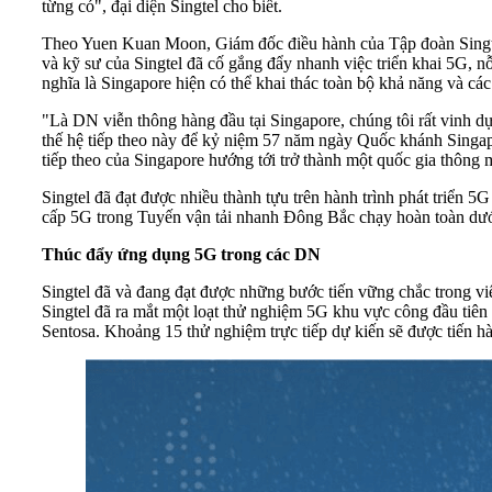
từng có", đại diện Singtel cho biết.
Theo Yuen Kuan Moon, Giám đốc điều hành của Tập đoàn Singtel
và kỹ sư của Singtel đã cố gắng đẩy nhanh việc triển khai 5G, 
nghĩa là Singapore hiện có thể khai thác toàn bộ khả năng và cá
"Là DN viễn thông hàng đầu tại Singapore, chúng tôi rất vinh d
thế hệ tiếp theo này để kỷ niệm 57 năm ngày Quốc khánh Singapor
tiếp theo của Singapore hướng tới trở thành một quốc gia thông
Singtel đã đạt được nhiều thành tựu trên hành trình phát triển 
cấp 5G trong Tuyến vận tải nhanh Đông Bắc chạy hoàn toàn dưới
Thúc đẩy ứng dụng 5G trong các DN
Singtel đã và đang đạt được những bước tiến vững chắc trong vi
Singtel đã ra mắt một loạt thử nghiệm 5G khu vực công đầu tiên
Sentosa. Khoảng 15 thử nghiệm trực tiếp dự kiến sẽ được tiến 