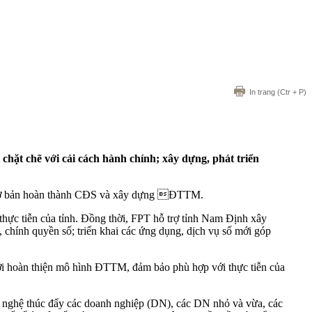
In trang
(Ctr + P)
hặt chẽ với cải cách hành chính; xây dựng, phát triển
h cơ bản hoàn thành CĐS và xây dựng ĐTTM.
ực tiễn của tỉnh. Đồng thời, FPT hỗ trợ tỉnh Nam Định xây
 chính quyền số; triển khai các ứng dụng, dịch vụ số mới góp
 tới hoàn thiện mô hình ĐTTM, đảm bảo phù hợp với thực tiễn của
công nghệ thúc đẩy các doanh nghiệp (DN), các DN nhỏ và vừa, các