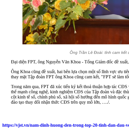
Ông Trần Lê Đoài: tỉnh cam kết 
Đại diện FPT, ông Nguyễn Văn Khoa - Tổng Giám đốc đề xuất, h
Ông Khoa cũng đề xuất, hai bên lựa chọn một số lĩnh vực ưu ti
thay mặt Tập đoàn FPT ông Khoa cũng cam kết, "FPT sẽ làm tốt n
Trong năm qua, FPT đã xúc tiến ký kết thoả thuận hợp tác CĐS 
thế mạnh công nghệ, kinh nghiệm CĐS của Tập đoàn và đặc thù kinh 
cột kinh tế số, chính phủ số, xã hội số hướng đến mô hình quốc g
đào tạo thay đổi nhận thức CĐS trên quy mô lớn, …./.
https://vjst.vn/nam-dinh-huong-den-trong-top-20-tinh-dan-dau-v