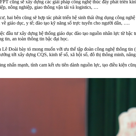
PT cũng sẽ xây dựng các giải pháp công nghệ thúc đẩy phát triển kinh 
hiệp, nông nghiệp, giao thông vận tải và logistics, …
cư, hai bên cũng sẽ hợp tác phát triển hệ sinh thái ứng dụng công nghệ
u về giáo dục, y tế; đào tạo kỹ năng số trực tuyến cho người dân, ….
ệc đầu tư xây dựng hệ thống giáo dục đào tạo nguồn nhân lực từ bậc t
tin, an toàn thông tin bậc đại học.
 Lê Đoài bày tỏ mong muốn với ưu thế tập đoàn công nghệ thông tin (
hướng tới xây dựng CQS, kinh tế số, xã hội số, đô thị thông minh, nân
 nhấn mạnh, tỉnh cam kết ưu tiên dành nguồn lực, tạo điều kiện cũn