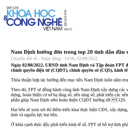
Nam Định hướng đến trong top 20 tỉnh dẫn đầu
Chuyển đổi số - Ngày đăng : 19:06, 02/08/2022
Ngày 02/08/2022, UBND tỉnh Nam Định và Tập đoàn FPT đã ký
chính quyền điện tử (CQĐT), chính quyền số (CQS), kinh tế
Thỏa thuận hợp tác hướng đến mục tiêu Nam Định luôn nằm tr
Theo đó, FPT sẽ đồng hành cùng tỉnh Nam Định xây dựng các vă
dựng, hoàn thiện cơ sở hạ tầng số, nền tảng số; phát triển các 
phần giúp Nam Định sớm hoàn thiện CQĐT hướng tới CQS.
Hai bên sẽ xem xét thí điểm triển khai thực hiện CĐS, xây dựng
tỉnh và nguồn lực hai bên.
Ở khía cạnh thúc đẩy phát triển kinh tế số, FPT sẽ hỗ trợ tỉnh 