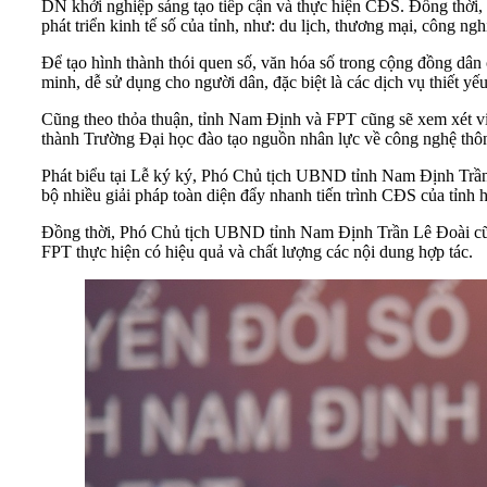
DN khởi nghiệp sáng tạo tiếp cận và thực hiện CĐS. Đồng thời, F
phát triển kinh tế số của tỉnh, như: du lịch, thương mại, công ng
Để tạo hình thành thói quen số, văn hóa số trong cộng đồng dân 
minh, dễ sử dụng cho người dân, đặc biệt là các dịch vụ thiết yế
Cũng theo thỏa thuận, tỉnh Nam Định và FPT cũng sẽ xem xét vi
thành Trường Đại học đào tạo nguồn nhân lực về công nghệ thông 
Phát biểu tại Lễ ký ký, Phó Chủ tịch UBND tỉnh Nam Định Trần
bộ nhiều giải pháp toàn diện đẩy nhanh tiến trình CĐS của tỉnh 
Đồng thời, Phó Chủ tịch UBND tỉnh Nam Định Trần Lê Đoài cũng
FPT thực hiện có hiệu quả và chất lượng các nội dung hợp tác.