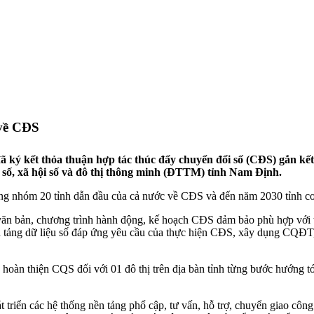
 về CĐS
 kết thỏa thuận hợp tác thúc đẩy chuyển đổi số (CĐS) gắn kết c
 số, xã hội số và đô thị thông minh (ĐTTM) tỉnh Nam Định.
ong nhóm 20 tỉnh dẫn đầu của cả nước về CĐS và đến năm 2030 tỉn
n bản, chương trình hành động, kế hoạch CĐS đảm bảo phù hợp với th
nền tảng dữ liệu số đáp ứng yêu cầu của thực hiện CĐS, xây dụng CQĐT,
, hoàn thiện CQS đối với 01 đô thị trên địa bàn tỉnh từng bước hướng
phát triển các hệ thống nền tảng phổ cập, tư vấn, hỗ trợ, chuyển giao 