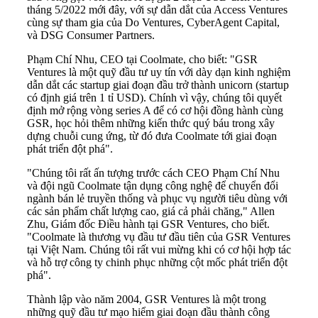
tháng 5/2022 mới đây, với sự dẫn dắt của Access Ventures
cùng sự tham gia của Do Ventures, CyberAgent Capital,
và DSG Consumer Partners.
Phạm Chí Nhu, CEO tại Coolmate, cho biết: "GSR
Ventures là một quỹ đầu tư uy tín với dày dạn kinh nghiệm
dẫn dắt các startup giai đoạn đầu trở thành unicorn (startup
có định giá trên 1 tỉ USD). Chính vì vậy, chúng tôi quyết
định mở rộng vòng series A để có cơ hội đồng hành cùng
GSR, học hỏi thêm những kiến thức quý báu trong xây
dựng chuỗi cung ứng, từ đó đưa Coolmate tới giai đoạn
phát triển đột phá".
"Chúng tôi rất ấn tượng trước cách CEO Phạm Chí Nhu
và đội ngũ Coolmate tận dụng công nghệ để chuyển đổi
ngành bán lẻ truyền thống và phục vụ người tiêu dùng với
các sản phẩm chất lượng cao, giá cả phải chăng," Allen
Zhu, Giám đốc Điều hành tại GSR Ventures, cho biết.
"Coolmate là thương vụ đầu tư đầu tiên của GSR Ventures
tại Việt Nam. Chúng tôi rất vui mừng khi có cơ hội hợp tác
và hỗ trợ công ty chinh phục những cột mốc phát triển đột
phá".
Thành lập vào năm 2004, GSR Ventures là một trong
những quỹ đầu tư mạo hiểm giai đoạn đầu thành công