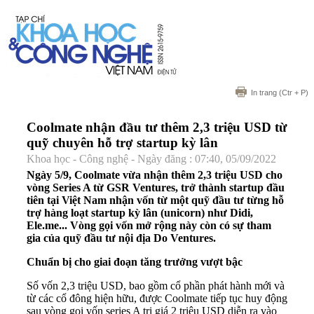
In trang
(Ctr + P)
Coolmate nhận đầu tư thêm 2,3 triệu USD từ
quỹ chuyên hỗ trợ startup kỳ lân
Khoa học - Công nghệ - Ngày đăng : 07:40, 05/09/2022
Ngày 5/9, Coolmate vừa nhận thêm 2,3 triệu USD cho
vòng Series A từ GSR Ventures, trở thành startup đầu
tiên tại Việt Nam nhận vốn từ một quỹ đầu tư từng hỗ
trợ hàng loạt startup kỳ lân (unicorn) như Didi,
Ele.me... Vòng gọi vốn mở rộng này còn có sự tham
gia của quỹ đầu tư nội địa Do Ventures.
Chuẩn bị cho giai đoạn tăng trưởng vượt bậc
Số vốn 2,3 triệu USD, bao gồm cổ phần phát hành mới và
từ các cổ đông hiện hữu, được Coolmate tiếp tục huy động
sau vòng gọi vốn series A trị giá 2 triệu USD diễn ra vào