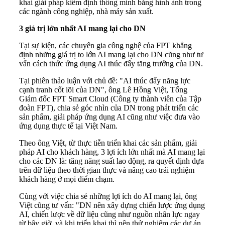
khai giải pháp kiểm định thông minh bằng hình ảnh trong
các ngành công nghiệp, nhà máy sản xuất.
3 giá trị lớn nhất AI mang lại cho DN
Tại sự kiện, các chuyên gia công nghệ của FPT khẳng
định những giá trị to lớn AI mang lại cho DN cũng như tư
vấn cách thức ứng dụng AI thúc đẩy tăng trưởng của DN.
Tại phiên thảo luận với chủ đề: "AI thúc đẩy năng lực
cạnh tranh cốt lõi của DN", ông Lê Hồng Việt, Tổng
Giám đốc FPT Smart Cloud (Công ty thành viên của Tập
đoàn FPT), chia sẻ góc nhìn của DN trong phát triển các
sản phẩm, giải pháp ứng dụng AI cũng như việc đưa vào
ứng dụng thực tế tại Việt Nam.
Theo ông Việt, từ thực tiễn triển khai các sản phẩm, giải
pháp AI cho khách hàng, 3 lợi ích lớn nhất mà AI mang lại
cho các DN là: tăng năng suất lao động, ra quyết định dựa
trên dữ liệu theo thời gian thực và nâng cao trải nghiệm
khách hàng ở mọi điểm chạm.
Cùng với việc chia sẻ những lợi ích do AI mang lại, ông
Việt cũng tư vấn: "DN nên xây dựng chiến lược ứng dụng
AI, chiến lược về dữ liệu cũng như nguồn nhân lực ngay
từ bây giờ, và khi triển khai thì nên thử nghiệm các dự án