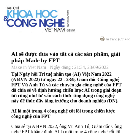
In trang
(Ctr + P)
AI sẽ được đưa vào tất cả các sản phẩm, giải
pháp Made by FPT
Make in Viet Nam - Ngày đăng : 21:34, 23/09/2022
Tại Ngày hội Trí tuệ nhân tạo (AI) Việt Nam 2022
(AI4VN 2022) từ ngày 22 - 23/9, Giám đốc Công nghệ
FPT Vũ Anh Tú và các chuyên gia công nghệ của FPT
đã chia sẻ về định hướng chiến lược AI trong giai đoạn
tới cũng như tư vấn cách thức ứng dụng công nghệ
này để thúc đẩy tăng trưởng cho doanh nghiệp (DN).
AI là một trong 4 công nghệ cốt lõi trong chiến lược
công nghệ của FPT
Chia sẻ tại AI4VN 2022, ông Vũ Anh Tú, Giám đốc Công
nghệ FPT khẳng định, AI là một trong 4 công nghệ cốt lõi