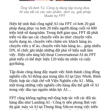
Ông Vũ Anh Tú: Công ty đang tập trung đưa
AI vào tất cả các sản phẩm, dịch vụ, giải pháp
Made by FPT.
Hiện hệ sinh thái công nghệ AI của FPT có hơn 20 giải
pháp đang phục vụ hơn 20 triệu người dùng cuối và 600
triệu lượt sử dụng/năm. Trong thời gian qua, FPT đã phát
triển và đào tạo các chuyên viên ảo như: chuyên viên
tuyển dụng ảo, chuyên viên chăm sóc khách hàng ảo,
chuyên viên y tế ảo, chuyên viên bán hàng ảo... giúp nhiều
DN, tổ chức ghi nhận những đột phá về hiệu suất làm
việc. Hiện nền tảng hội thoại Conversational AI do FPT
phát triển có thể thực hiện 120 triệu tin nhắn và cuộc
gọi/tháng.
Tập đoàn cũng đang đẩy mạnh việc hình thành cộng đồng
nghiên cứu AI thông qua trung tâm AI tại Quy Nhơn, Bình
Định; hợp tác chặt chẽ với Viện Nghiên cứu AI - Mila,
một trong những viện nghiên cứu hàng đầu thế giới về AI
trong việc đào tạo nguồn nhân lực AI…
FPT cũng không ngừng mở rộng hợp tác với các đối tác
hàng đầu như Landing AI - Công ty tiên phong lĩnh vực
thị giác máy và AI tại Thung lũng Silicon trong việc triển