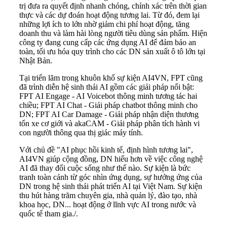
trị đưa ra quyết định nhanh chóng, chính xác trên thời gian
thực và các dự đoán hoạt động tương lai. Từ đó, đem lại
những lợi ích to lớn nhờ giảm chi phí hoạt động, tăng
doanh thu và làm hài lòng người tiêu dùng sản phẩm. Hiện
công ty đang cung cấp các ứng dụng AI để đảm bảo an
toàn, tối ưu hóa quy trình cho các DN sản xuất ô tô lớn tại
Nhật Bản.
Tại triển lãm trong khuôn khổ sự kiện AI4VN, FPT cũng
đã trình diễn hệ sinh thái AI gồm các giải pháp nổi bật:
FPT AI Engage - AI Voicebot thông minh tương tác hai
chiều; FPT AI Chat - Giải pháp chatbot thông minh cho
DN; FPT AI Car Damage - Giải pháp nhận diện thương
tổn xe cơ giới và akaCAM - Giải pháp phân tích hành vi
con người thông qua thị giác máy tính.
Với chủ đề "AI phục hồi kinh tế, định hình tương lai",
AI4VN giúp cộng đồng, DN hiểu hơn về việc công nghệ
AI đã thay đổi cuộc sống như thế nào. Sự kiện là bức
tranh toàn cảnh từ góc nhìn ứng dụng, sự hưởng ứng của
DN trong hệ sinh thái phát triển AI tại Việt Nam. Sự kiện
thu hút hàng trăm chuyên gia, nhà quản lý, đào tạo, nhà
khoa học, DN... hoạt động ở lĩnh vực AI trong nước và
quốc tế tham gia./.