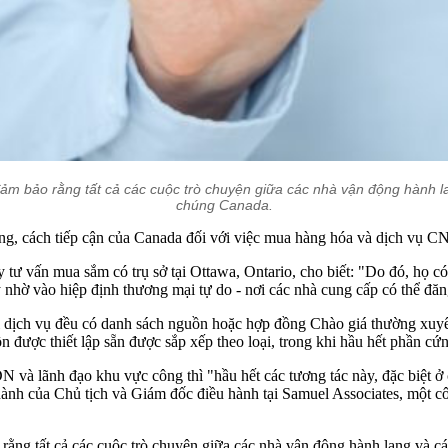
m bảo rằng tất cả các cuộc trò chuyện giữa các nhà vận động hành la
chúng Canada.
ng, cách tiếp cận của Canada đối với việc mua hàng hóa và dịch vụ CN
ư vấn mua sắm có trụ sở tại Ottawa, Ontario, cho biết: "Do đó, họ có
nhờ vào hiệp định thương mại tự do - nơi các nhà cung cấp có thể đă
 dịch vụ đều có danh sách nguồn hoặc hợp đồng Chào giá thường xuyê
 được thiết lập sẵn được sắp xếp theo loại, trong khi hầu hết phần 
N và lãnh đạo khu vực công thì "hầu hết các tương tác này, đặc biệt 
hành của Chủ tịch và Giám đốc điều hành tại Samuel Associates, một côn
ằng tất cả các cuộc trò chuyện giữa các nhà vận động hành lang và c