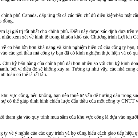
nh phủ Canada, đáp ứng tất cả các tiêu chí đủ điều kiện/bảo mật cần t
p đồng.
 lại giá trị tốt nhất cho chính phủ. Điều này được xác định dựa trên vi
n nhắc xem xét về kinh tế trong khuôn khổ các Chương trình Lợi ích Cô
 về cơ bản lớn hơn khả năng và kinh nghiệm hiện có của công ty bạn, 
 vào các gói thầu mà công ty bạn đã có kinh nghiệm thực hiện và có q
an. Chu kỳ bán hàng của chính phủ dài hơn nhiều so với chu kỳ kinh d
h, bởi vì điều đó sẽ không xảy ra. Tương tự như vậy, các nhà cung cấp
h toán có thể là rất lâu.
hu vực công, nếu không, bạn nên thuê tư vấn để hướng dẫn trong suốt 
 sự có thể giúp định hình chiến lược đấu thầu của một công ty CNTT v
ới tham gia vào quy trình mua sắm của khu vực công là dựa vào người
 ty về ý nghĩa của các quy trình và họ cũng hiểu cách giao tiếp hiệu