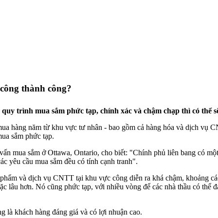
 công thành công?
quy trình mua sắm phức tạp, chính xác và chậm chạp thì có thể 
 mua hàng năm từ khu vực tư nhân - bao gồm cả hàng hóa và dịch vụ C
mua sắm phức tạp.
ấn mua sắm ở Ottawa, Ontario, cho biết: "Chính phủ liên bang có một
ác yêu cầu mua sắm đều có tính cạnh tranh".
phẩm và dịch vụ CNTT tại khu vực công diễn ra khá chậm, khoảng các
ặc lâu hơn. Nó cũng phức tạp, với nhiều vòng để các nhà thầu có thể 
g là khách hàng đáng giá và có lợi nhuận cao.