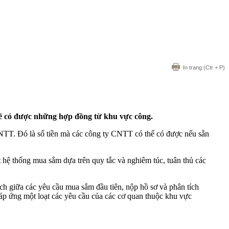
In trang
(Ctr + P)
sẽ có được những hợp đồng từ khu vực công.
NTT. Đó là số tiền mà các công ty CNTT có thể có được nếu sẵn
 hệ thống mua sắm dựa trên quy tắc và nghiêm túc, tuân thủ các
h giữa các yêu cầu mua sắm đầu tiên, nộp hồ sơ và phân tích
đáp ứng một loạt các yêu cầu của các cơ quan thuộc khu vực