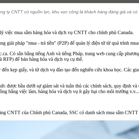
ông ty CNTT có nguồn lực, khu vực công là khách hàng đáng giá và có 
ử lý việc mua sắm hàng hóa và dịch vụ CNTT cho chính phủ Canada.
ng giải pháp "mua - trả tiền" (P2P) để quản lý điện tử từ quá trình mu
.ca. Có sẵn bằng tiếng Anh và tiếng Pháp, trang web cung cấp phương
là RFP) để bán hàng hóa và dịch vụ cụ thể.
ến kẹp giấy, và từ dịch vụ đào tạo đến nghiên cứu khoa học. Các gia
c được bầu dưới sự giám sát và tuân thủ các chính sách, quy định và 
ng bằng việc làm, hàng hóa và dịch vụ ít gây hại cho môi trường v.v...
hạ tầng CNTT của Chính phủ Canada, SSC có danh sách mua sắm CNTT