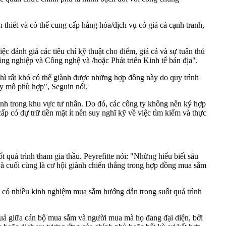
hiết và có thể cung cấp hàng hóa/dịch vụ có giá cả cạnh tranh,
ệc đánh giá các tiêu chí kỹ thuật cho điểm, giá cả và sự tuân thủ
ng nghiệp và Công nghệ và /hoặc Phát triển Kinh tế bản địa".
thì rất khó có thể giành được những hợp đồng này do quy trình
uy mô phù hợp", Seguin nói.
oanh trong khu vực tư nhân. Do đó, các công ty không nên ký hợp
 có dự trữ tiền mặt ít nên suy nghĩ kỹ về việc tìm kiếm và thực
quá trình tham gia thầu. Peyrefitte nói: "Những hiểu biết sâu
à cuối cùng là cơ hội giành chiến thắng trong hợp đồng mua sắm
 có nhiều kinh nghiệm mua sắm hướng dẫn trong suốt quá trình
 quả giữa cán bộ mua sắm và người mua mà họ đang đại diện, bởi