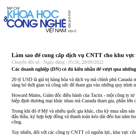
Làm sao để cung cấp dịch vụ CNTT cho khu vực
Chuyển đổi số - Ngày đăng : 05:56, 28/09/2022
Các doanh nghiệp (DN) có đủ kiên nhẫn để vượt qua những 
20 tỷ USD là giá trị hàng hóa và dịch vụ mà chính phủ Canada
sàng bỏ thời gian và công sức để tham gia vào những quy trình 
Howard Mains, Giám đốc điều hành của Tactix - một công ty tư v
hiệp định thương mại khác nhau mà Canada tham gia, phần lớn c
Trong khi đó ở Mỹ và nhiều quốc gia khác, chu kỳ mua sắm sản 
đấu thầu, ký hợp hợp đồng và thanh toán kéo dài đến hai năm ho
công.
Tuy nhiên, đối với các công ty CNTT có nguồn lực, khu vực côn