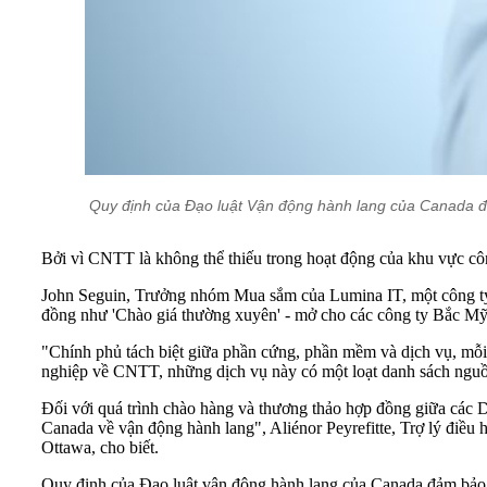
Quy định của Đạo luật Vận động hành lang của Canada đả
Bởi vì CNTT là không thể thiếu trong hoạt động của khu vực cô
John Seguin, Trưởng nhóm Mua sắm của Lumina IT, một công ty t
đồng như 'Chào giá thường xuyên' - mở cho các công ty Bắc Mỹ 
"Chính phủ tách biệt giữa phần cứng, phần mềm và dịch vụ, mỗi
nghiệp về CNTT, những dịch vụ này có một loạt danh sách nguồn
Đối với quá trình chào hàng và thương thảo hợp đồng giữa các D
Canada về vận động hành lang", Aliénor Peyrefitte, Trợ lý điều 
Ottawa, cho biết.
Quy định của Đạo luật vận động hành lang của Canada đảm bảo r