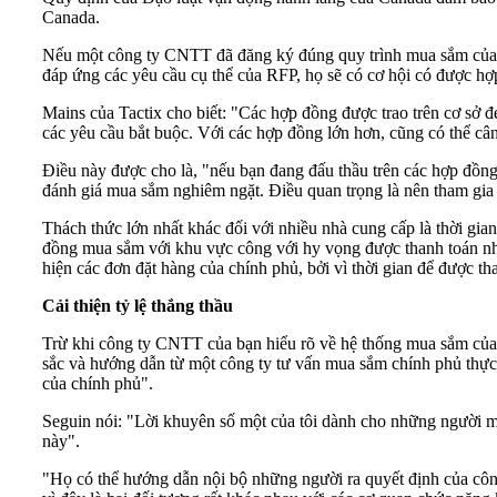
Canada.
Nếu một công ty CNTT đã đăng ký đúng quy trình mua sắm của chí
đáp ứng các yêu cầu cụ thể của RFP, họ sẽ có cơ hội có được hợ
Mains của Tactix cho biết: "Các hợp đồng được trao trên cơ sở đem
các yêu cầu bắt buộc. Với các hợp đồng lớn hơn, cũng có thể câ
Điều này được cho là, "nếu bạn đang đấu thầu trên các hợp đồng
đánh giá mua sắm nghiêm ngặt. Điều quan trọng là nên tham gia
Thách thức lớn nhất khác đối với nhiều nhà cung cấp là thời gi
đồng mua sắm với khu vực công với hy vọng được thanh toán nhan
hiện các đơn đặt hàng của chính phủ, bởi vì thời gian để được than
Cải thiện tỷ lệ thắng thầu
Trừ khi công ty CNTT của bạn hiểu rõ về hệ thống mua sắm của k
sắc và hướng dẫn từ một công ty tư vấn mua sắm chính phủ thực
của chính phủ".
Seguin nói: "Lời khuyên số một của tôi dành cho những người m
này".
"Họ có thể hướng dẫn nội bộ những người ra quyết định của công