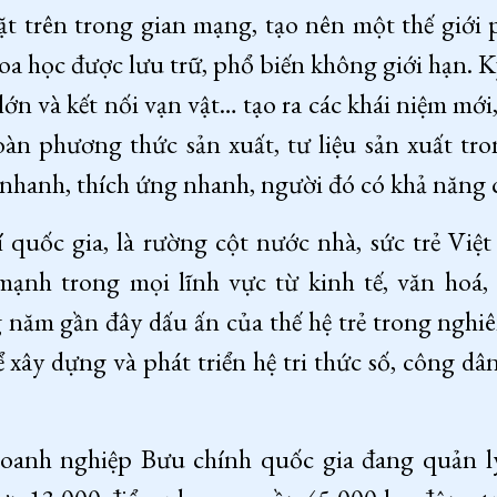
t trên trong gian mạng, tạo nên một thế giới 
hoa học được lưu trữ, phổ biến không giới hạn.
 lớn và kết nối vạn vật… tạo ra các khái niệm mớ
toàn phương thức sản xuất, tư liệu sản xuất tro
i nhanh, thích ứng nhanh, người đó có khả năng 
í quốc gia, là rường cột nước nhà, sức trẻ Vi
nh trong mọi lĩnh vực từ kinh tế, văn hoá, 
g năm gần đây dấu ấn của thế hệ trẻ trong nghiê
 xây dựng và phát triển hệ tri thức số, công dân
oanh nghiệp Bưu chính quốc gia đang quản 