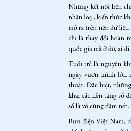
Những kết nối bền chặ
nhân loại, kiến thức k
mở ra trên nền dữ liệu
chí là thay đổi hoàn 
quốc gia mà ở đó, ai đ
Tuổi trẻ là nguyên kh
ngày vươn mình lớn mạ
thuật. Đặc biệt, nhữn
khai các nền tảng số để
số là vô cùng đậm nét.
Bưu điện Việt Nam, d