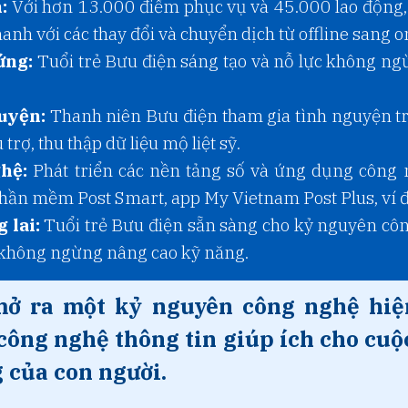
:
Với hơn 13.000 điểm phục vụ và 45.000 lao động, 
anh với các thay đổi và chuyển dịch từ offline sang o
ứng:
Tuổi trẻ Bưu điện sáng tạo và nỗ lực không ngừ
uyện:
Thanh niên Bưu điện tham gia tình nguyện t
rợ, thu thập dữ liệu mộ liệt sỹ.
hệ:
Phát triển các nền tảng số và ứng dụng công 
ần mềm Post Smart, app My Vietnam Post Plus, ví đi
 lai:
Tuổi trẻ Bưu điện sẵn sàng cho kỷ nguyên côn
à không ngừng nâng cao kỹ năng.
mở ra một kỷ nguyên công nghệ hiện
ông nghệ thông tin giúp ích cho cuộc
 của con người.