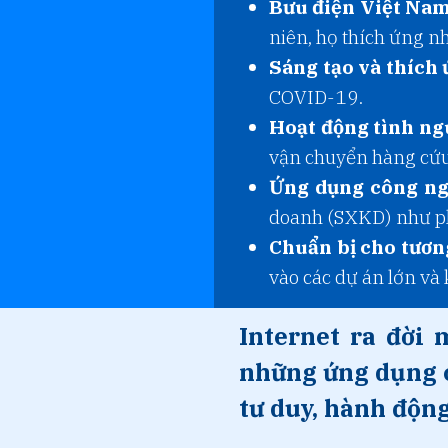
Bưu điện Việt Nam
niên, họ thích ứng nh
Sáng tạo và thích 
COVID-19.
Hoạt động tình ng
vận chuyển hàng cứu t
Ứng dụng công ng
doanh (SXKD) như ph
Chuẩn bị cho tương
vào các dự án lớn v
Internet ra đời 
những ứng dụng c
tư duy, hành động