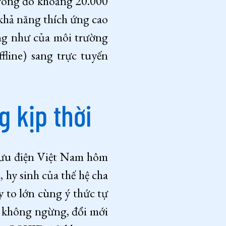
trong đó khoảng 20.000
 khả năng thích ứng cao
ũng như của môi trường
fline) sang trực tuyến
 kịp thời
 Bưu điện Việt Nam hôm
 hy sinh của thế hệ cha
y to lớn cùng ý thức tự
i không ngừng, đổi mới