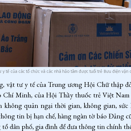
tư y tế của các tổ chức và các nhà hảo tâm được tuổi trẻ Bưu điện vận
g, vật tư y tế của Trung ương Hội Chữ thập đ
hí Minh, của Hội Thầy thuốc trẻ Việt Nam v
n không quản ngại thời gian, không gian, sứ
thông tin bị hạn chế, hàng ngàn tờ báo Đảng
 tổ dân phố, gia đình để đưa thông tin chính th