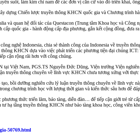
yên suốt, làm kim chỉ nam để các đơn vị căn cứ vào đó triển khai, ôn
ệc xây dựng Chiến lược truyền thông KHCN quốc gia và Chương trình h
ia và quan hệ đối tác của Questacon (Trung tâm Khoa học và Công ng
 cấp quốc gia - hành động cấp địa phương, gắn kết cộng đồng, đưa ra 
ng nghệ Indonesia, chia sẻ thành công của Indonesia về truyền thô
ng KHCN dựa vào việc phát triển các phương tiện đại chúng ICT: Thiết
iếp cận rộng rãi hơn với công chúng.
CN tại Việt Nam, PGS.TS Nguyễn Đức Dũng, Viện trưởng Viện nghiên 
luận truyền thông chuyên về lĩnh vực KHCN chưa tương xứng với thực t
o, bồi dưỡng nghiên cứu lý luận truyền thông chuyên về lĩnh vực này
rong chương trình học với lượng thời gian và kiến thức sâu hơn để đá
c phương thức triển lãm, bảo tàng, diễn đàn… để tiếp cận giới trẻ từ 
ầu tư hạ tầng truyền thông KHCN như bảo tàng khoa học, công viên khoa
-gia-50769.html