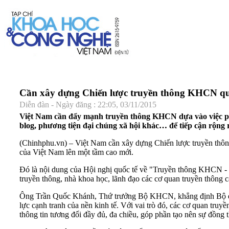
Cần xây dựng Chiến lược truyền thông KHCN qu
Diễn đàn - Ngày đăng : 22:05, 03/11/2015
Việt Nam cần đẩy mạnh truyền thông KHCN dựa vào việc phát t
blog, phương tiện đại chúng xã hội khác… để tiếp cận rộng 
(Chinhphu.vn) – Việt Nam cần xây dựng Chiến lược truyền thôn
của Việt Nam lên một tầm cao mới.
Đó là nội dung của Hội nghị quốc tế về "Truyền thông KHCN - C
truyền thông, nhà khoa học, lãnh đạo các cơ quan truyền thông 
Ông Trần Quốc Khánh, Thứ trưởng Bộ KHCN, khẳng định Bộ đã x
lực cạnh tranh của nền kinh tế. Với vai trò đó, các cơ quan tr
thông tin tương đối đầy đủ, đa chiều, góp phần tạo nên sự đồn