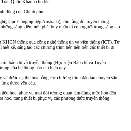
g Trần Quốc Khánh cho biết.
ành động của Chính phủ.
hệ, Cục Công nghiệp Australia), cho rằng để truyền thông
những sáng kiến mới, phát huy nhân tố con người trong sáng tạo
ng KHCN thông qua công nghệ thông tin và viễn thông (ICT). Từ
 kế, sáng tạo các chương trình tiên tiến trên các thiết bị di
cứu báo chí và truyền thông (Học viện Báo chí và Tuyên
rạng của hệ thống báo chí hiện nay.
 và được cụ thể hóa bằng các chương trình đào tạo chuyên sâu
p ứng được yêu cầu.
cấp tiểu học, phục vụ mọi đối tượng; quan tâm đúng mức hơn đến
 học, trang thiết bị phục vụ các phương thức truyền thông.