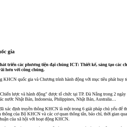
ốc gia
riển các phương tiện đại chúng ICT: Thiết kế, sáng tạo các chươn
rãi hơn với công chúng.
g KHCN quốc gia và Chương trình hành động với mục tiêu phát huy t
hiến lược và hành động" được tổ chức tại TP. Đà Nẵng trong 2 ngày 9-
các nước Nhật Bản, Indonesia, Philippines, Nhật Bản, Australia…
ác định truyền thông KHCN là một trong 6 giải pháp chủ yếu để th
uyền thông của Bộ KHCN và các cơ quan thông tấn, báo chí, thời gian 
g thuận của xã hội với hoạt động KHCN.