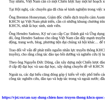
Tuy nhiên, Việt Nam cần có một Chiến lược hay một kế hoạch xu
Tại Hội nghị, các chuyên gia đã chia sẻ kinh nghiệm trong vi
Ông Brenton Honeyman, Giám đốc chiến dịch truyền cảm Austral
KHCN tại Việt Nam phát triển, cần có những khung chương trình
KHCN, nhất là học sinh, sinh viên.
Ông Hendro Sadoso, Kỹ sư cao cấp Cục Đánh giá và Ứng dụng cô
đó, ông Hendro Sadoso cho rằng Việt Nam cần đẩy mạnh truyền thô
động, trang web, blog, phương tiện đại chúng xã hội khác… để t
Trao đổi về vấn đề phát triển nguồn nhân lực truyền thông KH
truyền), cho rằng công tác đào tạo bồi dưỡng và nghiên cứu lý 
Theo ông Nguyễn Đức Dũng, cần xây dựng một Chiến lược đào tạ
ở cấp độ đại học và sau đại học, xây dựng chuyên đề về KHCN t
Ngoài ra, các đại biểu cũng đóng góp ý kiến về việc phổ biến cá
công tác nghiên cứu, đào tạo và hợp tác trong và ngoài nước; đ
https://vjst.vn/can-xay-dung-chien-luoc-truyen-thong-khcn-quoc