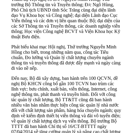
trưởng Bộ Thông tin và Truyền thông; Đ/c Ngô Hùng,
Phó Chủ tịch UBND tỉnh Sóc Trăng cùng đại diện lãnh
đạo Vụ Khoa học và Công nghệ; đại diện Lãnh đạo Cục
Viễn thông và các đơn vị liên quan thuộc Bộ; đại diện của
các Sở Thông tin và Truyền thông, các doanh nghiệp viễn
thông; Học viện Công nghệ BCVT và Viện Khoa học Kỹ
thuật Bưu điện.
Phát biểu khai mạc Hội nghị, Thứ trưởng Nguyễn Minh
Hồng cho biết, trong những năm qua, công tác Tiêu
chuẩn, Đo lường và Quản lý chất lượng chuyên ngành
thông tin và truyền thông đã được đẩy mạnh và ngày càng
đi vào nề nếp.
Đến nay, Bộ đã xây dựng, ban hành trên 100 QCVN, đề
nghị Bộ KHCN công bố gần 100 TCVN bao trùm các
lĩnh vực: bưu chính, xuất bản, viễn thông, Internet, công
nghệ thông tin, phát thanh và truyền hình. Đối với công
tác quản lý chất lượng, Bộ TT&TT cũng đã ban hành
nhiều văn bản nhằm thực hiện công tác quản lý nhà nước
đối với chất lượng sản phẩm, hàng hóa chuyên ngành; quy
định về kiểm định thiết bị viễn thông và đài vô tuyến điện;
về quản lý chất lượng dịch vụ viễn thông. Bộ trưởng Bộ
TTTT đã ban hành Chỉ thị số 16/CT-BTTTT ngày
07/04/2014 về tăng cường quản lý và nâng cao chất lượng