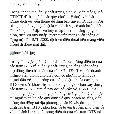
dịch vụ viễn thông.
Trong lĩnh vực quản lý chất lượng dịch vụ viễn thông, Bộ
TT&TT đã ban hành các quy chuẩn kỹ thuật về chất
lượng dịch vụ viễn thông để đảm bảo quyền lợi của người
sử dụng dịch vụ, đặc biệt là các dịch vụ có ảnh hưởng lớn
đến xã hội như dịch vụ truy nhập Internet băng rộng cố
định, dịch vụ truy nhập Internet trên mạng viễn thông di
động mặt đất IMT-2000, dịch vụ điện thoại trên mạng viễn
thông di động mặt đất.
Trong lĩnh vực quản lý an toàn bức xạ trường điện từ của
các trạm BTS và quản lý chất lượng hạ tầng viễn thông
thụ động, theo báo cáo của các Sở TT&TT và các doanh
nghiệp viễn thông cho thấy còn có những lo lắng của
người dân về ảnh hưởng của sóng điện từ của các trạm
BTS đến sức khỏe, thậm chí đề nghị ngăn chặn xây dựng
các trạm BTS. Thực tế này đòi hỏi các Sở TT&TT và
doanh nghiệp viễn thông phải tăng cường quản lý và thực
thi nghiêm chỉnh các quy định về quy hoạch hạ tầng viễn
thông thụ động tại địa phương, quản lý xây dựng, kiểm
định các trạm BTS ; phối hợp về tuyên truyền, phổ biến về
vấn đề ảnh hưởng của sóng điện từ của các trạm BTS tới