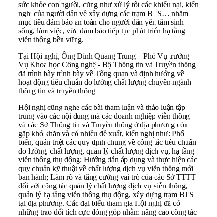
sức khỏe con người, cũng như xử lý tốt các khiếu nại, kiến
nghị của người dân về xây dựng các trạm BTS… nhằm
mục tiêu đảm bảo an toàn cho người dân yên tâm sinh
sống, làm việc, vừa đảm bảo tiếp tục phát triển hạ tầng
viễn thông bền vững.
Tại Hội nghị, Ông Đinh Quang Trung – Phó Vụ trưởng
Vụ Khoa học Công nghệ - Bộ Thông tin và Truyền thông
đã trình bày trình bày về Tổng quan và định hướng về
hoạt động tiêu chuẩn đo lường chất lượng chuyên ngành
thông tin và truyền thông.
Hội nghị cũng nghe các bài tham luận và thảo luận tập
trung vào các nội dung mà các doanh nghiệp viễn thông
và các Sở Thông tin và Truyền thông ở địa phương còn
gặp khó khăn và có nhiều đề xuất, kiến nghị như: Phổ
biến, quán triệt các quy định chung về công tác tiêu chuẩn
đo lường, chất lượng, quản lý chất lượng dịch vụ, hạ tầng
viễn thông thụ động; Hướng dẫn áp dụng và thực hiện các
quy chuẩn kỹ thuật về chất lượng dịch vụ viễn thông mới
ban hành; Làm rõ và tăng cường vai trò của các Sở TTTT
đối với công tác quản lý chất lượng dịch vụ viễn thông,
quản lý hạ tầng viễn thông thụ động, xây dựng trạm BTS
tại địa phương. Các đại biểu tham gia Hội nghị đã có
những trao đổi tích cực đóng góp nhằm nâng cao công tác