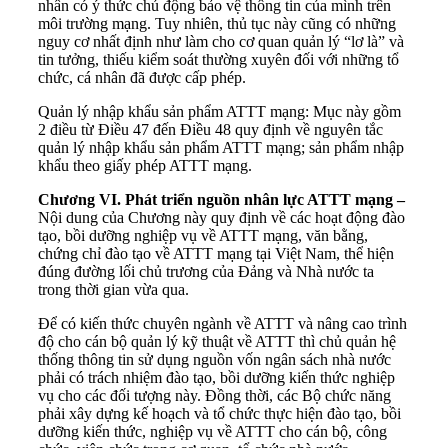
nhân có ý thức chủ động bảo vệ thông tin của mình trên
môi trường mạng. Tuy nhiên, thủ tục này cũng có những
nguy cơ nhất định như làm cho cơ quan quản lý “lơ là” và
tin tưởng, thiếu kiểm soát thường xuyên đối với những tổ
chức, cá nhân đã được cấp phép.
Quản lý nhập khẩu sản phẩm ATTT mạng: Mục này gồm
2 điều từ Điều 47 đến Điều 48 quy định về nguyên tắc
quản lý nhập khẩu sản phẩm ATTT mạng; sản phẩm nhập
khẩu theo giấy phép ATTT mạng.
Chương VI. Phát triển nguồn nhân lực ATTT mạng
–
Nội dung của Chương này quy định về các hoạt động đào
tạo, bồi dưỡng nghiệp vụ về ATTT mạng, văn bằng,
chứng chỉ đào tạo về ATTT mạng tại Việt Nam, thể hiện
đúng đường lối chủ trương của Đảng và Nhà nước ta
trong thời gian vừa qua.
Để có kiến thức chuyên ngành về ATTT và nâng cao trình
độ cho cán bộ quản lý kỹ thuật về ATTT thì chủ quản hệ
thống thông tin sử dụng nguồn vốn ngân sách nhà nước
phải có trách nhiệm đào tạo, bồi dưỡng kiến thức nghiệp
vụ cho các đối tượng này. Đồng thời, các Bộ chức năng
phải xây dựng kế hoạch và tổ chức thực hiện đào tạo, bồi
dưỡng kiến thức, nghiệp vụ về ATTT cho cán bộ, công