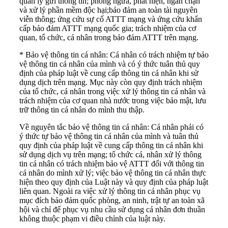
quản lý gửi thông tin; phòng ngừa, phát hiện, ngăn chặn
và xử lý phần mềm độc hại;bảo đảm an toàn tài nguyên
viễn thông; ứng cứu sự cố ATTT mạng và ứng cứu khẩn
cấp bảo đảm ATTT mạng quốc gia; trách nhiệm của cơ
quan, tổ chức, cá nhân trong bảo đảm ATTT trên mạng.
* Bảo vệ thông tin cá nhân: Cá nhân có trách nhiệm tự bảo
vệ thông tin cá nhân của mình và có ý thức tuân thủ quy
định của pháp luật về cung cấp thông tin cá nhân khi sử
dụng dịch trên mạng. Mục này còn quy định trách nhiệm
của tổ chức, cá nhân trong việc xử lý thông tin cá nhân và
trách nhiệm của cơ quan nhà nước trong việc bảo mật, lưu
trữ thông tin cá nhân do mình thu thập.
Về nguyên tắc bảo vệ thông tin cá nhân: Cá nhân phải có
ý thức tự bảo vệ thông tin cá nhân của mình và tuân thủ
quy định của pháp luật về cung cấp thông tin cá nhân khi
sử dụng dịch vụ trên mạng; tổ chức cá, nhân xử lý thông
tin cá nhân có trách nhiệm bảo vệ ATTT đối với thông tin
cá nhân do mình xử lý; việc bảo vệ thông tin cá nhân thực
hiện theo quy định của Luật này và quy định của pháp luật
liên quan. Ngoài ra việc xử lý thông tin cá nhân phục vụ
mục đích bảo đảm quốc phòng, an ninh, trật tự an toàn xã
hội và chỉ để phục vụ nhu cầu sử dụng cá nhân đơn thuần
không thuộc phạm vi điều chỉnh của luật này.