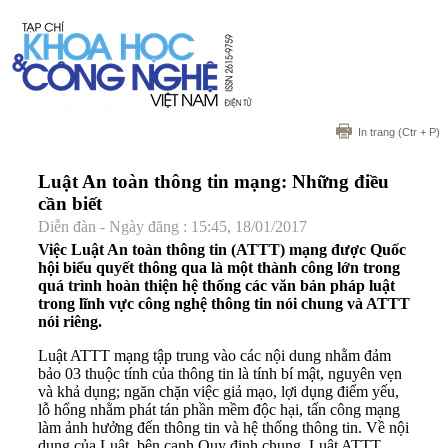
In trang
(Ctr + P)
Luật An toàn thông tin mạng: Những điều
cần biết
Diễn đàn - Ngày đăng : 15:45, 18/01/2017
Việc Luật An toàn thông tin (ATTT) mạng được Quốc
hội biểu quyết thông qua là một thành công lớn trong
quá trình hoàn thiện hệ thống các văn bản pháp luật
trong lĩnh vực công nghệ thông tin nói chung và ATTT
nói riêng.
Luật ATTT mạng tập trung vào các nội dung nhằm đảm
bảo 03 thuộc tính của thông tin là tính bí mật, nguyên vẹn
và khả dụng; ngăn chặn việc giả mạo, lợi dụng điểm yếu,
lỗ hổng nhằm phát tán phần mềm độc hại, tấn công mạng
làm ảnh hưởng đến thông tin và hệ thống thông tin. Về nội
dung của Luật, bên cạnh Quy định chung, Luật ATTT