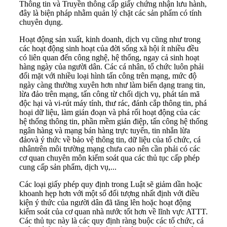
Thông tin và Truyền thông cấp giấy chứng nhận lưu hành,
đây là biện pháp nhằm quản lý chặt các sản phẩm có tính
chuyên dụng.
Hoạt động sản xuất, kinh doanh, dịch vụ cũng như trong
các hoạt động sinh hoạt của đời sống xã hội ít nhiều đều
có liên quan đến công nghệ, hệ thống, ngay cả sinh hoạt
hàng ngày của người dân. Các cá nhân, tổ chức luôn phải
đối mặt với nhiều loại hình tấn công trên mạng, mức độ
ngày càng thường xuyên hơn như làm biến dạng trang tin,
lừa đảo trên mạng, tấn công từ chối dịch vụ, phát tán mã
độc hại và vi-rút máy tính, thư rác, đánh cắp thông tin, phá
hoại dữ liệu, làm gián đoạn và phá rối hoạt động của các
hệ thống thông tin, phần mềm gián điệp, tấn công hệ thống
ngân hàng và mạng bán hàng trực tuyến, tin nhắn lừa
đảovà ý thức về bảo vệ thông tin, dữ liệu của tổ chức, cá
nhântrên môi trường mạng chưa cao nên cần phải có các
cơ quan chuyên môn kiểm soát qua các thủ tục cấp phép
cung cấp sản phẩm, dịch vụ,...
Các loại giấy phép quy định trong Luật sẽ giảm dần hoặc
khoanh hẹp hơn với một số đối tượng nhất định với điều
kiện ý thức của người dân đã tăng lên hoặc hoạt động
kiểm soát của cơ quan nhà nước tốt hơn về lĩnh vực ATTT.
Các thủ tục này là các quy định ràng buộc các tổ chức, cá