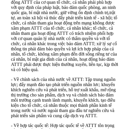
động ATTT của cơ quan tổ chức, cá nhân phải phù hợp
với quy định của pháp luật, bảo đảm quốc phòng, an ninh
quốc gia, bí mật nhà nước, giữ vững ổn định chính trị,trật
tự, an toàn xã hội và thúc đẩy phát triển kinh tế - xã hội; tổ
chức, cá nhân tham gia hoạt động trên mạng không được
xâm phạm ATTT của tổ chức, cá nhân khác; tổ chức, cá
nhân tham gia hoạt động ATTT có trách nhiệm phối hợp
với cơ quan quản lý nhà nước có thẩm quyền và với tổ
chức, cá nhân khác trong việc bảo đảm ATTT; xử lý sự cố
thông tin phải đảm bảo quyền và lợi ích hợp pháp của cá
nhân, tổ chức, không xâm phạm đến đời sống riêng tư của
cá nhân, bí mật gia đình của cá nhân, hoạt động bảo đảm
ATTT phải được thực hiện thường xuyên, liên tục, kịp thời
và có hiệu quả.
- Về chính sách của nhà nước về ATTT: Tập trung nguồn
lực; đẩy mạnh đào tạo phát triển nguồn nhân lưc; khuyến
khích nghiên cứu và phát triển, hỗ trợ xuất khẩu, mở rộng
thị trường cho sản phẩm, dịch vụ và chính sách bảo đảm
môi trường cạnh tranh lành mạnh, khuyến khích, tạo điều
kiện cho tổ chức, cá nhân thuộc mọi thành phần kinh tế
trong nước và nước ngoài tham gia đầu tư nghiên cứu và
phát triển sản phẩm và cung cấp dịch vụ ATTT.
- Về hợp tác quốc tế: Hợp tác quốc tế về ATTT tôn trọng