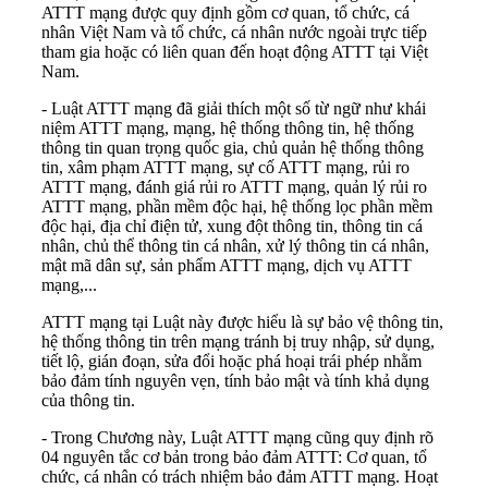
ATTT mạng được quy định gồm cơ quan, tổ chức, cá
nhân Việt Nam và tổ chức, cá nhân nước ngoài trực tiếp
tham gia hoặc có liên quan đến hoạt động ATTT tại Việt
Nam.
- Luật ATTT mạng đã giải thích một số từ ngữ như khái
niệm ATTT mạng, mạng, hệ thống thông tin, hệ thống
thông tin quan trọng quốc gia, chủ quản hệ thống thông
tin, xâm phạm ATTT mạng, sự cố ATTT mạng, rủi ro
ATTT mạng, đánh giá rủi ro ATTT mạng, quản lý rủi ro
ATTT mạng, phần mềm độc hại, hệ thống lọc phần mềm
độc hại, địa chỉ điện tử, xung đột thông tin, thông tin cá
nhân, chủ thể thông tin cá nhân, xử lý thông tin cá nhân,
mật mã dân sự, sản phẩm ATTT mạng, dịch vụ ATTT
mạng,...
ATTT mạng tại Luật này được hiểu là sự bảo vệ thông tin,
hệ thống thông tin trên mạng tránh bị truy nhập, sử dụng,
tiết lộ, gián đoạn, sửa đổi hoặc phá hoại trái phép nhằm
bảo đảm tính nguyên vẹn, tính bảo mật và tính khả dụng
của thông tin.
- Trong Chương này, Luật ATTT mạng cũng quy định rõ
04 nguyên tắc cơ bản trong bảo đảm ATTT: Cơ quan, tổ
chức, cá nhân có trách nhiệm bảo đảm ATTT mạng. Hoạt