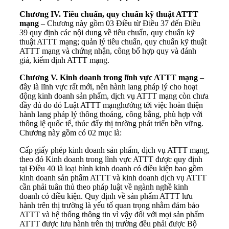
Chương IV. Tiêu chuẩn, quy chuẩn kỹ thuật ATTT
mạng
–
Chương này gồm 03 Điều từ Điều 37 đến Điều
39 quy định các nội dung về tiêu chuẩn, quy chuẩn kỹ
thuật ATTT mạng; quản lý tiêu chuẩn, quy chuẩn kỹ thuật
ATTT mạng và chứng nhận, công bố hợp quy và đánh
giá, kiểm định ATTT mạng.
Chương V. Kinh doanh trong lĩnh vực ATTT mạng
–
đây là lĩnh vực rất mới, nên hành lang pháp lý cho hoạt
động kinh doanh sản phẩm, dịch vụ ATTT mạng còn chưa
đầy đủ do đó Luật ATTT mạnghướng tới việc hoàn thiện
hành lang pháp lý thông thoáng, công bằng, phù hợp với
thông lệ quốc tế, thúc đẩy thị trường phát triển bền vững.
Chương này gồm có 02 mục là:
Cấp giấy phép kinh doanh sản phẩm, dịch vụ ATTT mạng,
theo đó Kinh doanh trong lĩnh vực ATTT được quy định
tại Điều 40 là loại hình kinh doanh có điều kiện bao gồm
kinh doanh sản phẩm ATTT và kinh doanh dịch vụ ATTT
cần phải tuân thủ theo pháp luật về ngành nghề kinh
doanh có điều kiện. Quy định về sản phẩm ATTT lưu
hành trên thị trường là yếu tố quan trọng nhằm đảm bảo
ATTT và hệ thống thông tin vì vậy đối với mọi sản phẩm
ATTT được lưu hành trên thị trường đều phải được Bộ