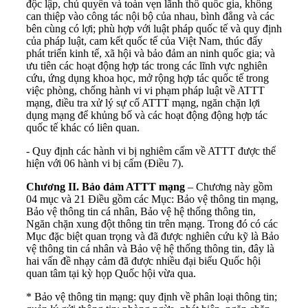
độc lập, chủ quyền và toàn vẹn lãnh thổ quốc gia, không
can thiệp vào công tác nội bộ của nhau, bình đẳng và các
bên cùng có lợi; phù hợp với luật pháp quốc tế và quy định
của pháp luật, cam kết quốc tế của Việt Nam, thúc đẩy
phát triển kinh tế, xã hội và bảo đảm an ninh quốc gia; và
ưu tiên các hoạt động hợp tác trong các lĩnh vực nghiên
cứu, ứng dụng khoa học, mở rộng hợp tác quốc tế trong
việc phòng, chống hành vi vi phạm pháp luật về ATTT
mạng, điều tra xử lý sự cố ATTT mạng, ngăn chặn lợi
dụng mạng để khủng bố và các hoạt động động hợp tác
quốc tế khác có liên quan.
- Quy định các hành vi bị nghiêm cấm về ATTT được thể
hiện với 06 hành vi bị cấm (Điều 7).
Chương II. Bảo đảm ATTT mạng
– Chương này gồm
04 mục và 21 Điều gồm các Mục: Bảo vệ thông tin mạng,
Bảo vệ thông tin cá nhân, Bảo vệ hệ thống thông tin,
Ngăn chặn xung đột thông tin trên mạng. Trong đó có các
Mục đặc biệt quan trọng và đã được nghiên cứu kỹ là Bảo
vệ thông tin cá nhân và Bảo vệ hệ thống thông tin, đây là
hai vấn đề nhạy cảm đã được nhiều đại biểu Quốc hội
quan tâm tại kỳ họp Quốc hội vừa qua.
* Bảo vệ thông tin mạng: quy định về phân loại thông tin;