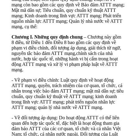
mạng còn bao gồm các quy định về Bảo đảm ATTT mạng;
Mật mã dân sự; Tiêu chuẩn, quy chuẩn kỹ thuật ATTT
mạng; Kinh doanh trong lĩnh vực ATTT mạng; Phát triển
nguồn nhân lực ATTT mạng; Quản lý nhà nước về ATTT
mạng, cụ thể:
Chương I. Những quy định chung
– Chương này gồm
8 điều, từ Điều 1 đến Điều 8 bao gồm các quy định về
phạm vi điều chỉnh, đối tượng áp dụng, giải thích từ ngữ,
nguyên tắc bảo đảm ATTT mạng,chính sách của nhà
nước, hợp tác quốc tế, những hành vi bị cấm trong hoạt
động ATTT mạng và xử lý vi phạm pháp luật về ATTT
mạng.
- Về phạm vi điều chỉnh: Luật quy định về hoạt động
ATTT mạng, quyền, trách nhiệm của cơ quan, tổ chức, cá
nhân trong việc bảo đảm ATTT mạng; mật mã dân sự; tiêu
chuẩn, quy chuẩn kỹ thuật về ATTT mạng; kinh doanh
trong lĩnh vực ATTT mạng; phát triển nguồn nhân lực
ATTT mạng; quản lý nhà nước về ATTT mạng.
- Về đối tượng áp dụng: Do hoạt động ATTT có thể liên
quan đến hợp tác quốc tế, đặc biệt là hoạt động tham gia
đảm bảo ATTT của các cơ quan, tổ chức và cá nhân Việt
Nam; tổ chức, cá nhân nước ngoài. Đối tượng của Luật