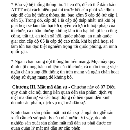
* Bảo vệ hệ thống thông tin: Theo đó, để có thể đảm bảo
ATTT một cách hiệu quả thì trước hết cần phải xác định
cấp độ của hệ thống thông tin, bao gồm 5 cấp độ (từ cấp 1
đến 5). Trong đó, cấp độ 1 là cấp độ thấp nhất, mà khi bị
phá hoại sẽ làm tổn hại tới quyền và lợi ích hợp pháp của
tổ chức, cá nhân nhưng không làm tổn hại tới lợi ích công
cộng, trật tự, an toàn xã hội, quốc phòng, an ninh quốc
gia; còn cấp độ 05 là cấp độ cao nhất, khi bị phá hoại sẽ
làm tổn hại đặc biệt nghiêm trọng tới quốc phòng, an ninh
quốc gia.
* Ngăn chặn xung đột thông tin trên mạng: Mục này quy
định nội dung trách nhiệm của tổ chức, cá nhân trong việc
ngăn chặn xung đột thông tin trên mạng và ngăn chặn hoạt
động sử dụng mạng để khủng bố.
Chương III. Mật mã dân sự
- Chương này có 07 Điều
quy định các nội dung liên quan đến sản phẩm, dịch vụ
mật mã dân sự và các hoạt động có liên quan đến kinh
doanh sản phẩm, dịch vụ mật mã dân sự.
Kinh doanh sản phẩm mật mã dân sự là ngành nghề sản
xuất cần có sự quản lý của nhà nước. Vì vậy, doanh
nghiệp sản xuất sản phẩm mật mã dân sự phải được cơ
quan quản lý mật mã dân sự cấp phép.